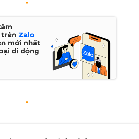
 tâm
 trên
Zalo
ện mới nhất
oại di động