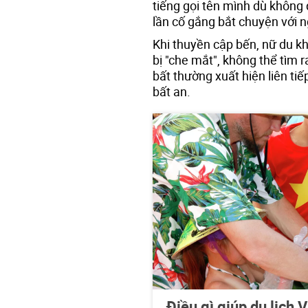
tiếng gọi tên mình dù không 
lần cố gắng bắt chuyện với 
Khi thuyền cập bến, nữ du kh
bị "che mắt", không thể tìm r
bất thường xuất hiện liên ti
bất an.
Điều gì giúp du lịch