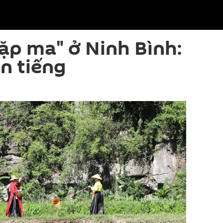
gặp ma" ở Ninh Bình:
ên tiếng