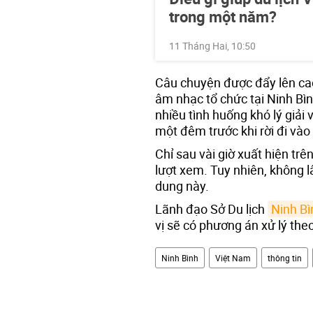
trong một năm?
11 Tháng Hai, 10:50
Câu chuyện được đẩy lên cao 
âm nhạc tổ chức tại Ninh Bì
nhiều tình huống khó lý giải 
một đêm trước khi rời đi và
Chỉ sau vài giờ xuất hiện trê
lượt xem. Tuy nhiên, không l
dung này.
Lãnh đạo Sở Du lịch
Ninh Bì
vị sẽ có phương án xử lý the
Ninh Bình
Việt Nam
thông tin