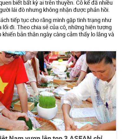
quen biết bất kỳ ai trên thuyền. Cô kể đã nhiều
người lái đò nhưng không nhận được phản hồi.
ách tiếp tục cho rằng mình gặp tình trạng như
a lối đi. Theo chia sẻ của cô, những hiện tượng
ếp khiến bản thân ngày càng cảm thấy lo lắng và
 Việt Nam vươn lên top 3 ASEAN chỉ