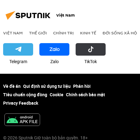
Việt Nam
VIỆT NAM
THẾ GIỚI
CHÍNH TRỊ
KINH TẾ
ĐỜI SỐNG XÃ HỘI
Telegram
Zalo
ТikТоk
Về đề án
Qui định sử dụng tư liệu
Phản hồi
Tiêu chuẩn cộng đồng
Cookie
Chính sách bảo mật
Privacy Feedback
© 2026 Sputnik Giữ toàn bộ bản quyền. 18+