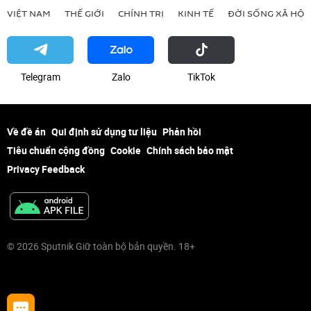
VIỆT NAM
THẾ GIỚI
CHÍNH TRỊ
KINH TẾ
ĐỜI SỐNG XÃ HỘI
Telegram
Zalo
ТikТоk
Về đề án
Qui định sử dụng tư liệu
Phản hồi
Tiêu chuẩn cộng đồng
Cookie
Chính sách bảo mật
Privacy Feedback
© 2026 Sputnik Giữ toàn bộ bản quyền. 18+