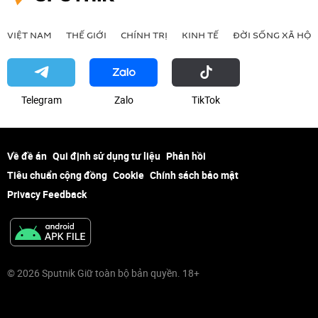
VIỆT NAM
THẾ GIỚI
CHÍNH TRỊ
KINH TẾ
ĐỜI SỐNG XÃ HỘI
Telegram
Zalo
ТikТоk
Về đề án
Qui định sử dụng tư liệu
Phản hồi
Tiêu chuẩn cộng đồng
Cookie
Chính sách bảo mật
Privacy Feedback
© 2026 Sputnik Giữ toàn bộ bản quyền. 18+