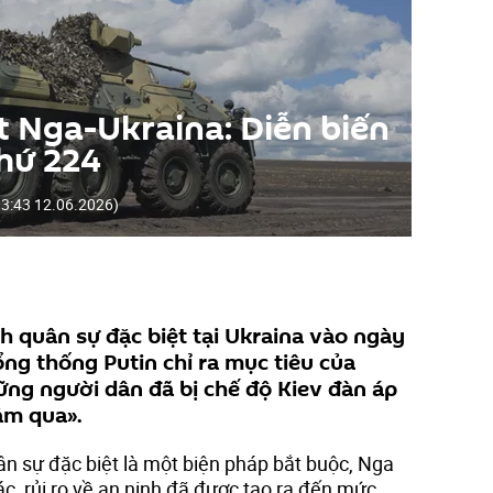
t Nga-Ukraina: Diễn biến
thứ 224
3:43 12.06.2026
)
h quân sự đặc biệt tại Ukraina vào ngày
ng thống Putin chỉ ra mục tiêu của
hững người dân đã bị chế độ Kiev đàn áp
ăm qua».
ân sự đặc biệt là một biện pháp bắt buộc, Nga
c, rủi ro về an ninh đã được tạo ra đến mức