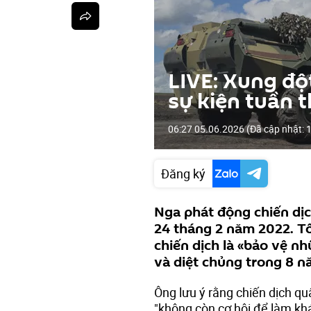
LIVE: Xung độ
sự kiện tuần 
06:27 05.06.2026
(Đã cập nhật:
1
Đăng ký
Nga phát động chiến dịc
24 tháng 2 năm 2022. Tổ
chiến dịch là «bảo vệ n
và diệt chủng trong 8 n
Ông lưu ý rằng chiến dịch qu
"không còn cơ hội để làm khá