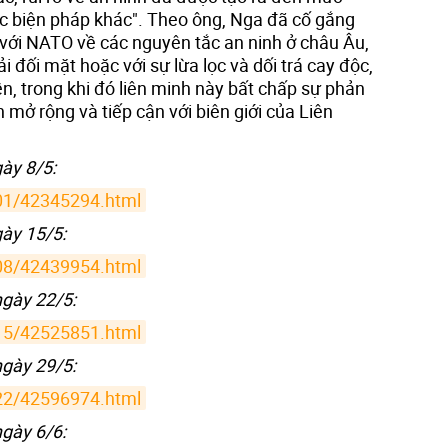
c biện pháp khác". Theo ông, Nga đã cố gắng
với NATO về các nguyên tắc an ninh ở châu Âu,
 đối mặt hoặc với sự lừa lọc và dối trá cay độc,
ền, trong khi đó liên minh này bất chấp sự phản
 mở rộng và tiếp cận với biên giới của Liên
ày 8/5:
01/42345294.html
gày 15/5:
08/42439954.html
ngày 22/5:
15/42525851.html
ngày 29/5:
22/42596974.html
ngày 6/6: