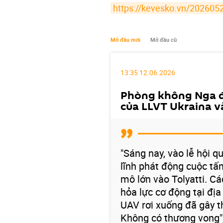
https://kevesko.vn/202605
Mở đầu mới
Mở đầu cũ
13:35 12.06.2026
Phòng không Nga đ
của LLVT Ukraina v
"Sáng nay, vào lễ hội q
lĩnh phát động cuộc tấ
mô lớn vào Tolyatti. C
hỏa lực cơ động tại đị
UAV rơi xuống đã gây t
Không có thương vong",