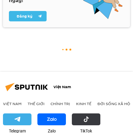
ngày!
Đăng ký
Việt Nam
VIỆT NAM
THẾ GIỚI
CHÍNH TRỊ
KINH TẾ
ĐỜI SỐNG XÃ HỘI
Telegram
Zalo
ТikТоk