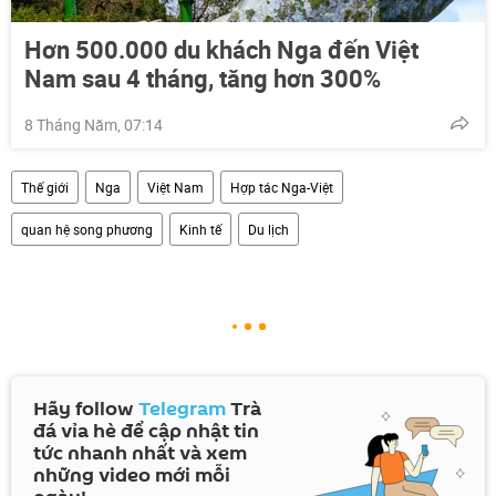
Hơn 500.000 du khách Nga đến Việt
Nam sau 4 tháng, tăng hơn 300%
8 Tháng Năm, 07:14
Thế giới
Nga
Việt Nam
Hợp tác Nga-Việt
quan hệ song phương
Kinh tế
Du lịch
Hãy follow
Telegram
Trà
đá vỉa hè để cập nhật tin
tức nhanh nhất và xem
những video mới mỗi