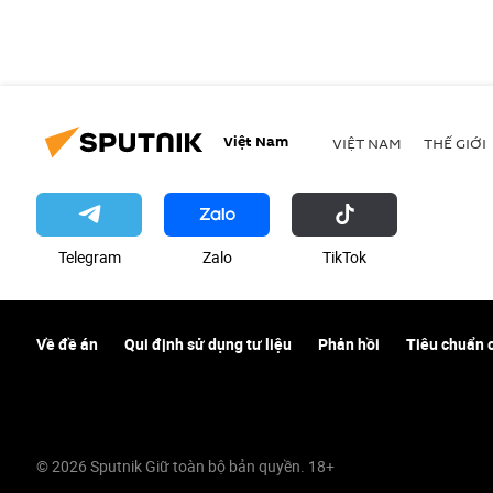
Việt Nam
VIỆT NAM
THẾ GIỚI
Telegram
Zalo
ТikТоk
Về đề án
Qui định sử dụng tư liệu
Phản hồi
Tiêu chuẩn 
© 2026 Sputnik Giữ toàn bộ bản quyền. 18+