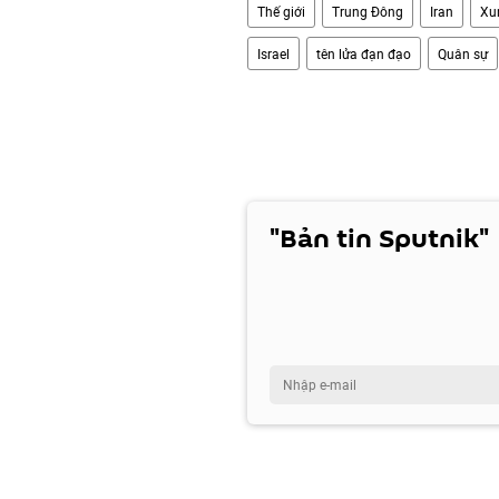
Thế giới
Trung Đông
Iran
Xu
Israel
tên lửa đạn đạo
Quân sự
"Bản tin Sputnik"