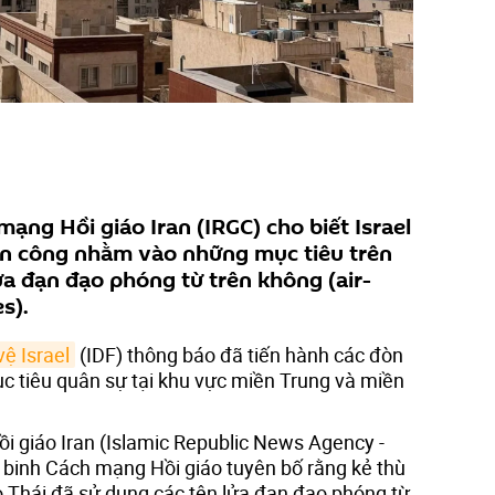
ạng Hồi giáo Iran (IRGC) cho biết Israel
tấn công nhằm vào những mục tiêu trên
ửa đạn đạo phóng từ trên không (air-
s).
ệ Israel
(IDF) thông báo đã tiến hành các đòn
 tiêu quân sự tại khu vực miền Trung và miền
 giáo Iran (Islamic Republic News Agency -
ệ binh Cách mạng Hồi giáo tuyên bố rằng kẻ thù
 Thái đã sử dụng các tên lửa đạn đạo phóng từ