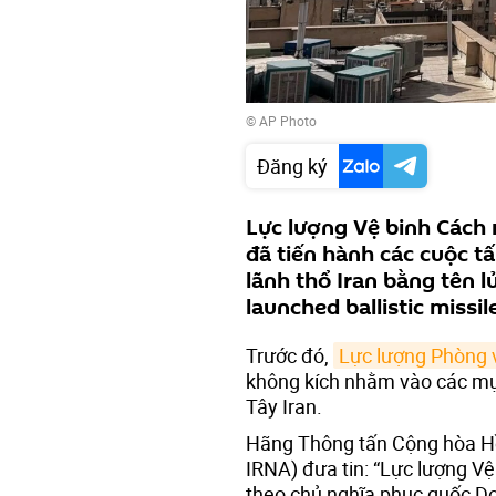
© AP Photo
Đăng ký
Lực lượng Vệ binh Cách m
đã tiến hành các cuộc 
lãnh thổ Iran bằng tên l
launched ballistic missile
Trước đó,
Lực lượng Phòng v
không kích nhằm vào các mục
Tây Iran.
Hãng Thông tấn Cộng hòa Hồi
IRNA) đưa tin: “Lực lượng V
theo chủ nghĩa phục quốc Do