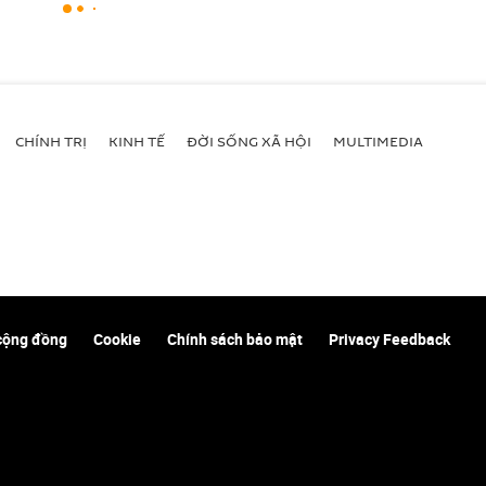
CHÍNH TRỊ
KINH TẾ
ĐỜI SỐNG XÃ HỘI
MULTIMEDIA
cộng đồng
Cookie
Chính sách bảo mật
Privacy Feedback