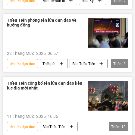
tên lửa đạn đạo
Minuteman III
Hoa Kỳ
Thêm
7
thông tin
tên lửa
vũ khí hạt nhân
Thế giới
Donald Trump
California
Triều Tiên phóng tên lửa đạn đạo về
hướng đông
phương Tây
22 Tháng Mười 2025, 06:57
tên lửa đạn đạo
Thế giới
Bắc Triều Tiên
Thêm
3
tên lửa
biển Nhật Bản
Quân sự
Triều Tiên công bố tên lửa đạn đạo liên
lục địa mới nhất
11 Tháng Mười 2025, 16:36
tên lửa đạn đạo
Bắc Triều Tiên
Thêm
10