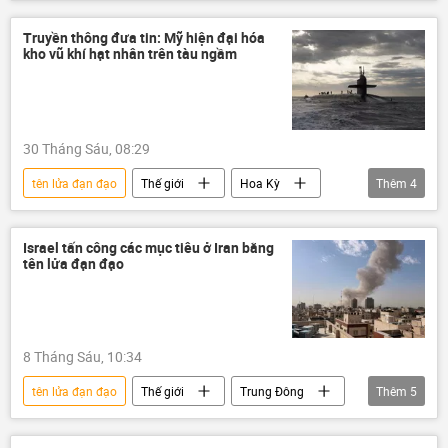
Xung đột Mỹ-Iran
Hoa Kỳ
Quân sự
Jordan
tấn công
Truyền thông đưa tin: Mỹ hiện đại hóa
kho vũ khí hạt nhân trên tàu ngầm
eo biển Hormuz
Trung Đông
30 Tháng Sáu, 08:29
tên lửa đạn đạo
Thế giới
Hoa Kỳ
Thêm
4
Quân sự
Báo chí thế giới
vũ khí hạt nhân
Hải quân Mỹ
Israel tấn công các mục tiêu ở Iran bằng
tên lửa đạn đạo
8 Tháng Sáu, 10:34
tên lửa đạn đạo
Thế giới
Trung Đông
Thêm
5
Iran
Xung đột Mỹ-Iran