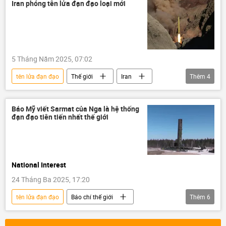
động cơ
Iran phóng tên lửa đạn đạo loại mới
5 Tháng Năm 2025, 07:02
tên lửa đạn đạo
Thế giới
Iran
Thêm
4
Quân sự
phóng tên lửa đạn đạo
Israel
Hoa Kỳ
Báo Mỹ viết Sarmat của Nga là hệ thống
đạn đạo tiên tiến nhất thế giới
National Interest
24 Tháng Ba 2025, 17:20
tên lửa đạn đạo
Báo chí thế giới
Thêm
6
tên lửa Sarmat
tên lửa
Nga