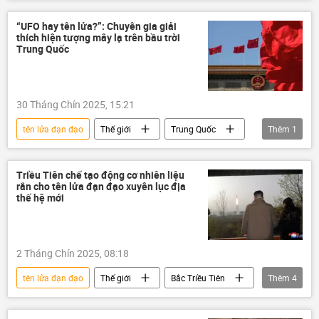
Kim Jong-un
Thế giới
Quân sự
duyệt binh
tên lửa
thông tin
“UFO hay tên lửa?”: Chuyên gia giải
thích hiện tượng mây lạ trên bầu trời
Bình Nhưỡng
quân đội
Trung Quốc
vũ khí hạt nhân
công nghiệp quốc phòng
30 Tháng Chín 2025, 15:21
tên lửa đạn đạo
Thế giới
Trung Quốc
Thêm
1
Bắc Kinh
Triều Tiên chế tạo động cơ nhiên liệu
rắn cho tên lửa đạn đạo xuyên lục địa
thế hệ mới
2 Tháng Chín 2025, 08:18
tên lửa đạn đạo
Thế giới
Bắc Triều Tiên
Thêm
4
tên lửa
Quân sự
Kim Jong-un