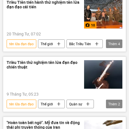
Leo thang căng thẳng giữa Israel và Iran
Triều Tiên tiến hành thử nghiệm tên lửa
đạn đạo cải tiến
Israel
Quân sự
10
20 Tháng Tư, 07:02
tên lửa đạn đạo
Thế giới
Bắc Triều Tiên
Thêm
4
Kim Jong-un
Quân sự
Multimedia
Ảnh
Triều Tiên thử nghiệm tên lửa đạn đạo
chiến thuật
9 Tháng Tư, 05:23
tên lửa đạn đạo
Thế giới
Quân sự
Thêm
2
Bắc Triều Tiên
phóng tên lửa đạn đạo
"Hoàn toàn bất ngờ". Mỹ đưa tin về động
thái phi truyền thống của Iran