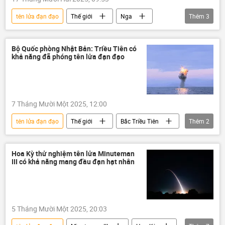
tên lửa đạn đạo
Thế giới
Nga
Thêm
3
Quân sự
tổ hợp Yars
Bộ Quốc phòng Nga
Bộ Quốc phòng Nhật Bản: Triều Tiên có
khả năng đã phóng tên lửa đạn đạo
7 Tháng Mười Một 2025, 12:00
tên lửa đạn đạo
Thế giới
Bắc Triều Tiên
Thêm
2
Nhật Bản
Quân sự
Hoa Kỳ thử nghiệm tên lửa Minuteman
III có khả năng mang đầu đạn hạt nhân
5 Tháng Mười Một 2025, 20:03