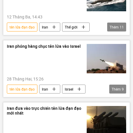
12 Tháng Ba, 14:43
tên lửa đạn đạo
Iran
Thế giới
Thêm
11
Quân sự
Trung Đông
Quan điểm-Ý kiến
eo biển Hormuz
Iran phóng hàng chục tên lửa vào Israel
tàu ngầm
IRGC
Nga
tàu ngầm Kilo
tên lửa
Vùng vịnh Ba Tư
Vịnh Oman
28 Tháng Hai, 15:26
tên lửa đạn đạo
Iran
Israel
Thêm
9
Leo thang căng thẳng giữa Israel và Iran
xung đột quân sự
Thế giới
Iran đưa vào trực chiến tên lửa đạn đạo
mới nhất
Báo chí thế giới
Hoa Kỳ
Xung đột Mỹ-Iran
Vấn đề hạt nhân Iran