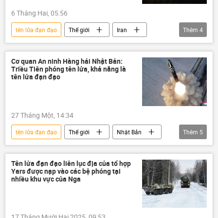
tên lửa
vũ khí hạt nhân
6 Tháng Hai, 05:56
tên lửa đạn đạo
Thế giới
Iran
Thêm
4
Quân sự
Hoa Kỳ
Donald Trump
Vấn đề hạt nhân
Cơ quan An ninh Hàng hải Nhật Bản:
Triều Tiên phóng tên lửa, khả năng là
tên lửa đạn đạo
27 Tháng Một, 14:34
tên lửa đạn đạo
Thế giới
Nhật Bản
Thêm
5
Bắc Triều Tiên
phóng tên lửa đạn đạo
Bộ Quốc phòng Nhật Bản
Chính trị
Tên lửa đạn đạo liên lục địa của tổ hợp
Yars được nạp vào các bệ phóng tại
Quân sự
nhiều khu vực của Nga
17 Tháng Mười Hai 2025, 09:53