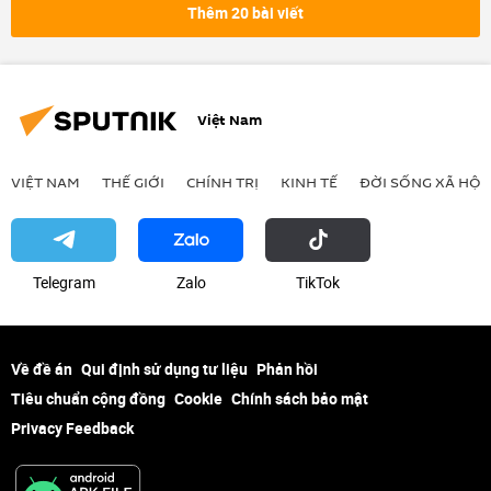
công ước cấm vũ khí hạt nhân
Thế giới
Thêm 20 bài viết
Quân sự
Việt Nam
VIỆT NAM
THẾ GIỚI
CHÍNH TRỊ
KINH TẾ
ĐỜI SỐNG XÃ HỘI
Telegram
Zalo
ТikТоk
Về đề án
Qui định sử dụng tư liệu
Phản hồi
Tiêu chuẩn cộng đồng
Cookie
Chính sách bảo mật
Privacy Feedback