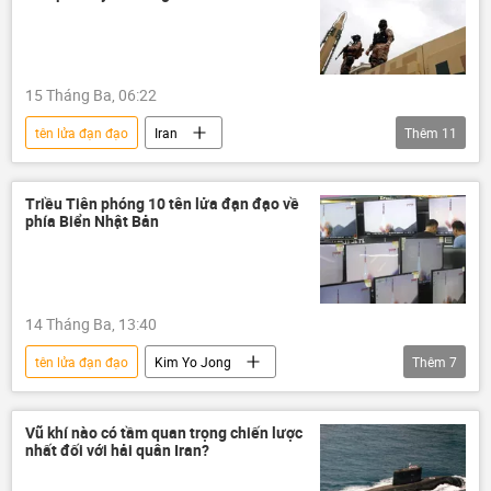
15 Tháng Ba, 06:22
tên lửa đạn đạo
Iran
Thêm
11
Leo thang căng thẳng giữa Israel và Iran
Xung đột Mỹ-Iran
xung đột quân sự
Triều Tiên phóng 10 tên lửa đạn đạo về
phía Biển Nhật Bản
Hoa Kỳ
Thế giới
phương Tây
Washington
Tel Aviv
Tehran
Tổ hợp tên lửa phòng không "Patriot"
14 Tháng Ba, 13:40
Israel
tên lửa đạn đạo
Kim Yo Jong
Thêm
7
Bắc Triều Tiên
biển Nhật Bản
thông tin
Thế giới
Hàn Quốc
Vũ khí nào có tầm quan trọng chiến lược
nhất đối với hải quân Iran?
Hoa Kỳ
cuộc tập trận