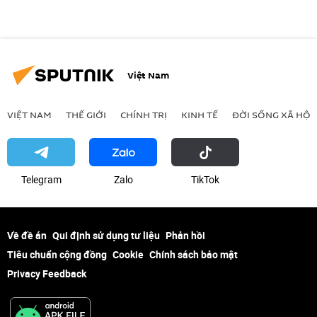
Việt Nam
VIỆT NAM
THẾ GIỚI
CHÍNH TRỊ
KINH TẾ
ĐỜI SỐNG XÃ HỘI
Telegram
Zalo
ТikТоk
Về đề án
Qui định sử dụng tư liệu
Phản hồi
Tiêu chuẩn cộng đồng
Cookie
Chính sách bảo mật
Privacy Feedback