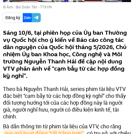
© Ảnh : Bùi Doãn Tấn - TTXVN
Đăng ký
Sáng 10/6, tại phiên họp của Ủy ban Thường
vụ Quốc hội cho ý kiến về Báo cáo công tác
dân nguyện của Quốc hội tháng 5/2026, Chủ
nhiệm Ủy ban Khoa học, Công nghệ và Môi
trường Nguyễn Thanh Hải đề cập nội dung
VTV phản ánh về “cạm bẫy từ các hợp đồng
kỳ nghỉ”.
Theo bà Nguyễn Thanh Hải, series phim tài liệu VTV
đặc biệt “cạm bẫy từ các hợp đồng kỳ nghỉ” cho thấy
đối tượng hướng tới của các hợp đồng này là người
già, người nghỉ hưu, người có điều kiện kinh tế, tài
chính.
Bà dẫn thông tin từ phim tài liệu của VTV, cho rằng
quy mô hoạt động “rất trắng trợn”
, có trụ sở, với chiêu