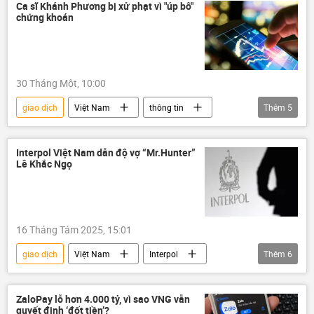
Ngân hàng Nhà nước VN
Chính trị
Ca sĩ Khánh Phương bị xử phạt vì "úp bô"
chứng khoán
Kinh tế
ngân hàng
tài chính
Thành phố Hồ Chí Minh
30 Tháng Một, 10:00
giao dịch
Việt Nam
thông tin
Thêm
5
Pháp luật
chứng khoán
thị trường chứng khoán
đầu tư
Interpol Việt Nam dẫn độ vợ “Mr.Hunter”
Lê Khắc Ngọ
xử phạt
16 Tháng Tám 2025, 15:01
giao dịch
Việt Nam
Interpol
Thêm
6
Thái Lan
Bộ Công an Việt Nam
Chính trị
Thế giới
quan hệ
ZaloPay lỗ hơn 4.000 tỷ, vì sao VNG vẫn
quyết định ‘đốt tiền’?