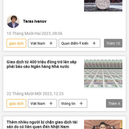
Taras Ivanov
10 Tháng Mười Hai 2023, 08:06
giao dịch
Việt Nam
Quan điểm-Ý kiến
Thêm
10
Tác giả
Kinh tế
tiền tệ
các đồng tiền quốc gia
Giao dịch từ 400 triệu đồng trở lên sắp
phải báo cáo Ngân hàng Nhà nước
quan hệ thương mại
phương Tây
Nga
tài chính
ngân hàng
Các biện pháp trừng phạt chống Nga
22 Tháng Mười Một 2023, 12:25
giao dịch
Việt Nam
thông tin
Thêm
4
bất động sản
Ngân hàng Nhà nước
Ngân hàng Nhà nước VN
Pháp luật
Thêm nhiều người bị chặn giao dịch tài
sản do có liên quan đến Nhật Nam