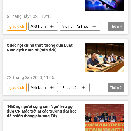
6 Tháng Bảy 2023, 12:16
giao dịch
Việt Nam
Vietnam Airlines
Thêm
4
thông tin
thị trường chứng khoán
sàn chứng khoán
chứng khoán
Quốc hội chính thức thông qua Luật
Giao dịch điện tử (sửa đổi)
22 Tháng Sáu 2023, 11:06
giao dịch
Việt Nam
Pháp luật
Thêm
2
Quốc hội
thông tin
"Những người cộng sản Nga" kêu gọi
đưa CN Mác trở lại các trường đại học
để chiến thắng phương Tây