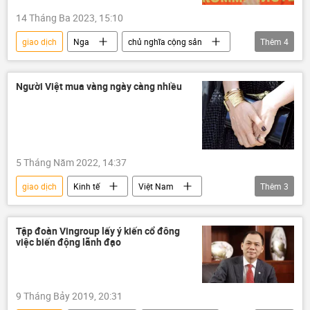
14 Tháng Ba 2023, 15:10
giao dịch
Nga
chủ nghĩa cộng sản
Thêm
4
Đảng Cộng sản
Chính sách
Kinh tế
Người Việt mua vàng ngày càng nhiều
Các biện pháp trừng phạt chống Nga
5 Tháng Năm 2022, 14:37
giao dịch
Kinh tế
Việt Nam
Thêm
3
kinh tế thị trường
Giá vàng
vàng
Tập đoàn Vingroup lấy ý kiến cổ đông
việc biến động lãnh đạo
9 Tháng Bảy 2019, 20:31