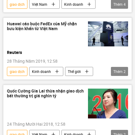
giao dịch
Việt Nam
Kinh doanh
Thêm
4
Vingroup
Phạm Nhật Vượng
sàn giao dịch
chứng khoán
Huawei cáo buộc FedEx của Mỹ chặn
bưu kiện khẩn từ Việt Nam
Reuters
28 Tháng Năm 2019, 12:58
giao dịch
Kinh doanh
Thế giới
Thêm
2
chiến tranh thương mại
Huawei
Quốc Cường Gia Lai thừa nhận giao dịch
bất thường trị giá nghìn tỷ
24 Tháng Mười Hai 2018, 12:58
giao dịch
Việt Nam
Kinh doanh
Thêm
2