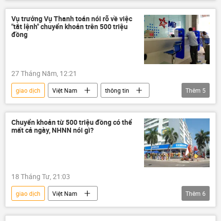
lừa đảo
ngân hàng
Quốc hội
Quốc hội Việt Nam
Pháp luật
Vụ trưởng Vụ Thanh toán nói rõ về việc
"tắt lệnh" chuyển khoản trên 500 triệu
đồng
27 Tháng Năm, 12:21
giao dịch
Việt Nam
thông tin
Thêm
5
An ninh thông tin
ngân hàng
Ngân hàng Nhà nước
Chuyển khoản từ 500 triệu đồng có thể
mất cả ngày, NHNN nói gì?
Ngân hàng Nhà nước VN
Pháp luật
18 Tháng Tư, 21:03
giao dịch
Việt Nam
Thêm
6
Ngân hàng Nhà nước