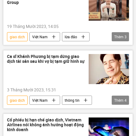
Group
19 Tháng Mười 2023, 14:05
giao dịch
Việt Nam
lừa đảo
Thêm
3
tài sản
bất động sản
Pháp luật
Ca sĩ Khánh Phương bị tạm dừng giao
dịch tài sản sau khi vợ bị tạm giữ hình sự
3 Tháng Mười 2023, 15:31
giao dịch
Việt Nam
thông tin
Thêm
4
Pháp luật
lừa đảo
đầu tư
chiếm đoạt
Cổ phiếu bị hạn chế giao dịch, Vietnam
Airlines nói không ảnh hưởng hoạt động
kinh doanh