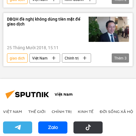
Gia Lai
Nguyễn Thị Như Loan
DBQH đề nghị không dùng tiền mặt để
giao dịch
25 Tháng Mười 2018, 15:11
giao dịch
Việt Nam
Chính trị
Thêm
3
Hoàng Văn Cường
Quốc hội
tiền mặt
Việt Nam
VIỆT NAM
THẾ GIỚI
CHÍNH TRỊ
KINH TẾ
ĐỜI SỐNG XÃ HỘI