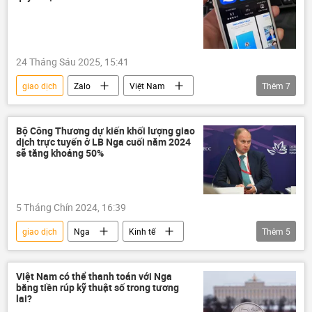
lừa đảo
24 Tháng Sáu 2025, 15:41
giao dịch
Zalo
Việt Nam
Thêm
7
ngân hàng
Thế giới
đầu tư
doanh nghiệp
Ngân hàng Nhà nước VN
Bộ Công Thương dự kiến khối lượng giao
dịch trực tuyến ở LB Nga cuối năm 2024
học sinh
ATM
sẽ tăng khoảng 50%
5 Tháng Chín 2024, 16:39
giao dịch
Nga
Kinh tế
Thêm
5
Diễn đàn Kinh tế phương Đông 2024
Vladivostok
Thế giới
Việt Nam có thể thanh toán với Nga
bằng tiền rúp kỹ thuật số trong tương
Bộ Công thương Nga
công nghệ
lai?