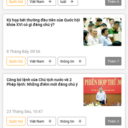
Quốc hội
Việt Nam
luật
Thêm
6
Pháp luật
mua bán vũ khí
kho vũ khí
bán vũ khí
Kỳ họp bất thường đầu tiên của Quốc hội
khóa XVI có gì đáng chú ý?
Phan Văn Giang
Bộ Quốc phòng Việt Nam
8 Tháng Bảy, 09:56
Quốc hội
Việt Nam
thông tin
Thêm
7
họp
Chính sách
Chính phủ
Pháp luật
luật
dự thảo luật
Công bố lệnh của Chủ tịch nước về 2
Pháp lệnh: Những điểm mới đáng chú ý
Đảng Cộng sản Việt Nam
23 Tháng Sáu, 10:47
Quốc hội
Việt Nam
thông tin
Thêm
5