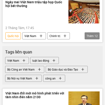
doanh nghiệp
đầu tư
ngân sách
Ngày mai Việt Nam triệu tập họp Quốc
hội bất thường
phân bổ ngân sách
tiền ngân sách
dự án
2 Tháng Tám, 17:45
Quốc hội
Việt Nam
Chính trị
Thêm
12
Nguyễn Mạnh Hùng
Kinh doanh
nông nghiệp
môi trường
Tags liên quan
Bắc Ninh
Hà Nội
APEC
Việt Nam
luật lao động
Hải Phòng
điều tra
Bộ Công an Việt Nam
Bộ Giáo dục và Đào Tạo
Bộ Nội vụ Việt Nam
Ninh Thuận
nhà máy điện hạt nhân
Bộ Nội vụ Việt Nam
công an
Việt Nam đổi mới mô hình phát triển với
tầm nhìn đến năm 2130