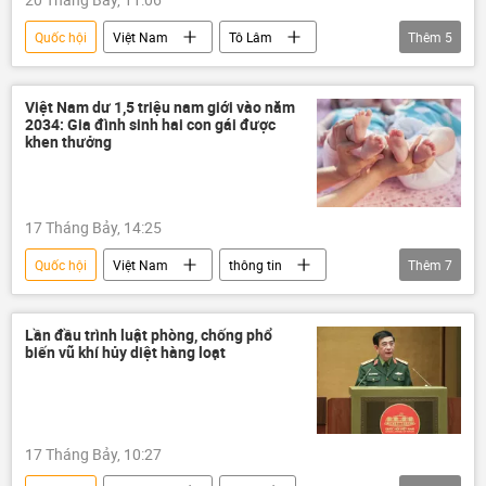
Quốc hội
Việt Nam
Tô Lâm
Thêm
5
Trung ương
Chủ tịch nước
Chính sách
Chính trị
Việt Nam dư 1,5 triệu nam giới vào năm
2034: Gia đình sinh hai con gái được
Bộ Chính Trị VN
khen thưởng
17 Tháng Bảy, 14:25
Quốc hội
Việt Nam
thông tin
Thêm
7
Chính sách
Trẻ em
dân số
già hóa dân số
Xã hội
y tế
Lần đầu trình luật phòng, chống phổ
biến vũ khí hủy diệt hàng loạt
Bộ Y Tế Việt Nam
17 Tháng Bảy, 10:27