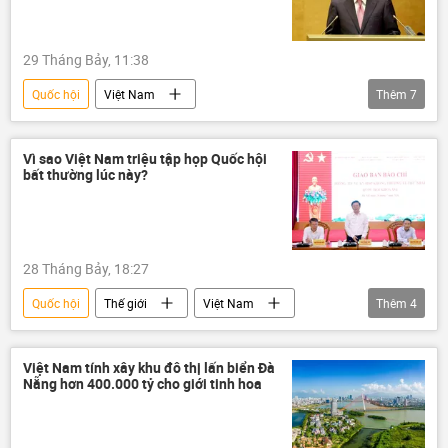
29 Tháng Bảy, 11:38
Quốc hội
Việt Nam
Thêm
7
chiến lược phát triển kinh tế
Nguyễn Thanh Nghị
Kinh tế
Vì sao Việt Nam triệu tập họp Quốc hội
bất thường lúc này?
tăng trưởng kinh tế
kinh tế thị trường
Bộ Chính Trị VN
Trung ương
28 Tháng Bảy, 18:27
Quốc hội
Thế giới
Việt Nam
Thêm
4
Chính phủ
Chính trị
Chính sách
Quốc hội Việt Nam
Việt Nam tính xây khu đô thị lấn biển Đà
Nẵng hơn 400.000 tỷ cho giới tinh hoa