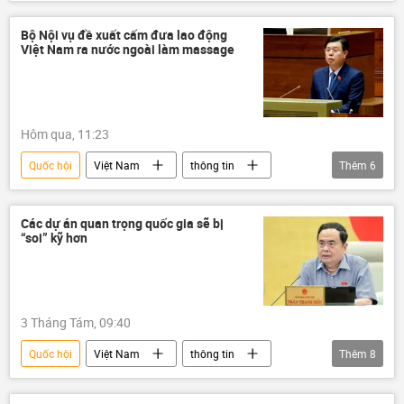
vi phạm
công an
Bộ Công an Việt Nam
Pháp luật
Bộ Nội vụ đề xuất cấm đưa lao động
Việt Nam ra nước ngoài làm massage
giáo dục
Bộ Giáo dục và Đào Tạo
Hôm qua, 11:23
Quốc hội
Việt Nam
thông tin
Thêm
6
Bộ Nội vụ Việt Nam
luật lao động
xuất khẩu lao động
người lao động
Các dự án quan trọng quốc gia sẽ bị
“soi” kỹ hơn
năng suất lao động
nhà nước
3 Tháng Tám, 09:40
Quốc hội
Việt Nam
thông tin
Thêm
8
họp
Trần Thanh Mẫn