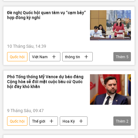
Tô Lâm
Pháp luật
Chính phủ
Chủ tịch nước
Chính trị
Đề nghị Quốc hội quan tâm vụ “cạm bẫy”
hợp đồng kỳ nghỉ
10 Tháng Sáu, 14:39
Quốc hội
Việt Nam
thông tin
Thêm
5
lừa đảo
giao dịch
ngân hàng
Quốc hội Việt Nam
Pháp luật
Phó Tổng thống Mỹ Vance dự báo đảng
Cộng hòa sẽ đối mặt cuộc bầu cử Quốc
hội đầy khó khăn
9 Tháng Sáu, 09:47
Quốc hội
Thế giới
Hoa Kỳ
Thêm
2
Đảng Cộng hòa
Chính trị