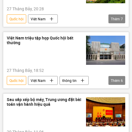
27 Tháng Bảy, 20:28
Quốc hội
Việt Nam
Thêm
7
Bộ trưởng Tài chính VN
Bộ Tài Chính VN
thông tin
Đà Nẵng
Kinh tế
Việt Nam triệu tập họp Quốc hội bất
thường
Chính trị
dự án
27 Tháng Bảy, 18:52
Quốc hội
Việt Nam
thông tin
Thêm
6
luật
Pháp luật
Chính phủ
TAND
VKSND Tối cao
Chính trị
Sau sắp xếp bộ máy, Trung ương đặt bài
toán vận hành hiệu quả
20 Tháng Bảy, 11:06