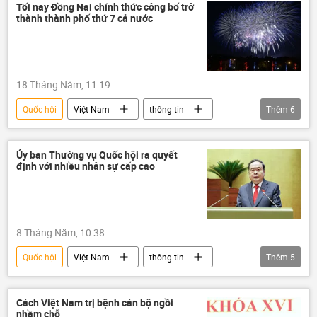
Tối nay Đồng Nai chính thức công bố trở
thành thành phố thứ 7 cả nước
18 Tháng Năm, 11:19
Quốc hội
Việt Nam
thông tin
Thêm
6
Đồng Nai
nghị quyết
Kinh tế
chiến lược phát triển kinh tế
Chính trị
Ủy ban Thường vụ Quốc hội ra quyết
định với nhiều nhân sự cấp cao
Bộ Chính Trị VN
8 Tháng Năm, 10:38
Quốc hội
Việt Nam
thông tin
Thêm
5
Trần Thanh Mẫn
cán bộ
quản lý cán bộ
bổ nhiệm
Cách Việt Nam trị bệnh cán bộ ngồi
nhầm chỗ