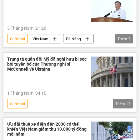
tuyển chọn, bổ nhiệm
5 Tháng Năm, 21:26
Quốc hội
Việt Nam
Đà Nẵng
Thêm
3
Trần Cẩm Tú
Ban Bí Thư
cán bộ
Trung tá quân đội Mỹ đã nghỉ hưu bị sốc
bởi tuyên bố của Thượng nghị sĩ
McConnell về Ukraina
1 Tháng Năm, 04:15
Quốc hội
Thêm
13
Chiến dịch quân sự đặc biệt tại Ukraina
Nga
Ukraina
Hoa Kỳ
Ưu đãi thuế xe điện đến 2030 có thể
khiến Việt Nam giảm thu 10.000 tỷ đồng
Chính trị
Donald Trump
mỗi năm