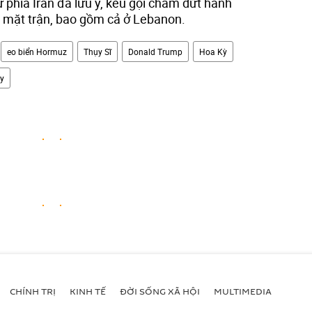
 phía Iran đã lưu ý, kêu gọi chấm dứt hành
c mặt trận, bao gồm cả ở Lebanon.
eo biển Hormuz
Thụy Sĩ
Donald Trump
Hoa Kỳ
y
CHÍNH TRỊ
KINH TẾ
ĐỜI SỐNG XÃ HỘI
MULTIMEDIA