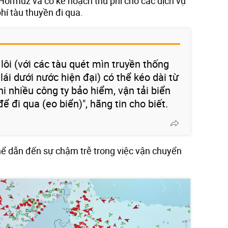
 Hormuz và có kế hoạch thu phí cho các dịch vụ
hí tàu thuyền đi qua.
 lôi (với các tàu quét mìn truyền thống
lái dưới nước hiện đại) có thể kéo dài từ
i nhiều công ty bảo hiểm, vận tải biển
để đi qua (eo biển)", hãng tin cho biết.
thể dẫn đến sự chậm trễ trong việc vận chuyển