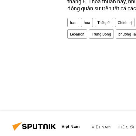
tháng 6. Thỏa thuận này, như
động quân sự trên tất cả cá
Iran
hoa
Thế giới
Chính trị
Lebanon
Trung Đông
phương Tâ
Việt Nam
VIỆT NAM
THẾ GIỚI