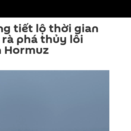
 tiết lộ thời gian
 rà phá thủy lôi
ển Hormuz