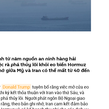
ính từ năm nguồn an ninh hàng hải
ệc rà phá thủy lôi khỏi eo biển Hormuz
hớ giữa Mỹ và Iran có thể mất từ ​​40 đến
ỹ
Donald Trump
tuyên bố rằng việc mở cửa eo
hi ký kết thỏa thuận với Iran vào thứ Sáu, và
à phá thủy lôi. Người phát ngôn Bộ Ngoại giao
 rằng, theo bản ghi nhớ, Iran cam kết đảm bảo