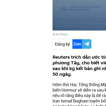
© AP Photo
Đăng ký
Reuters trích dẫn ước t
phương Tây, cho biết vi
sau khi ký kết bản ghi n
50 ngày.
Hôm thứ Hai, Tổng thống M
biển Hormuz sẽ diễn ra sau k
nêu rõ rằng điều này là để r
Iran Ismail Baghaei tuyên bố