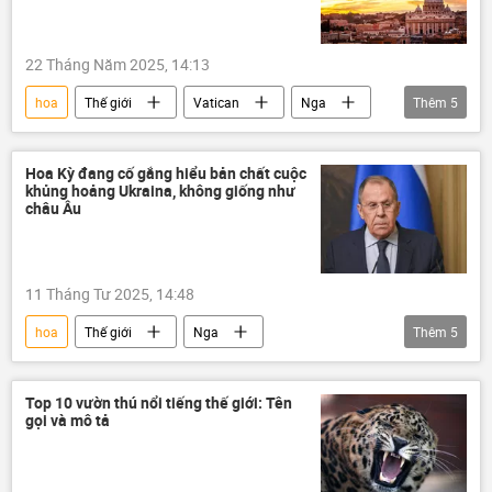
22 Tháng Năm 2025, 14:13
hoa
Thế giới
Vatican
Nga
Thêm
5
Ukraina
Đàm phán Nga-Ukraina tại Istanbul - 2025
Hoa Kỳ đang cố gắng hiểu bản chất cuộc
khủng hoảng Ukraina, không giống như
xung đột quân sự
Báo chí thế giới
châu Âu
Chính trị
11 Tháng Tư 2025, 14:48
hoa
Thế giới
Nga
Thêm
5
Sergey Lavrov
Donald Trump
Chính trị
NATO
Châu Âu
Top 10 vườn thú nổi tiếng thế giới: Tên
gọi và mô tả
Ukraina