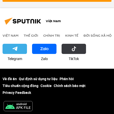
Tanzania
Việt Nam
VIỆT NAM
THẾ GIỚI
CHÍNH TRỊ
KINH TẾ
ĐỜI SỐNG XÃ HỘI
Telegram
Zalo
ТikТоk
Về đề án
Qui định sử dụng tư liệu
Phản hồi
Tiêu chuẩn cộng đồng
Cookie
Chính sách bảo mật
Privacy Feedback