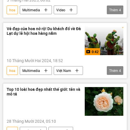
hoa
Multimedia
Video
Thêm
4
Trung Quốc
thiên nhiên
du khách
Thế giới
Vẻ đẹp của hoa nở rộ! Du khách đổ về Đà
Lạt dự lễ hội hoa hàng năm
0:42
10 Tháng Mười Hai 2024, 18:52
hoa
Multimedia
Việt Nam
Thêm
4
Video
Đà Lạt
lễ hội
du khách
Top 10 loài hoa đẹp nhất thế giới: tên và
mô tả
28 Tháng Mười 2024, 05:10