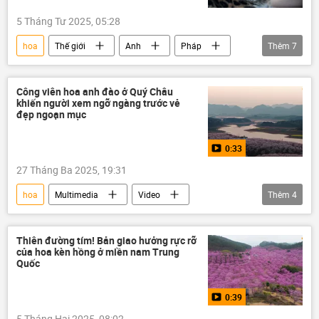
5 Tháng Tư 2025, 05:28
hoa
Thế giới
Anh
Pháp
Thêm
7
Paris
Đài Loan
Trung Quốc
Đức
Xã hội
động vật
Công viên hoa anh đào ở Quý Châu
khiến người xem ngỡ ngàng trước vẻ
vườn thú
đẹp ngoạn mục
0:33
27 Tháng Ba 2025, 19:31
hoa
Multimedia
Video
Thêm
4
Trung Quốc
công viên
Thế giới
trái cây
Thiên đường tím! Bản giao hưởng rực rỡ
của hoa kèn hồng ở miền nam Trung
Quốc
0:39
5 Tháng Hai 2025, 08:02