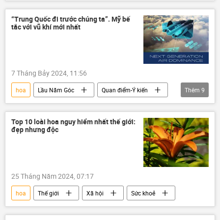
thông tin
Bộ Văn hóa Thể thao và Du lịch
“Trung Quốc đi trước chúng ta”. Mỹ bế
tắc với vũ khí mới nhất
7 Tháng Bảy 2024, 11:56
hoa
Lầu Năm Góc
Quan điểm-Ý kiến
Thêm
9
Thế giới
Trung Quốc
Quân sự
sản xuất
công nghệ
máy bay
Top 10 loài hoa nguy hiểm nhất thế giới:
đẹp nhưng độc
chuyên gia
máy bay chiến đấu
Hoa Kỳ
25 Tháng Năm 2024, 07:17
hoa
Thế giới
Xã hội
Sức khoẻ