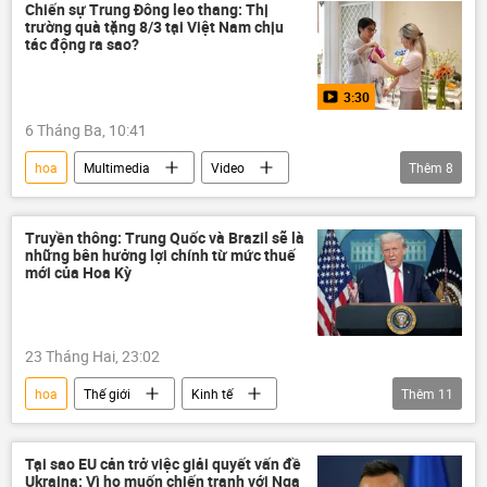
xung đột quân sự
xung đột
Chiến sự Trung Đông leo thang: Thị
trường quà tặng 8/3 tại Việt Nam chịu
đàm phán
Trung Quốc
Nga
tác động ra sao?
Quan điểm-Ý kiến
chuyên gia
3:30
Ukraina
6 Tháng Ba, 10:41
hoa
Multimedia
Video
Thêm
8
Việt Nam
Ngày Quốc tế Phụ nữ
tặng quà
kinh tế thị trường
Truyền thông: Trung Quốc và Brazil sẽ là
những bên hưởng lợi chính từ mức thuế
Xung đột Mỹ-Iran
Israel
Iran
mới của Hoa Kỳ
Hoa Kỳ
23 Tháng Hai, 23:02
hoa
Thế giới
Kinh tế
Thêm
11
Chính trị
Donald Trump
Trung Quốc
Brazil
Tại sao EU cản trở việc giải quyết vấn đề
Ukraina: Vì họ muốn chiến tranh với Nga