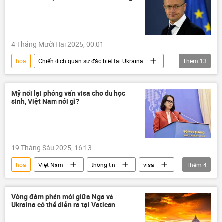
Báo chí thế giới
Thái Lan
Việt Nam
Malaysia
xuất khẩu
xuất nhập khẩu
nhập khẩu
4 Tháng Mười Hai 2025, 00:01
Hoa Kỳ
hoa
Chiến dịch quân sự đặc biệt tại Ukraina
Thêm
13
EU
Ukraina
Hungary
chiến tranh
Cuộc khủng hoảng ở Ukraina
Mỹ nối lại phỏng vấn visa cho du học
sinh, Việt Nam nói gì?
NATO
Châu Âu
Donald Trump
Hoa Kỳ
Thế giới
Chính trị
tấn công
cháy tàu chở dầu
19 Tháng Sáu 2025, 16:13
hoa
Việt Nam
thông tin
visa
Thêm
4
Hoa Kỳ
du học
giáo dục
Chính sách
Vòng đàm phán mới giữa Nga và
Ukraina có thể diễn ra tại Vatican