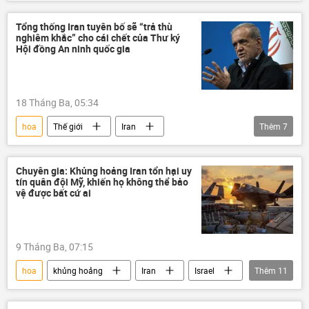
eo biển Hormuz
Thụy Sĩ
Donald Trump
Hoa Kỳ
Lebanon
Tổng thống Iran tuyên bố sẽ “trả thù
nghiêm khắc” cho cái chết của Thư ký
Trung Đông
phương Tây
Hội đồng An ninh quốc gia
18 Tháng Ba, 05:34
hoa
Thế giới
Iran
Thêm
7
Xung đột Mỹ-Iran
Leo thang căng thẳng giữa Israel và Iran
Chuyên gia: Khủng hoảng Iran tổn hại uy
tín quân đội Mỹ, khiến họ không thể bảo
không kích
Israel
Trung Đông
vệ được bất cứ ai
Masoud Pezeshkian
Vấn đề hạt nhân
9 Tháng Ba, 07:15
hoa
khủng hoảng
Iran
Israel
Thêm
11
Hoa Kỳ
Chính trị
Thế giới