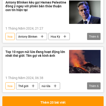
Antony Blinken kêu gọi Hamas Palestine
đồng ý ngay với phiên bản thỏa thuận
con tin hiện tại
1 Tháng Năm 2024, 21:27
hoa
Antony Blinken
Hoa Kỳ
Thêm
6
HAMAS
Palestine
Trung Đông
Thế giới
xung đột quân sự
Top 10 ngọn núi lửa đang hoạt động lớn
nhất thế giới: Tên gọi và hình ảnh
Vòng xoáy căng thẳng mới ở Trung Đông
1 Tháng Năm 2024, 06:38
hoa
Thế giới
núi lửa
Thêm
6
đại núi lửa
Costa Rica
Indonesia
Philippines
Italia
Nhật Bản
Thêm 20 bài viết