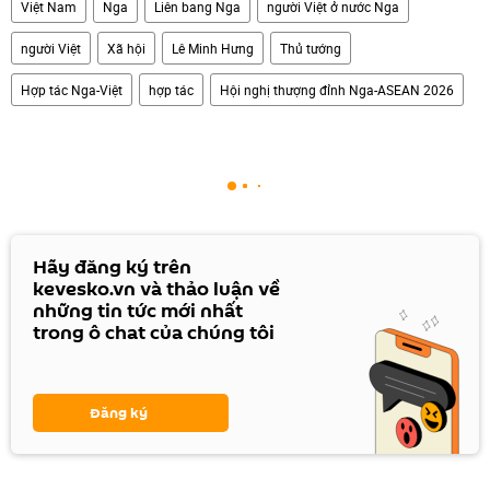
Việt Nam
Nga
Liên bang Nga
người Việt ở nước Nga
người Việt
Xã hội
Lê Minh Hưng
Thủ tướng
Hợp tác Nga-Việt
hợp tác
Hội nghị thượng đỉnh Nga-ASEAN 2026
Hãy đăng ký trên
kevesko.vn và thảo luận về
những tin tức mới nhất
trong ô chat của chúng tôi
Đăng ký