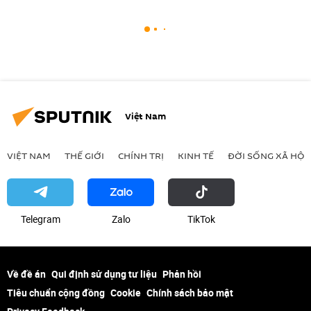
Việt Nam
VIỆT NAM
THẾ GIỚI
CHÍNH TRỊ
KINH TẾ
ĐỜI SỐNG XÃ HỘI
Telegram
Zalo
ТikТоk
Về đề án
Qui định sử dụng tư liệu
Phản hồi
Tiêu chuẩn cộng đồng
Cookie
Chính sách bảo mật