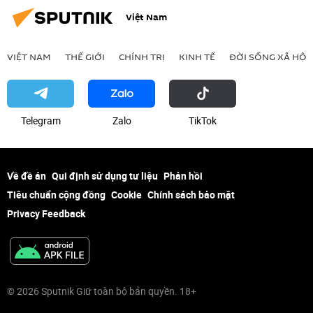
Việt Nam
VIỆT NAM
THẾ GIỚI
CHÍNH TRỊ
KINH TẾ
ĐỜI SỐNG XÃ HỘI
Telegram
Zalo
ТikТоk
Về đề án
Qui định sử dụng tư liệu
Phản hồi
Tiêu chuẩn cộng đồng
Cookie
Chính sách bảo mật
Privacy Feedback
© 2026 Sputnik Giữ toàn bộ bản quyền. 18+