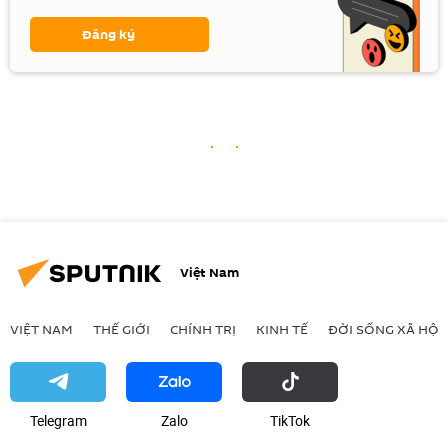
Đăng ký
Việt Nam
VIỆT NAM
THẾ GIỚI
CHÍNH TRỊ
KINH TẾ
ĐỜI SỐNG XÃ HỘI
Telegram
Zalo
ТikТоk