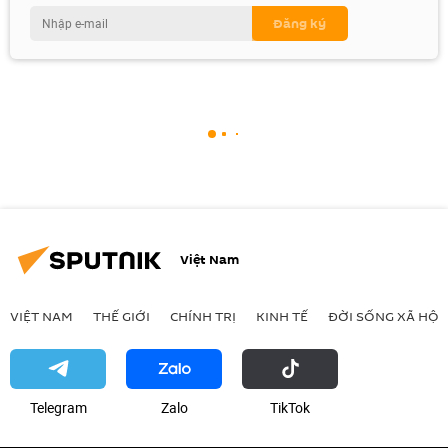
Việt Nam
VIỆT NAM
THẾ GIỚI
CHÍNH TRỊ
KINH TẾ
ĐỜI SỐNG XÃ HỘI
Telegram
Zalo
ТikТоk