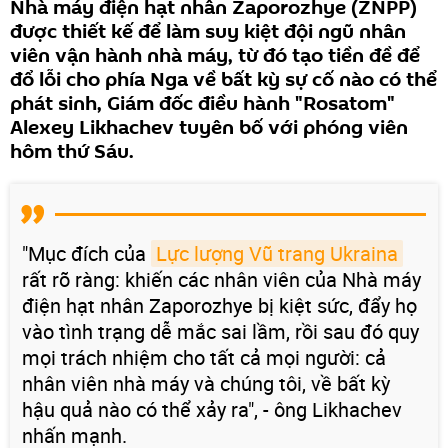
Nhà máy điện hạt nhân Zaporozhye (ZNPP)
được thiết kế để làm suy kiệt đội ngũ nhân
viên vận hành nhà máy, từ đó tạo tiền đề để
đổ lỗi cho phía Nga về bất kỳ sự cố nào có thể
phát sinh, Giám đốc điều hành "Rosatom"
Alexey Likhachev tuyên bố với phóng viên
hôm thứ Sáu.
"Mục đích của
Lực lượng Vũ trang Ukraina
rất rõ ràng: khiến các nhân viên của Nhà máy
điện hạt nhân Zaporozhye bị kiệt sức, đẩy họ
vào tình trạng dễ mắc sai lầm, rồi sau đó quy
mọi trách nhiệm cho tất cả mọi người: cả
nhân viên nhà máy và chúng tôi, về bất kỳ
hậu quả nào có thể xảy ra", - ông Likhachev
nhấn mạnh.