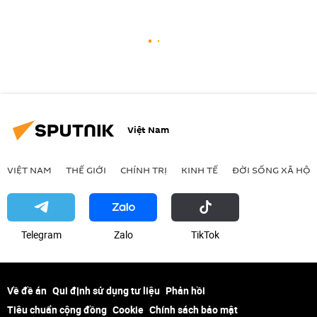
Việt Nam
VIỆT NAM
THẾ GIỚI
CHÍNH TRỊ
KINH TẾ
ĐỜI SỐNG XÃ HỘI
Telegram
Zalo
ТikТоk
Về đề án
Qui định sử dụng tư liệu
Phản hồi
Tiêu chuẩn cộng đồng
Cookie
Chính sách bảo mật