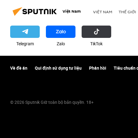
Việt Nam
VIỆT NAM
THẾ GIỚI
Telegram
Zalo
ТikТоk
Về đề án
Qui định sử dụng tư liệu
Phản hồi
Tiêu chuẩn 
© 2026 Sputnik Giữ toàn bộ bản quyền. 18+