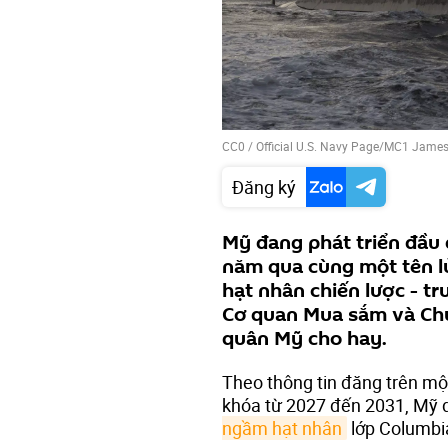
CC0
/
Official U.S. Navy Page/MC1 Jame
Đăng ký
Mỹ đang phát triển đầu 
năm qua cùng một tên l
hạt nhân chiến lược - 
Cơ quan Mua sắm và Chư
quân Mỹ cho hay.
Theo thông tin đăng trên một 
khóa từ 2027 đến 2031, Mỹ d
ngầm hạt nhân
lớp Columbi