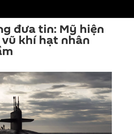
g đưa tin: Mỹ hiện
 vũ khí hạt nhân
gầm