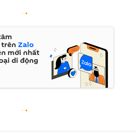
 tâm
 trên
Zalo
ện mới nhất
oại di động