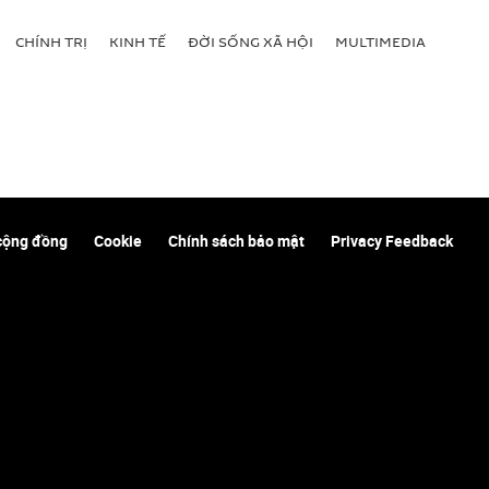
CHÍNH TRỊ
KINH TẾ
ĐỜI SỐNG XÃ HỘI
MULTIMEDIA
cộng đồng
Cookie
Chính sách bảo mật
Privacy Feedback