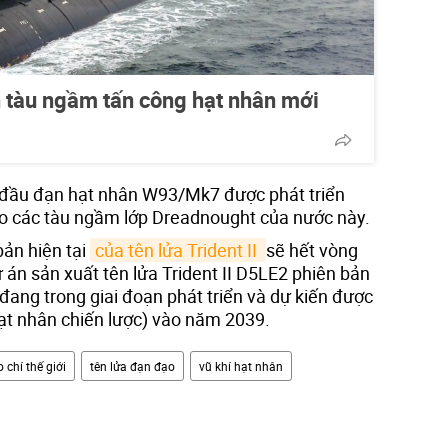
 tàu ngầm tấn công hạt nhân mới
g đầu đạn hạt nhân W93/Mk7 được phát triển
o các tàu ngầm lớp Dreadnought của nước này.
bản hiện tại
của tên lửa Trident II 
sẽ hết vòng
án sản xuất tên lửa Trident II D5LE2 phiên bản
đang trong giai đoạn phát triển và dự kiến được
hạt nhân chiến lược) vào năm 2039.
 chí thế giới
tên lửa đạn đạo
vũ khí hạt nhân