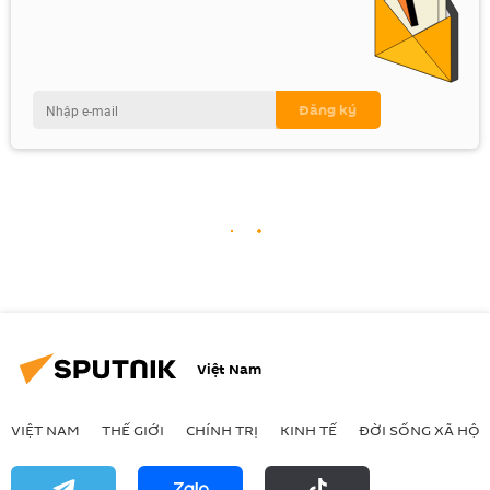
Việt Nam
VIỆT NAM
THẾ GIỚI
CHÍNH TRỊ
KINH TẾ
ĐỜI SỐNG XÃ HỘI