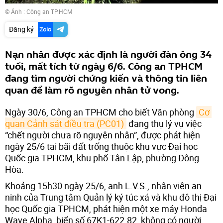
© Ảnh : Công an TP.HCM
Đăng ký
Nạn nhân được xác định là người đàn ông 34
tuổi, mất tích từ ngày 6/6. Công an TPHCM
đang tìm người chứng kiến và thông tin liên
quan để làm rõ nguyên nhân tử vong.
Ngày 30/6, Công an TPHCM cho biết Văn phòng
Cơ 
quan Cảnh sát điều tra (PC01)
đang thụ lý vụ việc
“chết người chưa rõ nguyên nhân”, được phát hiện
ngày 25/6 tại bãi đất trống thuộc khu vực Đại học
Quốc gia TPHCM, khu phố Tân Lập, phường Đông
Hòa.
Khoảng 15h30 ngày 25/6, anh L.V.S., nhân viên an
ninh của Trung tâm Quản lý ký túc xá và khu đô thị Đại
học Quốc gia TPHCM, phát hiện một xe máy Honda
Wave Alpha, biển số 67K1-622.82, không có người