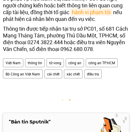
người chứng kiến hoặc biết thông tin liên quan cung
cấp tài liệu, đồng thời tố giác
hành vi phạm tội
nếu
phát hiện cá nhân liên quan đến vụ việc.
Thông tin được tiếp nhận tại trụ sở PC01, số 681 Cách
Mạng Tháng Tám, phường Thủ Dầu Một, TPHCM; số
điện thoại 0274.3822.444 hoặc điều tra viên Nguyễn
Văn Chiến, số điện thoại 0962.680.078.
Việt Nam
thông tin
tử vong
công an
công an TP.HCM
Bộ Công an Việt Nam
cái chết
xác chết
điều tra
"Bản tin Sputnik"