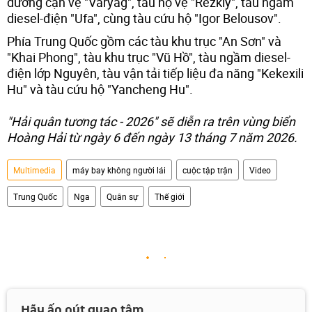
dương cận vệ "Varyag", tàu hộ vệ "Rezkiy", tàu ngầm
diesel-điện "Ufa", cùng tàu cứu hộ "Igor Belousov".
Phía Trung Quốc gồm các tàu khu trục "An Sơn" và
"Khai Phong", tàu khu trục "Vũ Hồ", tàu ngầm diesel-
điện lớp Nguyên, tàu vận tải tiếp liệu đa năng "Kekexili
Hu" và tàu cứu hộ "Yancheng Hu".
"Hải quân tương tác - 2026" sẽ diễn ra trên vùng biển
Hoàng Hải từ ngày 6 đến ngày 13 tháng 7 năm 2026.
Multimedia
máy bay không người lái
cuộc tập trận
Video
Trung Quốc
Nga
Quân sự
Thế giới
Hãy ấn nút quan tâm