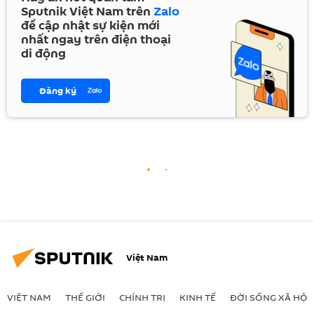
Sputnik Việt Nam trên
Zalo
để cập nhật sự kiện mới
nhất ngay trên điện thoại
di động
Đăng ký
Việt Nam
VIỆT NAM
THẾ GIỚI
CHÍNH TRỊ
KINH TẾ
ĐỜI SỐNG XÃ HỘI