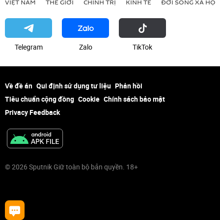
VIỆT NAM
THẾ GIỚI
CHÍNH TRỊ
KINH TẾ
ĐỜI SỐNG XÃ HỘI
Telegram
Zalo
ТikТоk
Về đề án
Qui định sử dụng tư liệu
Phản hồi
Tiêu chuẩn cộng đồng
Cookie
Chính sách bảo mật
Privacy Feedback
© 2026 Sputnik Giữ toàn bộ bản quyền. 18+