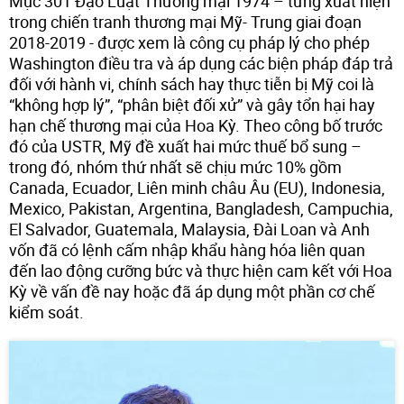
Mục 301 Đạo Luật Thương mại 1974 – từng xuất hiện
trong chiến tranh thương mại Mỹ- Trung giai đoạn
2018-2019 - được xem là công cụ pháp lý cho phép
Washington điều tra và áp dụng các biện pháp đáp trả
đối với hành vi, chính sách hay thực tiễn bị Mỹ coi là
“không hợp lý”, “phân biệt đối xử” và gây tổn hại hay
hạn chế thương mại của Hoa Kỳ. Theo công bố trước
đó của USTR, Mỹ đề xuất hai mức thuế bổ sung –
trong đó, nhóm thứ nhất sẽ chịu mức 10% gồm
Canada, Ecuador, Liên minh châu Âu (EU), Indonesia,
Mexico, Pakistan, Argentina, Bangladesh, Campuchia,
El Salvador, Guatemala, Malaysia, Đài Loan và Anh
vốn đã có lệnh cấm nhập khẩu hàng hóa liên quan
đến lao động cưỡng bức và thực hiện cam kết với Hoa
Kỳ về vấn đề nay hoặc đã áp dụng một phần cơ chế
kiểm soát.