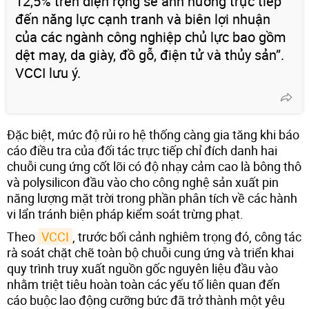
12,5% trên diện rộng sẽ ảnh hưởng trực tiếp
đến năng lực cạnh tranh và biên lợi nhuận
của các ngành công nghiệp chủ lực bao gồm
dệt may, da giày, đồ gỗ, điện tử và thủy sản”.
VCCI lưu ý.
Đặc biệt, mức độ rủi ro hệ thống càng gia tăng khi báo
cáo điều tra của đối tác trực tiếp chỉ đích danh hai
chuỗi cung ứng cốt lõi có độ nhạy cảm cao là bông thô
và polysilicon đầu vào cho công nghệ sản xuất pin
năng lượng mặt trời trong phần phân tích về các hành
vi lẩn tránh biện pháp kiểm soát trừng phạt.
Theo
VCCI
, trước bối cảnh nghiêm trọng đó, công tác
rà soát chặt chẽ toàn bộ chuỗi cung ứng và triển khai
quy trình truy xuất nguồn gốc nguyên liệu đầu vào
nhằm triệt tiêu hoàn toàn các yếu tố liên quan đến
cáo buộc lao động cưỡng bức đã trở thành một yêu