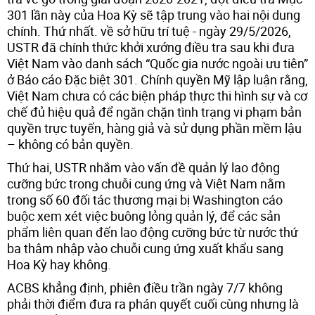
301 lần này của Hoa Kỳ sẽ tập trung vào hai nội dung
chính. Thứ nhất. về sở hữu trí tuệ - ngày 29/5/2026,
USTR đã chính thức khởi xướng điều tra sau khi đưa
Việt Nam vào danh sách “Quốc gia nước ngoài ưu tiên”
ở Báo cáo Đặc biệt 301. Chính quyền Mỹ lập luận rằng,
Việt Nam chưa có các biện pháp thực thi hình sự và cơ
chế đủ hiệu quả để ngăn chặn tình trạng vi phạm bản
quyền trực tuyến, hàng giả và sử dụng phần mềm lậu
– không có bản quyền.
Thứ hai, USTR nhắm vào vấn đề quản lý lao động
cưỡng bức trong chuỗi cung ứng và Việt Nam nằm
trong số 60 đối tác thương mại bị Washington cáo
buộc xem xét việc buông lỏng quản lý, để các sản
phẩm liên quan đến lao động cưỡng bức từ nước thứ
ba thâm nhập vào chuỗi cung ứng xuất khẩu sang
Hoa Kỳ hay không.
ACBS khẳng định, phiên điều trần ngày 7/7 không
phải thời điểm đưa ra phán quyết cuối cùng nhưng là