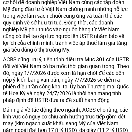
cơ hội để doanh nghiệp Việt Nam cùng các tập đoàn
Mỹ đang đầu tư ở Việt Nam chứng minh những nỗ lực
trong việc làm sạch chuỗi cung ứng và tuân thủ các
quy định về sở hữu trí tuệ. Đồng thời, các doanh
nghiệp Mỹ phụ thuộc vào nguồn hàng từ Việt Nam
cũng có thể tạo áp lực ngược lên USTR nhằm bảo vệ
lợi ích của chính mình, tránh việc áp thuế làm gia tăng
giá tiêu dùng ở thị trường Mỹ.
ACBS cũng lưu ý, tiến trình điều tra Mục 301 của USTR
đối với Việt Nam có ba mốc thời gian quan trọng. Theo
đó, ngày 1/7/2026 được xem là hạn chót để các bên
nộp ý kiến bằng văn bản, ngày 7/7/2026 sẽ diễn ra
phiên điều trần công khai tại Ủy ban Thương mại Quốc
tế Hoa Kỳ và ngày 24/7/2026 là thời hạn mang tính
pháp định để USTR đưa ra đề xuất hành động.
Đánh giá về tác động theo ngành, ACBS cho rằng, các
lĩnh vực có nguy cơ chịu ảnh hưởng trực tiếp gồm dệt
may (kim ngạch xuất khẩu sang Mỹ của Việt Nam
năm ngoái đạt hơn 17,8 tỷ USD), da giày (11,2 tỷ USD),