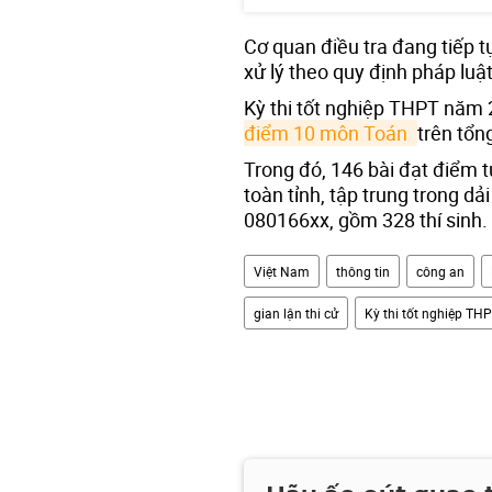
Cơ quan điều tra đang tiếp t
xử lý theo quy định pháp luật
Kỳ thi tốt nghiệp THPT năm
điểm 10 môn Toán 
trên tổn
Trong đó, 146 bài đạt điểm 
toàn tỉnh, tập trung trong 
080166xx, gồm 328 thí sinh.
Việt Nam
thông tin
công an
gian lận thi cử
Kỳ thi tốt nghiệp TH