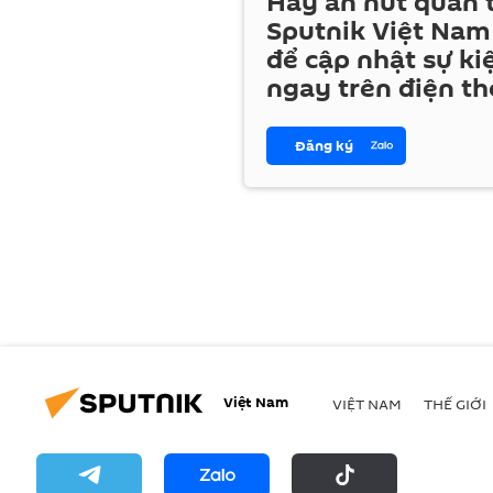
Hãy ấn nút quan
Sputnik Việt Nam
để cập nhật sự ki
ngay trên điện th
Đăng ký
Việt Nam
VIỆT NAM
THẾ GIỚI