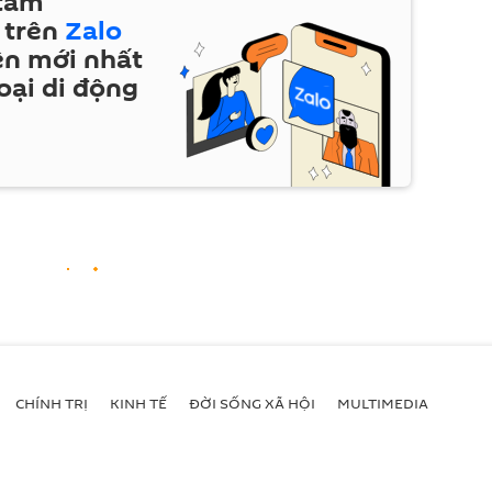
 tâm
 trên
Zalo
ện mới nhất
oại di động
CHÍNH TRỊ
KINH TẾ
ĐỜI SỐNG XÃ HỘI
MULTIMEDIA