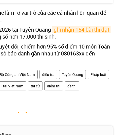
ục làm rõ vai trò của các cá nhân liên quan để
.
 2026 tại Tuyên Quang
ghi nhận 154 bài thi đạt 
g số hơn 17.000 thí sinh.
tuyệt đối, chiếm hơn 95% số điểm 10 môn Toán
dải số báo danh gần nhau từ 080163xx đến
Bộ Công an Việt Nam
điều tra
Tuyên Quang
Pháp luật
PT tại Việt Nam
thi cử
điểm thi
đề thi