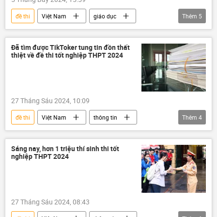
đề thi
Việt Nam
giáo dục
Thêm
5
thông tin
Bộ Giáo dục và Đào Tạo
học sinh
kỳ thi THPT
thi cử
Đã tìm được TikToker tung tin đồn thất
thiệt về đề thi tốt nghiệp THPT 2024
27 Tháng Sáu 2024, 10:09
đề thi
Việt Nam
thông tin
Thêm
4
giáo dục
Bộ Giáo dục và Đào Tạo
lộ đề
Bộ Công an Việt Nam
Sáng nay, hơn 1 triệu thí sinh thi tốt
nghiệp THPT 2024
27 Tháng Sáu 2024, 08:43