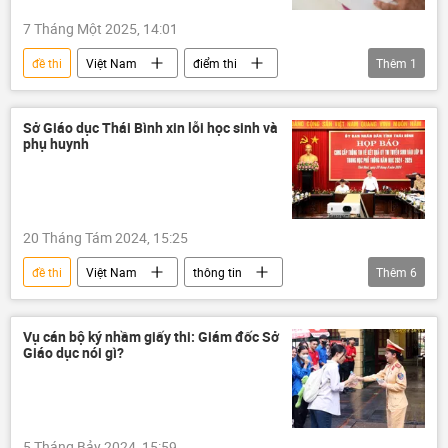
7 Tháng Một 2025, 14:01
đề thi
Việt Nam
điểm thi
Thêm
1
thi cử
tiếng Anh
Sở Giáo dục Thái Bình xin lỗi học sinh và
phụ huynh
20 Tháng Tám 2024, 15:25
đề thi
Việt Nam
thông tin
Thêm
6
Bộ Giáo dục và Đào Tạo
thanh tra
điểm thi
kỳ thi THPT
thi cử
Vụ cán bộ ký nhầm giấy thi: Giám đốc Sở
Giáo dục nói gì?
Thái Bình
5 Tháng Bảy 2024, 15:59