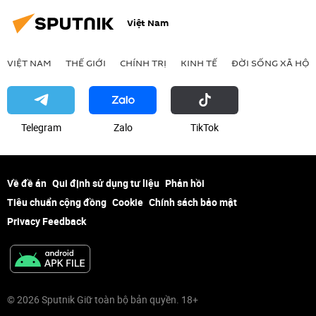
Việt Nam
VIỆT NAM
THẾ GIỚI
CHÍNH TRỊ
KINH TẾ
ĐỜI SỐNG XÃ HỘI
Telegram
Zalo
ТikТоk
Về đề án
Qui định sử dụng tư liệu
Phản hồi
Tiêu chuẩn cộng đồng
Cookie
Chính sách bảo mật
Privacy Feedback
© 2026 Sputnik Giữ toàn bộ bản quyền. 18+