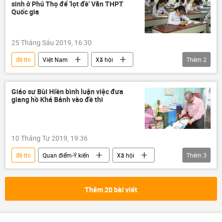
sinh ở Phú Thọ để 'lọt đề' Văn THPT
Quốc gia
25 Tháng Sáu 2019, 16:30
đề thi
Việt Nam
Xã hội
Thêm
2
Phú Thọ
gian lận thi cử
kỳ thi THPT
Giáo sư Bùi Hiền bình luận việc đưa
giang hồ Khá Bảnh vào đề thi
10 Tháng Tư 2019, 19:36
đề thi
Quan điểm-Ý kiến
Xã hội
Thêm
3
Việt Nam
Bùi Hiền
Khá Bảnh
Thêm 20 bài viết