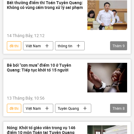
Kỳ thi tốt nghiệp THPT tại Việt Nam
thi cử
Bất thường điểm thi Toán Tuyên Quang:
Không có vùng cấm trong xử lý sai phạm
điểm thi
Thủ tướng
Bộ Giáo dục và Đào Tạo
Tuyên Quang
14 Tháng Bảy, 12:12
đề thi
Việt Nam
thông tin
Thêm
9
Chính phủ
Thủ tướng
Pháp luật
Tuyên Quang
cuộc thi
Bê bối "cơn mưa" điểm 10 ở Tuyên
Quang: Tiếp tục khởi tố 15 người
gian lận thi cử
kỳ thi THPT
Kỳ thi tốt nghiệp THPT tại Việt Nam
điểm thi
13 Tháng Bảy, 10:56
đề thi
Việt Nam
Tuyên Quang
Thêm
8
Bộ Giáo dục và Đào Tạo
an ninh
An ninh thông tin
thi cử
Nóng: Khởi tố giáo viên trong vụ 146
điểm 10 môn Toán tại Tuyên Quang