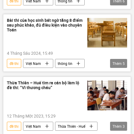
đề thi
Việt Nam
thông tin
Thêm
6
điểm thi
kỳ thi THPT
thi cử
giáo dục
thầy giáo
Bài thi của học sinh bất ngờ tăng 8 điểm
sau phúc khảo, đủ điều kiện vào chuyên
Bộ Giáo dục và Đào Tạo
Toán
4 Tháng Sáu 2024, 15:49
đề thi
Việt Nam
thông tin
Thêm
5
tuyển sinh
giáo dục
điểm thi
kỳ thi THPT
thi cử
Thừa Thiên – Huế tìm ra cán bộ làm lộ
đề thi: “Vì thương cháu”
12 Tháng Một 2023, 15:29
đề thi
Việt Nam
Thừa Thiên - Huế
Thêm
3