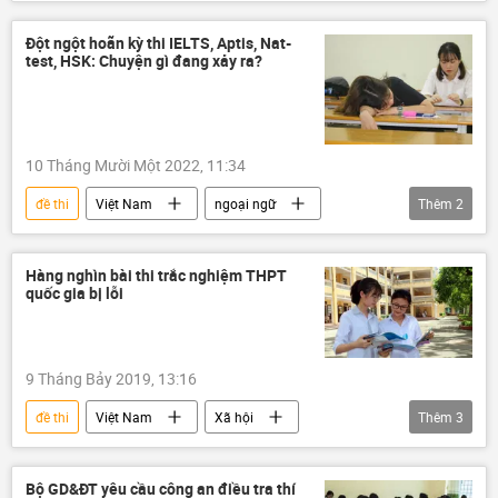
vi phạm
Pháp luật
lộ tài liệu mật
Đột ngột hoãn kỳ thi IELTS, Aptis, Nat-
test, HSK: Chuyện gì đang xảy ra?
10 Tháng Mười Một 2022, 11:34
đề thi
Việt Nam
ngoại ngữ
Thêm
2
Bộ Giáo dục và Đào Tạo
chứng chỉ
Hàng nghìn bài thi trắc nghiệm THPT
quốc gia bị lỗi
9 Tháng Bảy 2019, 13:16
đề thi
Việt Nam
Xã hội
Thêm
3
kỳ thi THPT
Bộ Giáo dục và Đào Tạo
thi cử
Bộ GD&ĐT yêu cầu công an điều tra thí