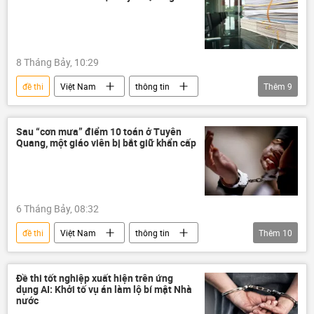
gian lận thi cử
kỳ thi THPT
điểm thi
Kỳ thi tốt nghiệp THPT tại Việt Nam
8 Tháng Bảy, 10:29
đề thi
Việt Nam
thông tin
Thêm
9
công an
Bộ Công an Việt Nam
điều tra
Tuyên Quang
Pháp luật
Sau “cơn mưa” điểm 10 toán ở Tuyên
Quang, một giáo viên bị bắt giữ khẩn cấp
gian lận thi cử
Kỳ thi tốt nghiệp THPT tại Việt Nam
thi cử
điểm thi
6 Tháng Bảy, 08:32
đề thi
Việt Nam
thông tin
Thêm
10
Tuyên Quang
giáo dục
Bộ Giáo dục và Đào Tạo
Pháp luật
Đề thi tốt nghiệp xuất hiện trên ứng
dụng AI: Khởi tố vụ án làm lộ bí mật Nhà
vi phạm
học sinh
giáo viên
nước