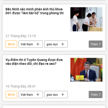
giáo dục
Bộ Giáo dục và Đào Tạo
học sinh
gian lận thi cử
điểm thi
Bắc Ninh xác minh phản ánh thủ khoa
D01 được “làm bài hộ” trong phòng thi
Kỳ thi tốt nghiệp THPT tại Việt Nam
thi cử
21 Tháng Bảy, 13:19
đề thi
Việt Nam
giáo dục
Thêm
7
Bộ Giáo dục và Đào Tạo
giáo viên
gian lận thi cử
Vụ điểm thi ở Tuyên Quang được đưa
vào diện theo dõi, chỉ đạo ra sao?
Kỳ thi tốt nghiệp THPT tại Việt Nam
thi cử
điểm thi
Pháp luật
16 Tháng Bảy, 08:41
đề thi
Việt Nam
giáo dục
Thêm
7
gian lận thi cử