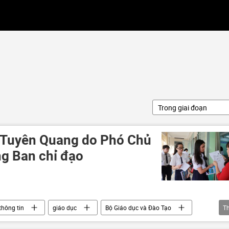
Trong giai đoạn
ên Tuyên Quang do Phó Chủ
ng Ban chỉ đạo
thông tin
giáo dục
Bộ Giáo dục và Đào Tạo
T
 thi
Kỳ thi tốt nghiệp THPT tại Việt Nam
thi cử