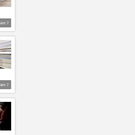
hêm
7
hêm
7