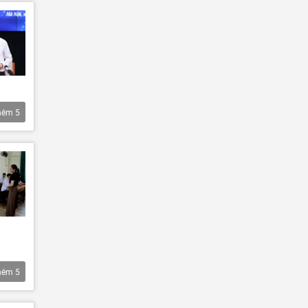
hêm
5
hêm
5