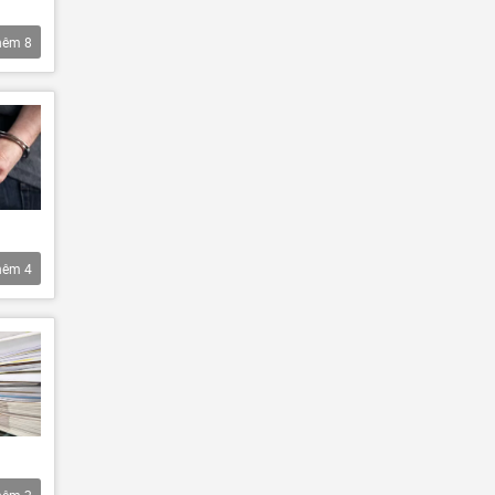
hêm
8
hêm
4