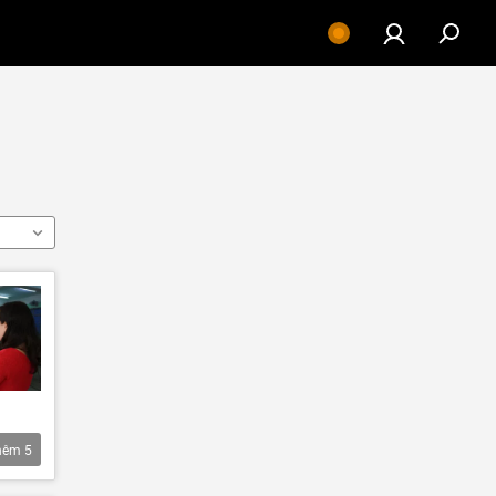
hêm
5