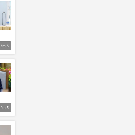
hêm
5
hêm
5