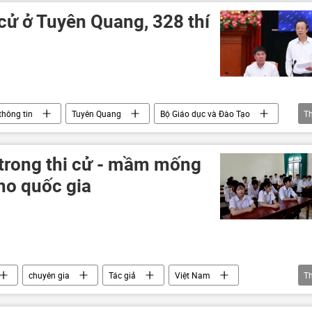
 cử ở Tuyên Quang, 328 thí
thông tin
Tuyên Quang
Bộ Giáo dục và Đào Tạo
T
HPT tại Việt Nam
điểm thi
thi cử
học sinh
 trong thi cử - mầm mống
ho quốc gia
chuyên gia
Tác giả
Việt Nam
T
gian lận
thi cử
Bộ Giáo dục và Đào Tạo