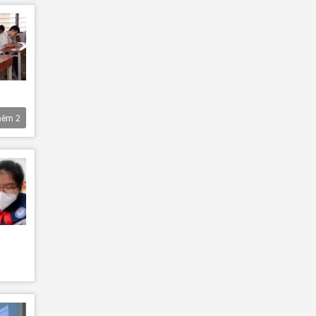
hêm
2