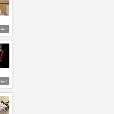
hêm
6
hêm
6