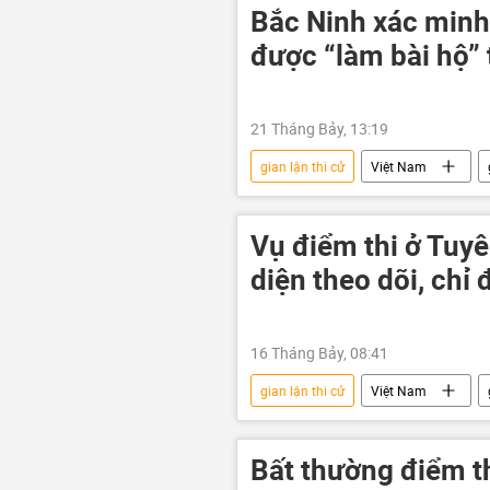
Bắc Ninh xác minh
được “làm bài hộ” 
21 Tháng Bảy, 13:19
gian lận thi cử
Việt Nam
Kỳ thi tốt nghiệp THPT tại Việt Nam
Vụ điểm thi ở Tuy
diện theo dõi, chỉ 
16 Tháng Bảy, 08:41
gian lận thi cử
Việt Nam
thi cử
điểm thi
Thủ
Bất thường điểm t