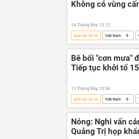
Không có vùng cấm
14 Tháng Bảy, 12:12
gian lận thi cử
Việt Nam
Tuyên Quang
cuộc thi
điểm thi
đề thi
Bê bối "cơn mưa" 
Tiếp tục khởi tố 1
13 Tháng Bảy, 10:56
gian lận thi cử
Việt Nam
An ninh thông tin
thi cử
Kỳ thi tốt nghiệp THPT tại Việt Nam
Nóng: Nghi vấn cán 
Quảng Trị họp khẩ