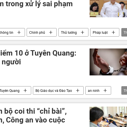
 trong xử lý sai phạm
thông tin
Chính phủ
Thủ tướng
Pháp luật
T
kỳ thi THPT
Kỳ thi tốt nghiệp THPT tại Việt Nam
điểm 10 ở Tuyên Quang:
5 người
Tuyên Quang
Bộ Giáo dục và Đào Tạo
an ninh
T
kỳ thi THPT
điểm thi
đề thi
bộ coi thi “chỉ bài”,
n, Công an vào cuộc