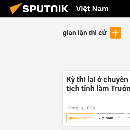
Việt Nam
gian lận thi cử
Kỳ thi lại ở chuy
tịch tỉnh làm Trưở
Hôm qua, 10:59
gian lận thi cử
Việt Nam
học sinh
đề thi
điểm