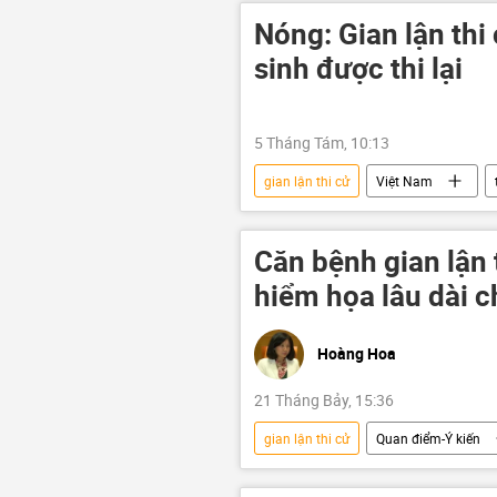
Nóng: Gian lận thi
sinh được thi lại
5 Tháng Tám, 10:13
gian lận thi cử
Việt Nam
giáo dục
Kỳ thi tốt nghiệp T
Căn bệnh gian lận
hiểm họa lâu dài c
Hoàng Hoa
21 Tháng Bảy, 15:36
gian lận thi cử
Quan điểm-Ý kiến
Chính trị
giáo dục