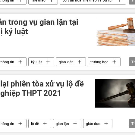
thông tin
Thể thao
Bộ Văn hóa Thể thao và Du lịch
T
n trong vụ gian lận tại
 kỷ luật
thông tin
kỷ luật
giáo viên
trường học
T
lại phiên tòa xử vụ lộ đề
t nghiệp THPT 2021
thông tin
lộ đề
gian lận
giáo dục
T
hi THPT
Kỳ thi tốt nghiệp THPT tại Việt Nam