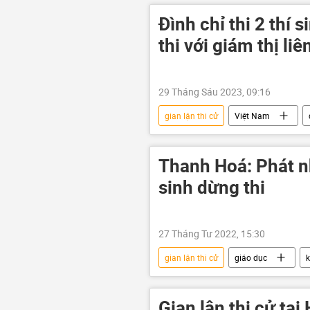
Đình chỉ thi 2 thí 
thi với giám thị liê
29 Tháng Sáu 2023, 09:16
gian lận thi cử
Việt Nam
Kỳ thi tốt nghiệp THPT tại Việt Nam
Thanh Hoá: Phát n
sinh dừng thi
27 Tháng Tư 2022, 15:30
gian lận thi cử
giáo dục
k
Gian lận thi cử tạ