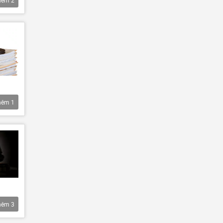
hêm
2
hêm
1
hêm
3