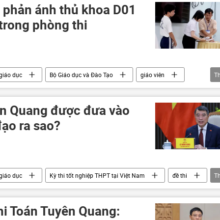
 phản ánh thủ khoa D01
trong phòng thi
giáo dục
Bộ Giáo dục và Đào Tạo
giáo viên
T
đề thi
thi cử
điểm thi
Pháp luật
ên Quang được đưa vào
đạo ra sao?
giáo dục
Kỳ thi tốt nghiệp THPT tại Việt Nam
đề thi
T
 tướng
Bộ Giáo dục và Đào Tạo
Tuyên Quang
hi Toán Tuyên Quang: