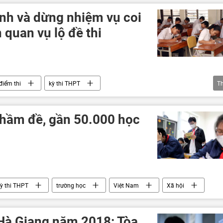
sinh và dừng nhiệm vụ coi
n quan vụ lộ đề thi
điểm thi
kỳ thi THPT
T
Bộ Giáo dục và Đào Tạo
hầm đề, gần 50.000 học
ỳ thi THPT
trường học
Việt Nam
Xã hội
i Hà Giang năm 2018: Tòa