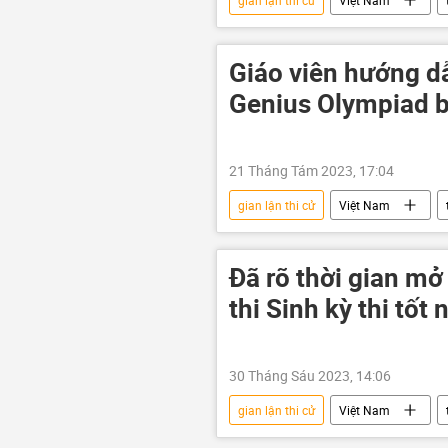
gian lận thi cử
Việt Nam
Trẻ em
VĐV
Giáo viên hướng dẫ
Genius Olympiad bị
21 Tháng Tám 2023, 17:04
gian lận thi cử
Việt Nam
giáo dục
Đã rõ thời gian mở 
thi Sinh kỳ thi tố
30 Tháng Sáu 2023, 14:06
gian lận thi cử
Việt Nam
Bộ Giáo dục và Đào Tạo
kỳ t