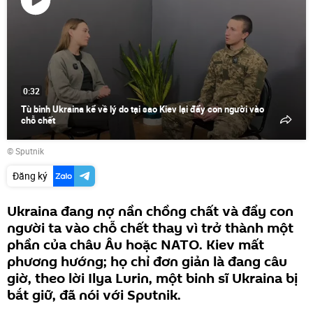
Phát
video
0:32
Tù binh Ukraina kể về lý do tại sao Kiev lại đẩy con người vào
chỗ chết
© Sputnik
Đăng ký
Ukraina đang nợ nần chồng chất và đẩy con
người ta vào chỗ chết thay vì trở thành một
phần của châu Âu hoặc NATO. Kiev mất
phương hướng; họ chỉ đơn giản là đang câu
giờ, theo lời Ilya Lurin, một binh sĩ Ukraina bị
bắt giữ, đã nói với Sputnik.