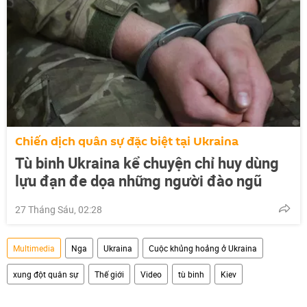
Chiến dịch quân sự đặc biệt tại Ukraina
Tù binh Ukraina kể chuyện chỉ huy dùng
lựu đạn đe dọa những người đào ngũ
27 Tháng Sáu, 02:28
Multimedia
Nga
Ukraina
Cuộc khủng hoảng ở Ukraina
xung đột quân sự
Thế giới
Video
tù binh
Kiev