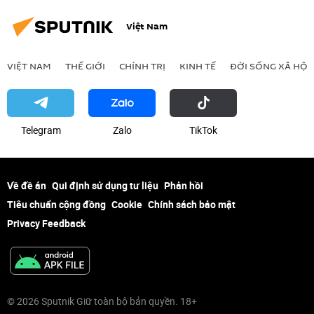
Việt Nam
VIỆT NAM
THẾ GIỚI
CHÍNH TRỊ
KINH TẾ
ĐỜI SỐNG XÃ HỘI
Telegram
Zalo
ТikТоk
Về đề án
Qui định sử dụng tư liệu
Phản hồi
Tiêu chuẩn cộng đồng
Cookie
Chính sách bảo mật
Privacy Feedback
© 2026 Sputnik Giữ toàn bộ bản quyền. 18+