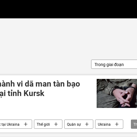
Trong giai đoạn
hành vi dã man tàn bạo
ại tỉnh Kursk
 tại Ukraina
Thế giới
Quân sự
Ukraina
T
mir Putin