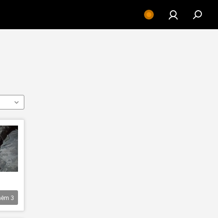
hêm
3