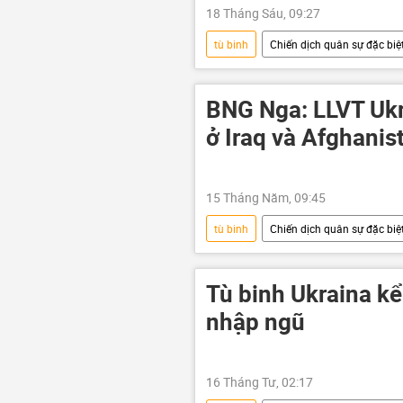
18 Tháng Sáu, 09:27
tù binh
Chiến dịch quân sự đặc biệt
bị thương
vụ sát hại
BNG Nga: LLVT Ukra
ở Iraq và Afghanis
15 Tháng Năm, 09:45
tù binh
Chiến dịch quân sự đặc biệt
Bộ Ngoại giao Nga
Afghanis
Tù binh Ukraina kể
nhập ngũ
16 Tháng Tư, 02:17