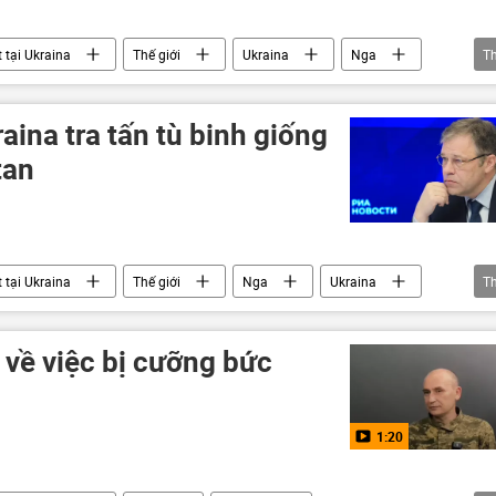
 tại Ukraina
Thế giới
Ukraina
Nga
T
ina tra tấn tù binh giống
tan
 tại Ukraina
Thế giới
Nga
Ukraina
T
tan
Quân sự
Iraq
tra tấn
 về việc bị cưỡng bức
1:20