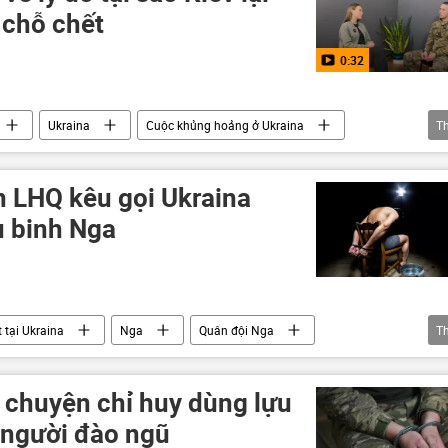
 chỗ chết
0:32
Ukraina
Cuộc khủng hoảng ở Ukraina
T
Video
Kiev
 LHQ kêu gọi Ukraina
ù binh Nga
 tại Ukraina
Nga
Quân đội Nga
T
Ukraina
Quân đội Ukraina
xung đột quân sự
Thế giới
Bộ Ngoại giao Nga
 chuyện chỉ huy dùng lựu
 người đào ngũ