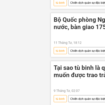
tù binh
Chiến dịch quân sự đặc biệt
Quân đội Ukraina
Cuộc khủn
Thế giới
Bộ Quốc phòng Nga
nước, bàn giao 175
11 Tháng Tư, 18:12
tù binh
Chiến dịch quân sự đặc biệt
Nga
Ukraina
Tại sao tù binh là
muốn được trao tr
9 Tháng Tư, 02:07
tù binh
Chiến dịch quân sự đặc biệt