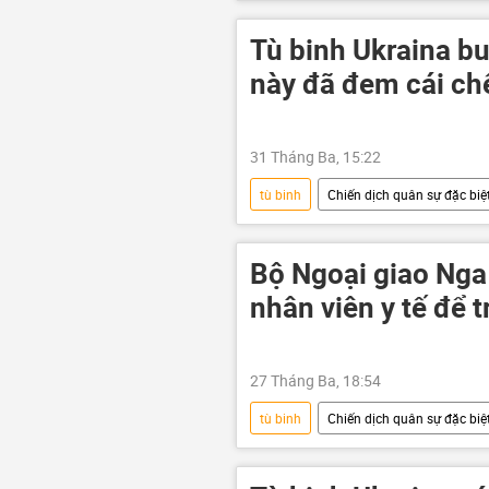
Ukraina
Cuộc khủng hoảng ở
lực lượng vũ trang
Video
Tù binh Ukraina b
này đã đem cái ch
31 Tháng Ba, 15:22
tù binh
Chiến dịch quân sự đặc biệt
Quân đội Ukraina
Thế giới
Bộ Ngoại giao Nga 
nhân viên y tế để t
27 Tháng Ba, 18:54
tù binh
Chiến dịch quân sự đặc biệt
Nga
Bộ Ngoại giao Nga