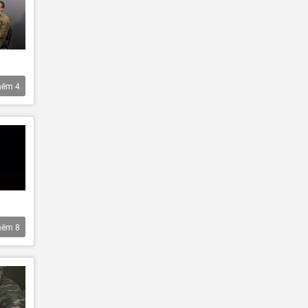
hêm
4
hêm
8