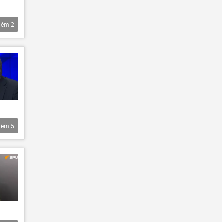
hêm
2
hêm
5