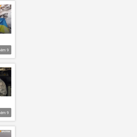
hêm
9
hêm
9