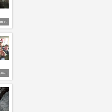
êm
10
hêm
6