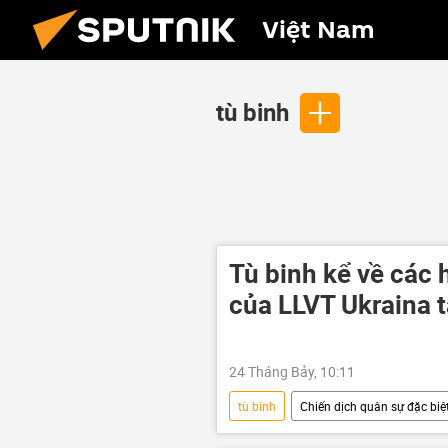
Việt Nam
tù binh
Tù binh kể về các 
của LLVT Ukraina t
24 Tháng Bảy, 10:11
tù binh
Chiến dịch quân sự đặc biệt
Kursk
Trẻ em
Vladi