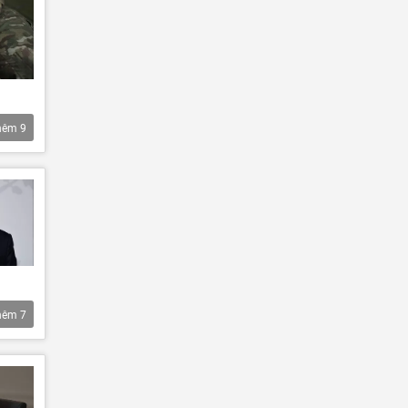
hêm
9
hêm
7