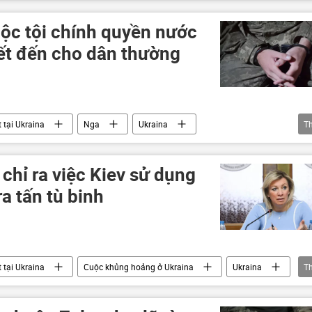
 Ukraina
Quân đội Ukraina
Vladimir Zelensky
xung đột quân sự
uộc tội chính quyền nước
ết đến cho dân thường
 tại Ukraina
Nga
Ukraina
T
Donbass
Cuộc khủng hoảng ở Ukraina
chỉ ra việc Kiev sử dụng
ra tấn tù binh
 tại Ukraina
Cuộc khủng hoảng ở Ukraina
Ukraina
T
Thế giới
Chính trị
Quân sự
y tế