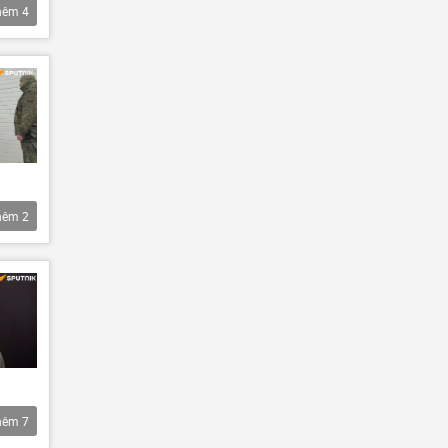
hêm
4
hêm
2
hêm
7