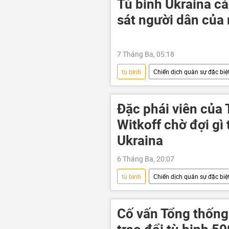
Tù binh Ukraina c
sát người dân của
7 Tháng Ba, 05:18
tù binh
Chiến dịch quân sự đặc biệt
Cuộc khủng hoảng ở Ukraina
Thế giới
xung đột quân sự
Đặc phái viên của
Witkoff chờ đợi gì
Ukraina
6 Tháng Ba, 20:07
tù binh
Chiến dịch quân sự đặc biệt
xung đột quân sự
Hoa Kỳ
thông tin
Nga
Cố vấn Tổng thống