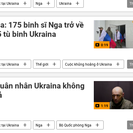
 tại Ukraina
Nga
Ukraina
T
g hoảng ở Ukraina
xung đột quân sự
Video
: 175 binh sĩ Nga trở về
 tù binh Ukraina
0:19
 tại Ukraina
Thế giới
Cuộc khủng hoảng ở Ukraina
T
 quân nhân Ukraina không
ả
1:19
 tại Ukraina
Nga
Bộ Quốc phòng Nga
T