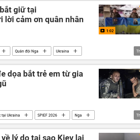
bắt giữ tại
i lời cảm ơn quân nhân
1:02
Quân đội Nga
Ukraina
T
Quân đội Ukraina
Thế giới
DNR
erson vào Nga
Donbass
Bộ Quốc phòng Nga
e dọa bắt trẻ em từ gia
gũ
 tại Ukraina
SPIEF 2026
Nga
T
Thế giới
xung đột quân sự
xung đột
Ukraina
Quân đội Ukraina
Trẻ em
về lý do tại sao Kiev lại