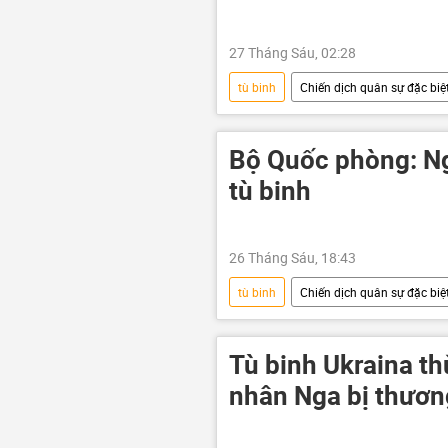
27 Tháng Sáu, 02:28
tù binh
Chiến dịch quân sự đặc biệt
Quân đội Ukraina
Ukraina
xung đột
Nga
UAV
Bộ Quốc phòng: Ng
tù binh
26 Tháng Sáu, 18:43
tù binh
Chiến dịch quân sự đặc biệt
Bộ Quốc phòng Nga
Cuộc kh
xung đột quân sự
Thế giới
Tù binh Ukraina th
nhân Nga bị thươn