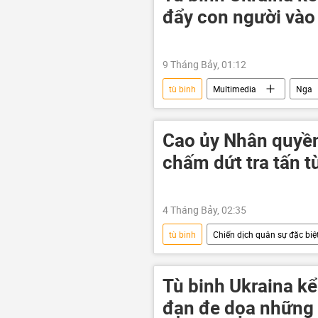
đẩy con người vào
9 Tháng Bảy, 01:12
tù binh
Multimedia
Nga
xung đột quân sự
Thế giới
Cao ủy Nhân quyền
chấm dứt tra tấn t
4 Tháng Bảy, 02:35
tù binh
Chiến dịch quân sự đặc biệt
Cuộc khủng hoảng ở Ukraina
xung đột
Chính trị
Tù binh Ukraina kể
đạn đe dọa những