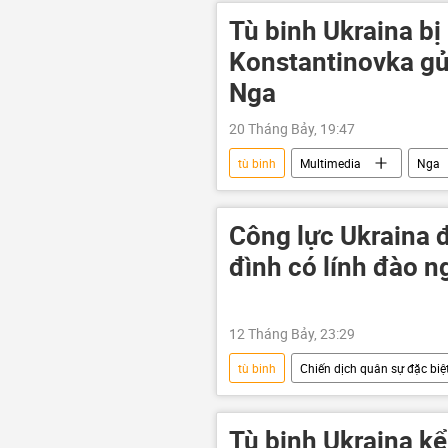
Tù binh Ukraina bị 
Konstantinovka gử
Nga
20 Tháng Bảy, 19:47
tù binh
Multimedia
Nga
Cuộc khủng hoảng ở Ukraina
Sáp nhập DNR, LNR, Zaporozhye và Kh
Công lực Ukraina đ
lực lượng vũ trang
Video
đình có lính đào n
12 Tháng Bảy, 23:29
tù binh
Chiến dịch quân sự đặc biệt
Vladimir Putin
Chính trị
Cuộc khủng hoảng ở Ukraina
Tù binh Ukraina kể 