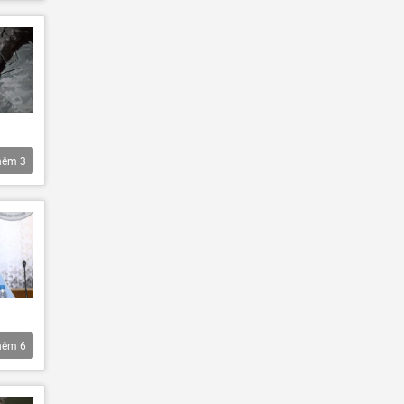
hêm
3
hêm
6