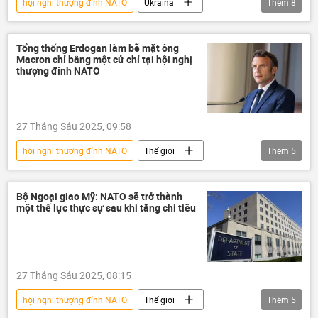
hội nghị thượng đỉnh NATO
Ukraina
Thêm
8
Vladimir Zelensky
NATO
Chiến dịch quân sự đặc biệt tại Ukraina
Tổng thống Erdogan làm bẽ mặt ông
Macron chỉ bằng một cử chỉ tại hội nghị
Nga
Cuộc khủng hoảng ở Ukraina
thượng đỉnh NATO
Kiev
thông tin
Thế giới
27 Tháng Sáu 2025, 09:58
hội nghị thượng đỉnh NATO
Thế giới
Thêm
5
Emmanuel Macron
Tayyip Erdogan
Pháp
Thổ Nhĩ Kỳ
Ukraina
Bộ Ngoại giao Mỹ: NATO sẽ trở thành
một thế lực thực sự sau khi tăng chi tiêu
27 Tháng Sáu 2025, 08:15
hội nghị thượng đỉnh NATO
Thế giới
Thêm
5