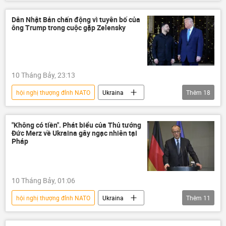
RIA Novosti
Thế giới
Brussels
Moskva
NATO
Ankara
Dân Nhật Bản chấn động vì tuyên bố của
ông Trump trong cuộc gặp Zelensky
Châu Âu
Thổ Nhĩ Kỳ
Bộ Ngoại giao Nga
10 Tháng Bảy, 23:13
hội nghị thượng đỉnh NATO
Ukraina
Thêm
18
Vladimir Zelensky
Hoa Kỳ
Donald Trump
Nhật Bản
Nga
"Không có tiền". Phát biểu của Thủ tướng
Đức Merz về Ukraina gây ngạc nhiên tại
Moskva
phương Tây
Pháp
Sergey Lavrov
Bộ Ngoại giao Nga
Kiev
Thế giới
NATO
10 Tháng Bảy, 01:06
Ankara
Thổ Nhĩ Kỳ
hội nghị thượng đỉnh NATO
Ukraina
Thêm
11
Tổ hợp tên lửa phòng không "Patriot"
Pháp
Đức
Kiev
NATO
Washington
Iran
Nhà Trắng