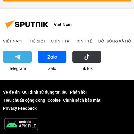
Bộ Quốc phòng Mỹ
Châu Âu
Việt Nam
VIỆT NAM
THẾ GIỚI
CHÍNH TRỊ
KINH TẾ
ĐỜI SỐNG XÃ HỘI
Telegram
Zalo
ТikТоk
Về đề án
Qui định sử dụng tư liệu
Phản hồi
Tiêu chuẩn cộng đồng
Cookie
Chính sách bảo mật
Privacy Feedback