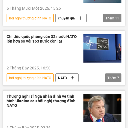
5 Tháng Mười Một 2025, 15:26
hội nghị thượng đỉnh NATO
chuyên gia
Thêm
11
Quan điểm-Ý kiến
Chính trị
Tomahawk
Donald Trump
Chi tiêu quốc phòng của 32 nước NATO
lớn hơn so với 163 nước còn lại
Hoa Kỳ
Ukraina
NATO
Cuộc khủng hoảng ở Ukraina
Châu Âu
tên lửa
2 Tháng Bảy 2025, 16:50
Chiến dịch quân sự đặc biệt tại Ukraina
hội nghị thượng đỉnh NATO
NATO
Thêm
7
Donald Trump
Châu Âu
quốc phòng
chi tiêu quân sự
Thượng nghị sĩ Nga nhận định về tình
hình Ukraina sau hội nghị thượng đỉnh
Chính trị
Thế giới
Nga
NATO
1 Tháng Bảy 2025, 02:26