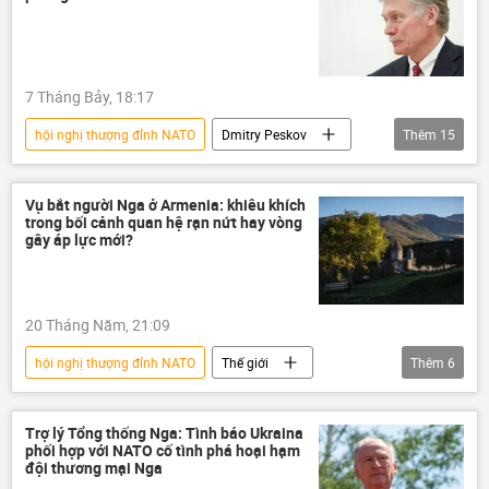
Xung đột Mỹ-Iran
7 Tháng Bảy, 18:17
hội nghị thượng đỉnh NATO
Dmitry Peskov
Thêm
15
Nga
Ukraina
NATO
Thế giới
Điện Kremlin
Vụ bắt người Nga ở Armenia: khiêu khích
trong bối cảnh quan hệ rạn nứt hay vòng
Quân đội Nga
Quân đội Ukraina
gây áp lực mới?
Vladimir Putin
DNR
LNR
Donbass
Thổ Nhĩ Kỳ
Hoa Kỳ
20 Tháng Năm, 21:09
Ankara
hội nghị thượng đỉnh NATO
Thế giới
Thêm
6
Chiến dịch quân sự đặc biệt tại Ukraina
Nga
Armenia
NATO
Quan điểm-Ý kiến
áp lực
EU
Trợ lý Tổng thống Nga: Tình báo Ukraina
phối hợp với NATO cố tình phá hoại hạm
Chính trị
đội thương mại Nga