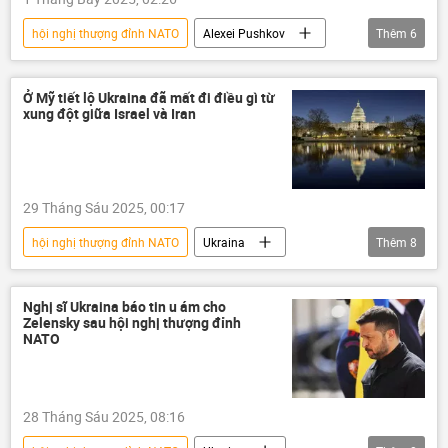
hội nghị thượng đỉnh NATO
Alexei Pushkov
Thêm
6
Nga
NATO
Thế giới
thông tin
Ukraina
phương Tây
Ở Mỹ tiết lộ Ukraina đã mất đi điều gì từ
xung đột giữa Israel và Iran
29 Tháng Sáu 2025, 00:17
hội nghị thượng đỉnh NATO
Ukraina
Thêm
8
NATO
Hoa Kỳ
Thế giới
Báo chí thế giới
Iran
Israel
Nghị sĩ Ukraina báo tin u ám cho
Zelensky sau hội nghị thượng đỉnh
Châu Âu
Nga
NATO
28 Tháng Sáu 2025, 08:16