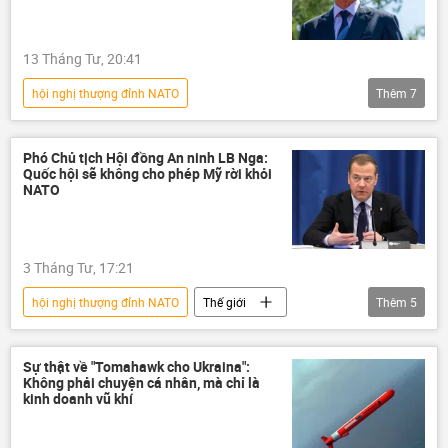
13 Tháng Tư, 20:41
hội nghị thượng đỉnh NATO
Thêm
7
Chiến dịch quân sự đặc biệt tại Ukraina
Thế giới
Nga
tình báo
Phó Chủ tịch Hội đồng An ninh LB Nga:
Quốc hội sẽ không cho phép Mỹ rời khỏi
NATO
Cuộc khủng hoảng ở Ukraina
NATO
Ukraina
3 Tháng Tư, 17:21
hội nghị thượng đỉnh NATO
Thế giới
Thêm
5
NATO
Dmitry Medvedev
Hội đồng An ninh Nga
Donald Trump
Sự thật về "Tomahawk cho Ukraina":
Không phải chuyện cá nhân, mà chỉ là
Hoa Kỳ
kinh doanh vũ khí