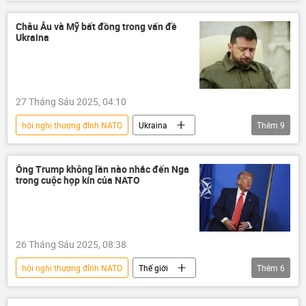
Hoa Kỳ
NATO
Donald Trump
chi tiêu
quốc phòng
Châu Âu và Mỹ bất đồng trong vấn đề
Ukraina
27 Tháng Sáu 2025, 04:10
hội nghị thượng đỉnh NATO
Ukraina
Thêm
9
Cuộc khủng hoảng ở Ukraina
Thế giới
Donald Trump
Chính trị
Nga
Ông Trump không lần nào nhắc đến Nga
trong cuộc họp kín của NATO
Châu Âu
Hoa Kỳ
Vladimir Zelensky
NATO
26 Tháng Sáu 2025, 08:38
hội nghị thượng đỉnh NATO
Thế giới
Thêm
6
NATO
Hoa Kỳ
Donald Trump