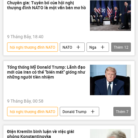
Ankara
Châu Âu
Chuyên gia: Tuyên bố của hội nghị
thượng đỉnh NATO là một văn bản mơ hồ
Vladimir Zelensky
Thế giới
Thổ Nhĩ Kỳ
Nga
Chiến dịch quân sự đặc biệt tại Ukraina
9 Tháng Bảy, 18:40
Cuộc khủng hoảng ở Ukraina
hội nghị thượng đỉnh NATO
NATO
Nga
Thêm
12
Vladimir Putin
Thế giới
phương Tây
Trung Quốc
Tổng thống Mỹ Donald Trump: Lãnh đạo
mới của Iran có thể "biến mất" giống như
Châu Âu
GDP
Donald Trump
những người tiền nhiệm
Hoa Kỳ
MIA Rossiya Segodnya
Ankara
Thổ Nhĩ Kỳ
9 Tháng Bảy, 00:58
Quan điểm-Ý kiến
hội nghị thượng đỉnh NATO
Donald Trump
Thêm
7
Hoa Kỳ
NATO
Thế giới
Ankara
Thổ Nhĩ Kỳ
Iran
Điện Kremlin bình luận về việc giải
phóng Konstantinovka