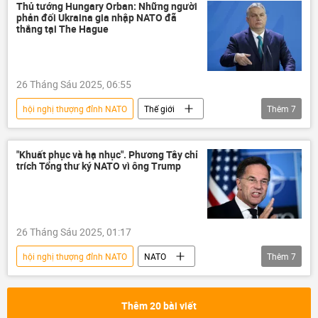
Nga
Ukraina
Vladimir Zelensky
Thủ tướng Hungary Orban: Những người
phản đối Ukraina gia nhập NATO đã
thắng tại The Hague
26 Tháng Sáu 2025, 06:55
hội nghị thượng đỉnh NATO
Thế giới
Thêm
7
Viktor Orban
NATO
Ukraina
Tayyip Erdogan
Donald Trump
"Khuất phục và hạ nhục". Phương Tây chỉ
trích Tổng thư ký NATO vì ông Trump
Hungary
Châu Âu
26 Tháng Sáu 2025, 01:17
hội nghị thượng đỉnh NATO
NATO
Thêm
7
Mark Rutte
Donald Trump
thông tin
Thế giới
phương Tây
Thêm 20 bài viết