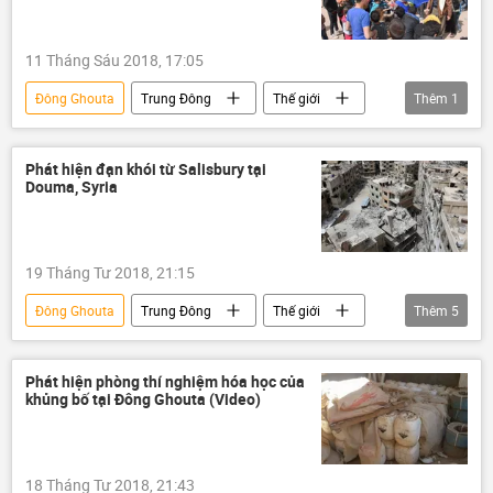
11 Tháng Sáu 2018, 17:05
Đông Ghouta
Trung Đông
Thế giới
Thêm
1
Syria
Phát hiện đạn khói từ Salisbury tại
Douma, Syria
19 Tháng Tư 2018, 21:15
Đông Ghouta
Trung Đông
Thế giới
Thêm
5
Syria
Đức
Salisbury
Douma
Maria Zakharova
Phát hiện phòng thí nghiệm hóa học của
khủng bố tại Đông Ghouta (Video)
18 Tháng Tư 2018, 21:43