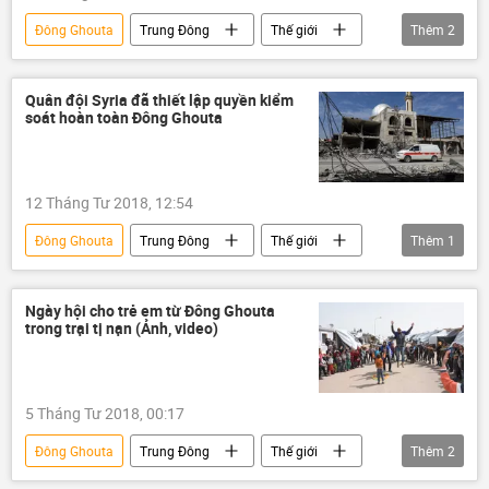
Đông Ghouta
Trung Đông
Thế giới
Thêm
2
Syria
Ả Rập Saudi
Quân đội Syria đã thiết lập quyền kiểm
soát hoàn toàn Đông Ghouta
12 Tháng Tư 2018, 12:54
Đông Ghouta
Trung Đông
Thế giới
Thêm
1
Syria
Ngày hội cho trẻ em từ Đông Ghouta
trong trại tị nạn (Ảnh, video)
5 Tháng Tư 2018, 00:17
Đông Ghouta
Trung Đông
Thế giới
Thêm
2
Quan điểm-Ý kiến
Syria