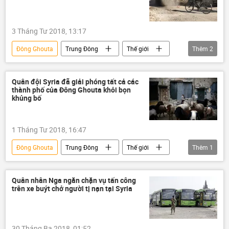
3 Tháng Tư 2018, 13:17
Đông Ghouta
Trung Đông
Thế giới
Thêm
2
Quan điểm-Ý kiến
Syria
Quân đội Syria đã giải phóng tất cả các
thành phố của Đông Ghouta khỏi bọn
khủng bố
1 Tháng Tư 2018, 16:47
Đông Ghouta
Trung Đông
Thế giới
Thêm
1
Syria
Quân nhân Nga ngăn chặn vụ tấn công
trên xe buýt chở người tị nạn tại Syria
30 Tháng Ba 2018, 01:52