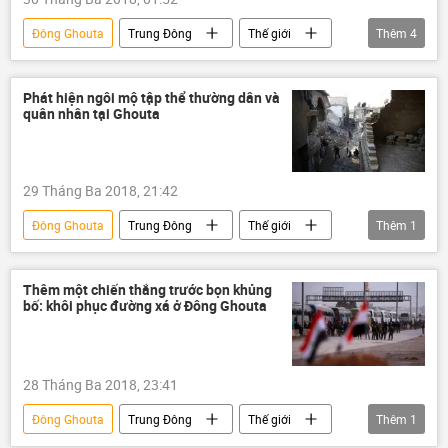
Đông Ghouta
Trung Đông
Thế giới
Thêm
4
Syria
Liên bang Nga
Sergei Shoigu
Staffan de Mistura
Phát hiện ngôi mộ tập thể thường dân và
quân nhân tại Ghouta
29 Tháng Ba 2018, 21:42
Đông Ghouta
Trung Đông
Thế giới
Thêm
1
Syria
Thêm một chiến thắng trước bọn khủng
bố: khôi phục đường xá ở Đông Ghouta
28 Tháng Ba 2018, 23:41
Đông Ghouta
Trung Đông
Thế giới
Thêm
1