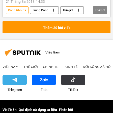
21 Tháng Ba 2018, 14:33
Đông Ghouta
Trung Đông
Thế giới
Thêm
2
Syria
Liên bang Nga
Thêm 20 bài viết
Việt Nam
VIỆT NAM
THẾ GIỚI
CHÍNH TRỊ
KINH TẾ
ĐỜI SỐNG XÃ HỘI
Telegram
Zalo
ТikТоk
Về đề án
Qui định sử dụng tư liệu
Phản hồi