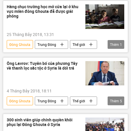
Iran
Thổ Nhĩ Kỳ
Syria
Hàng chục trường học mở cửa lại ở khu
vực miền đông Ghouta đã được giải
Idlib
Damascus
Vladimir Putin
phóng
Hassan Rouhani
Tayyip Erdogan
Mevlut Cavusoglu
Bashar al-Assad
25 Tháng Bảy 2018, 13:31
Liên Hợp Quốc
Jabhat al-Nusra
Đông Ghouta
Trung Đông
Thế giới
Thêm
1
Syria
Ông Lavrov: Tuyên bố của phương Tây
về thanh lọc sắc tộc ở Syria là dối trá
4 Tháng Bảy 2018, 18:11
Đông Ghouta
Trung Đông
Thế giới
Thêm
5
Liên bang Nga
Syria
Aleppo
phương Tây
Sergey Lavrov
300 sinh viên giúp chính quyền khôi
phục lại Đông Ghouta ở Syria