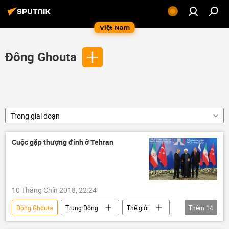
Việt Nam
Đông Ghouta
Trong giai đoạn
Cuộc gặp thượng đỉnh ở Tehran
10 Tháng Chín 2018, 22:24
Đông Ghouta
Trung Đông
Thế giới
Thêm
14
Quan điểm-Ý kiến
Liên bang Nga