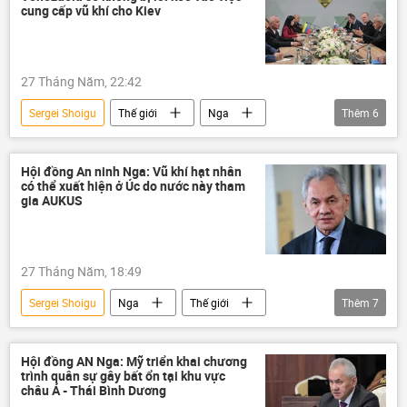
Hoa Kỳ
thương mại
Ukraina
cung cấp vũ khí cho Kiev
Cuộc khủng hoảng ở Ukraina
khủng hoảng
xung đột quân sự
27 Tháng Năm, 22:42
xung đột
chiến tranh
hòa bình
Sergei Shoigu
Thế giới
Nga
Thêm
6
phương Tây
Thế giới
Venezuela
Hoa Kỳ
Nicolas Maduro
Hội đồng An ninh Nga
Hội đồng An ninh Nga: Vũ khí hạt nhân
có thể xuất hiện ở Úc do nước này tham
an ninh quốc phòng
Kiev
gia AUKUS
27 Tháng Năm, 18:49
Sergei Shoigu
Nga
Thế giới
Thêm
7
AUKUS
Thái Bình Dương
Á-Thái Bình Dương
Châu Á
Hội đồng AN Nga: Mỹ triển khai chương
trình quân sự gây bất ổn tại khu vực
Nhật Bản
Hàn Quốc
ASEAN
châu Á - Thái Bình Dương