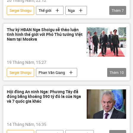
20 Tháng Năm, 22:12
Sergei Shoigu
Thế giới
Nga
Thêm
7
Hội đồng An ninh Nga
bình luận
Armenia
Chính trị
EU
Thư ký HĐAN Nga Shoigu sẽ thảo luận
tình hình thế giới với Phó Thủ tướng Việt
NATO
quan hệ quốc tế
Nam tại Moskva
19 Tháng Năm, 15:27
Sergei Shoigu
Phan Văn Giang
Thêm
10
Chính trị
Thế giới
Nga
Hợp tác Nga-Việt
Việt Nam
Hội đồng An ninh Nga: Phương Tây đã
đóng băng khoảng 590 tỷ đô la của Nga
Châu Á
Thái Bình Dương
và 7 quốc gia khác
Bộ Quốc phòng Việt Nam
Hội đồng An ninh Nga
xung đột
14 Tháng Năm, 16:35
Trung Đông