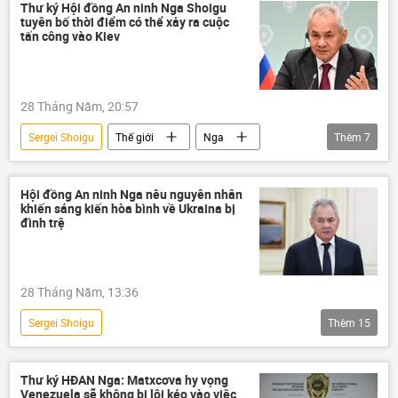
Armenia
phương Tây
Nhật Bản
Thư ký Hội đồng An ninh Nga Shoigu
tuyên bố thời điểm có thể xảy ra cuộc
Kiev
Trung Đông
tấn công vào Kiev
Bộ Ngoại giao Nga
Châu Á
Á-Thái Bình Dương
NATO
28 Tháng Năm, 20:57
Hoa Kỳ
Vùng vịnh Ba Tư
Sergei Shoigu
Thế giới
Nga
Thêm
7
Thế giới
Kiev
Bộ Quốc phòng Nga
Bộ Ngoại giao Nga
Hội đồng An ninh Nga nêu nguyên nhân
khiến sáng kiến hòa bình về Ukraina bị
Chiến dịch quân sự đặc biệt tại Ukraina
đình trệ
Lugansk
khủng bố
Ukraina
Cuộc khủng hoảng ở Ukraina
28 Tháng Năm, 13:36
Sergei Shoigu
Thêm
15
Chiến dịch quân sự đặc biệt tại Ukraina
Nga
GDP
ngân sách
Thư ký HĐAN Nga: Matxcơva hy vọng
Venezuela sẽ không bị lôi kéo vào việc