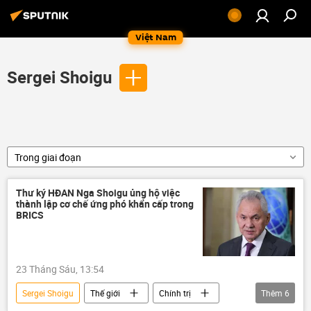
Việt Nam
Sergei Shoigu
Trong giai đoạn
Thư ký HĐAN Nga Shoigu ủng hộ việc
thành lập cơ chế ứng phó khẩn cấp trong
BRICS
23 Tháng Sáu, 13:54
Sergei Shoigu
Thế giới
Chính trị
Thêm
6