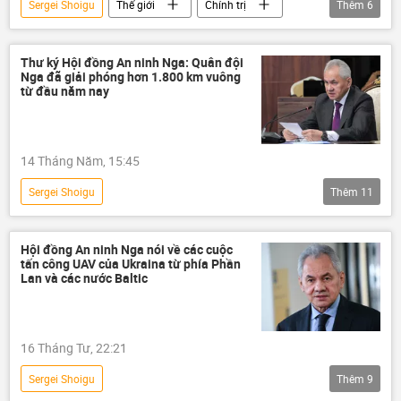
Sergei Shoigu
Thế giới
Chính trị
Thêm
6
Joe Biden
Nga
phương Tây
Taliban
Tổ chức hợp tác Thượng Hải (SCO)
Thư ký Hội đồng An ninh Nga: Quân đội
Nga đã giải phóng hơn 1.800 km vuông
Afghanistan
từ đầu năm nay
14 Tháng Năm, 15:45
Sergei Shoigu
Thêm
11
Chiến dịch quân sự đặc biệt tại Ukraina
Quân đội Nga
Thế giới
Hội đồng An ninh Nga nói về các cuộc
tấn công UAV của Ukraina từ phía Phần
Vladimir Putin
Ukraina
Lan và các nước Baltic
Cuộc khủng hoảng ở Ukraina
Quân đội Ukraina
Hội đồng An ninh Nga
16 Tháng Tư, 22:21
DNR
LNR
Donbass
Sergei Shoigu
Thêm
9