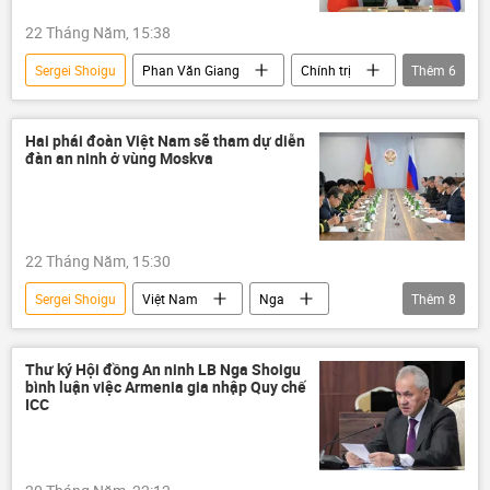
cuộc tập trận
22 Tháng Năm, 15:38
Sergei Shoigu
Phan Văn Giang
Chính trị
Thêm
6
Thế giới
Nga
Hợp tác Nga-Việt
Việt Nam
Bộ Quốc phòng Việt Nam
Hai phái đoàn Việt Nam sẽ tham dự diễn
đàn an ninh ở vùng Moskva
quan hệ chiến lược
22 Tháng Năm, 15:30
Sergei Shoigu
Việt Nam
Nga
Thêm
8
Hợp tác Nga-Việt
Thế giới
Chính trị
Phan Văn Giang
an ninh
Thư ký Hội đồng An ninh LB Nga Shoigu
bình luận việc Armenia gia nhập Quy chế
Bộ Công an Việt Nam
ICC
Bộ Quốc phòng Việt Nam
Hội đồng An ninh Nga