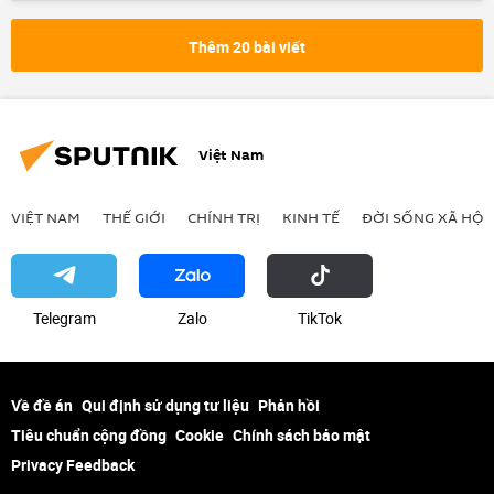
Vladimir Putin
Thế giới
Chính trị
Phạm Minh Chính
Hợp tác Nga-Việt
Thêm 20 bài viết
Valentina Matviyenko
Vyacheslav Volodin
Kinh tế
đàm phán
Mikhail Mishustin
Việt Nam
VIỆT NAM
THẾ GIỚI
CHÍNH TRỊ
KINH TẾ
ĐỜI SỐNG XÃ HỘI
Telegram
Zalo
ТikТоk
Về đề án
Qui định sử dụng tư liệu
Phản hồi
Tiêu chuẩn cộng đồng
Cookie
Chính sách bảo mật
Privacy Feedback