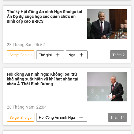
Chính sách
quan hệ quốc tế
BRICS
Trung Quốc
hợp tác
Thư ký Hội đồng An ninh Nga Shoigu tới
Ấn Độ dự cuộc họp các quan chức an
New Delhi
ninh cấp cao BRICS
23 Tháng Sáu, 06:52
Sergei Shoigu
Thế giới
Nga
Thêm
2
BRICS
Ấn Độ
Hội đồng An ninh Nga: Không loại trừ
khả năng xuất hiện vũ khí hạt nhân tại
châu Á-Thái Bình Dương
28 Tháng Năm, 22:04
Sergei Shoigu
Hội đồng An ninh Nga
Thêm
14
Nga
Donbass
Ukraina