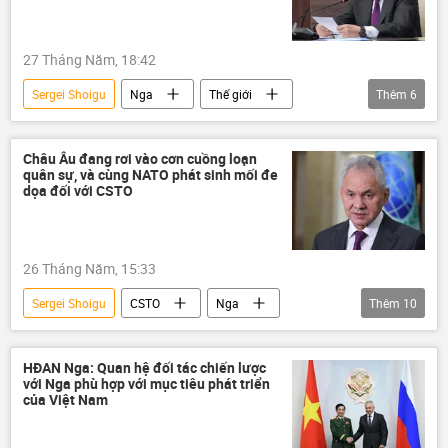
27 Tháng Năm, 18:42
Sergei Shoigu
Nga
Thế giới
Thêm
6
Thái Bình Dương
Châu Á
Đông Nam Á
tên lửa
Châu Âu đang rơi vào cơn cuồng loạn
quân sự, và cùng NATO phát sinh mối đe
Hội đồng An ninh Nga
ASEAN
dọa đối với CSTO
26 Tháng Năm, 15:33
Sergei Shoigu
CSTO
Nga
Thêm
10
NATO
Châu Âu
phương Tây
Chính sách
GDP
Quân sự
HĐAN Nga: Quan hệ đối tác chiến lược
với Nga phù hợp với mục tiêu phát triển
tên lửa Sarmat
Armenia
của Việt Nam
lĩnh vực hạt nhân
vũ khí hạt nhân