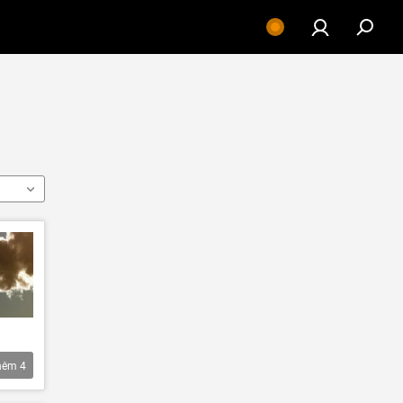
hêm
4