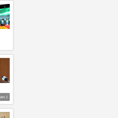
hêm
2