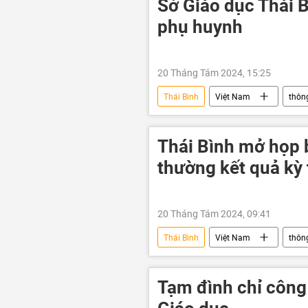
Sở Giáo dục Thái B
phụ huynh
20 Tháng Tám 2024, 15:25
Thái Bình
Việt Nam
thông
điểm thi
kỳ thi THPT
Thái Bình mở họp b
thường kết quả kỳ 
20 Tháng Tám 2024, 09:41
Thái Bình
Việt Nam
thông
Bộ Giáo dục và Đào Tạo
điểm
Tạm đình chỉ công