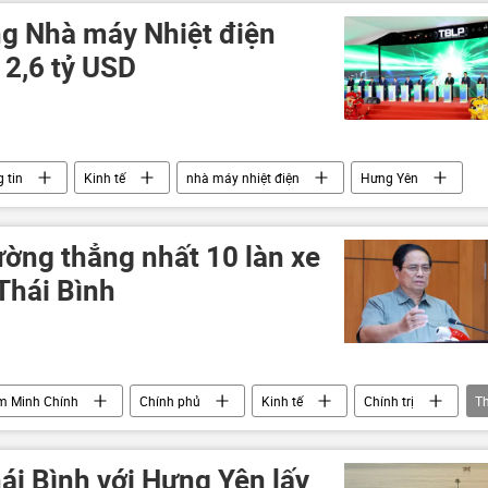
g Nhà máy Nhiệt điện
 2,6 tỷ USD
 tin
Kinh tế
nhà máy nhiệt điện
Hưng Yên
ờng thẳng nhất 10 làn xe
Thái Bình
m Minh Chính
Chính phủ
Kinh tế
Chính trị
T
ái Bình với Hưng Yên lấy