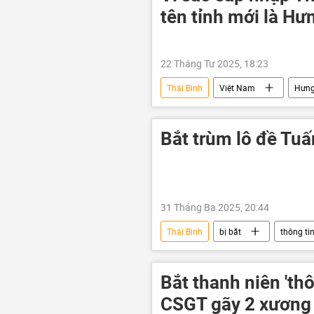
tên tỉnh mới là Hư
22 Tháng Tư 2025, 18:23
Thái Bình
Việt Nam
Hưng
hành chính
Bắt trùm lô đề Tu
31 Tháng Ba 2025, 20:44
Thái Bình
bị bắt
thông ti
Bộ Công an Việt Nam
tội ph
Bắt thanh niên 'thô
CSGT gãy 2 xương 