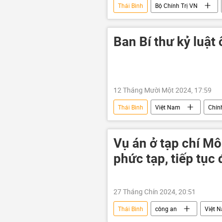
Thái Bình
Bộ Chính Trị VN
Ban Bí thư kỷ luật
12 Tháng Mười Một 2024, 17:59
Thái Bình
Việt Nam
Chính
Vụ án ở tạp chí Môi
phức tạp, tiếp tục
27 Tháng Chín 2024, 20:51
Thái Bình
công an
Việt 