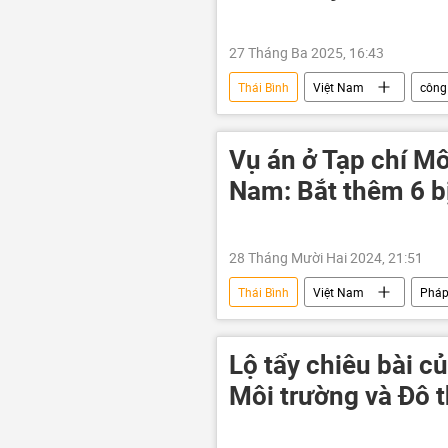
27 Tháng Ba 2025, 16:43
Thái Bình
Việt Nam
công
Pháp luật
bị bắt
Vụ án ở Tạp chí Mô
Nam: Bắt thêm 6 b
28 Tháng Mười Hai 2024, 21:51
Thái Bình
Việt Nam
Pháp
Lộ tẩy chiêu bài c
Môi trường và Đô 