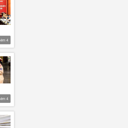
hêm
4
hêm
4