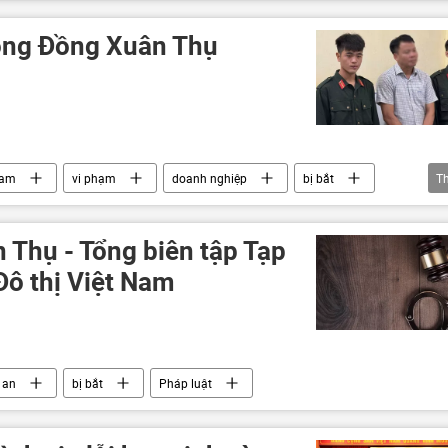
 ông Đồng Xuân Thụ
Nam
vi phạm
doanh nghiệp
bị bắt
T
cướp tài sản
Pháp luật
 Thụ - Tổng biên tập Tạp
Đô thị Việt Nam
 an
bị bắt
Pháp luật