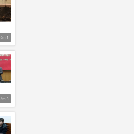
hêm
1
hêm
3