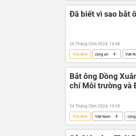
Đã biết vì sao bắt
26 Tháng Chín 2024, 14:48
Thái Bình
công an
Việt 
Bộ Công an Việt Nam
tài sản
Bắt ông Đồng Xuân
chí Môi trường và 
24 Tháng Chín 2024, 19:58
Thái Bình
Việt Nam
công