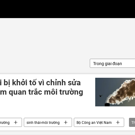
Trong giai đoạn
 bị khởi tố vì chỉnh sửa
ạm quan trắc môi trường
trường
sinh thái-môi trường
Bộ Công an Việt Nam
T
Quảng Ninh
Hải Phòng