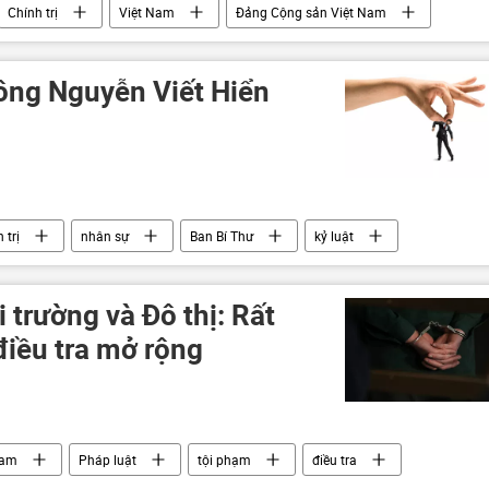
Chính trị
Việt Nam
Đảng Cộng sản Việt Nam
 ông Nguyễn Viết Hiển
 trị
nhân sự
Ban Bí Thư
kỷ luật
 trường và Đô thị: Rất
 điều tra mở rộng
Nam
Pháp luật
tội phạm
điều tra