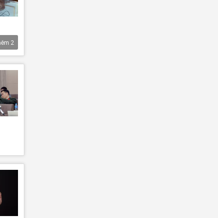
hêm
2