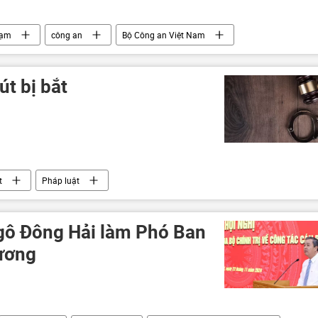
hạm
công an
Bộ Công an Việt Nam
t bị bắt
t
Pháp luật
Ngô Đông Hải làm Phó Ban
ương