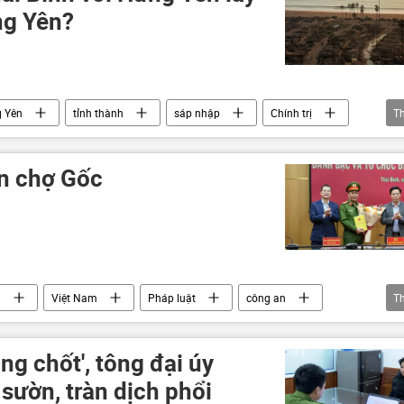
ng Yên?
 Yên
tỉnh thành
sáp nhập
Chính trị
T
ấn chợ Gốc
n
Việt Nam
Pháp luật
công an
T
ạm
cảnh sát
ng chốt', tông đại úy
sườn, tràn dịch phổi