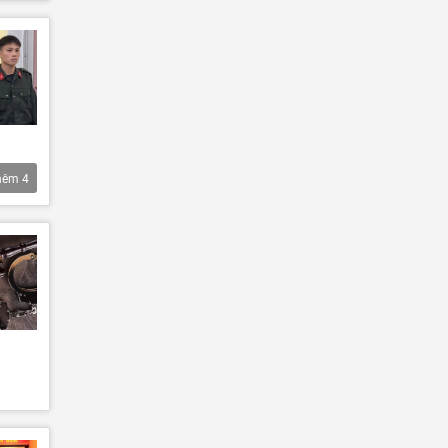
hêm
4