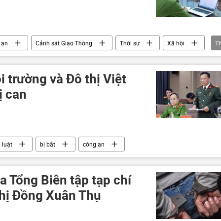
 an
Cảnh sát Giao Thông
Thời sự
Xã hội
T
i trường và Đô thị Việt
ị can
 luật
bị bắt
công an
ủa Tổng Biên tập tạp chí
thị Đồng Xuân Thụ