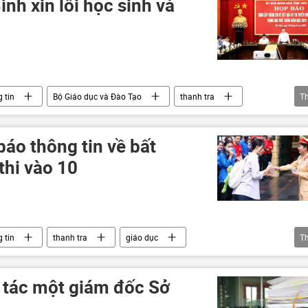
ình xin lỗi học sinh và
 tin
Bộ Giáo dục và Đào Tạo
thanh tra
T
đề thi
thi cử
áo thông tin về bất
thi vào 10
 tin
thanh tra
giáo dục
T
 thi
kỳ thi THPT
Xã hội
 tác một giám đốc Sở