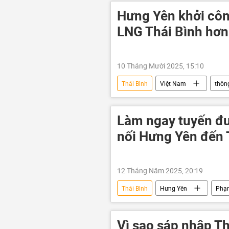
Hưng Yên khởi côn
LNG Thái Bình hơn
10 Tháng Mười 2025, 15:10
Thái Bình
Việt Nam
thông
Làm ngay tuyến đư
nối Hưng Yên đến 
12 Tháng Năm 2025, 20:19
Thái Bình
Hưng Yên
Phạ
thông tin
Việt Nam
Vì sao sáp nhập Th