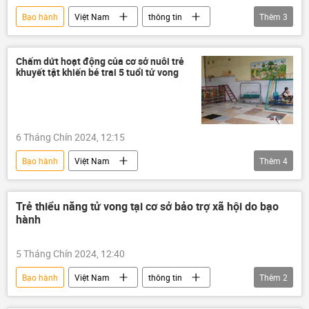
Bạo hành
Việt Nam
thông tin
Thêm
3
luật hình sự
Trẻ em
Pháp luật
Chấm dứt hoạt động của cơ sở nuôi trẻ
khuyết tật khiến bé trai 5 tuổi tử vong
6 Tháng Chín 2024, 12:15
Bạo hành
Việt Nam
Thêm
4
Bộ Công an Việt Nam
thông tin
Trẻ em
tử vong
Trẻ thiểu năng tử vong tại cơ sở bảo trợ xã hội do bạo
hành
5 Tháng Chín 2024, 12:40
Bạo hành
Việt Nam
thông tin
Thêm
2
công an
Trẻ em