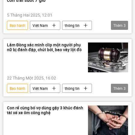
5 Tháng Hai 2025, 12:01
Bạo hành
Việt Nam
thông tin
Thêm
3
công an
Bộ Công an Việt Nam
Trẻ em
Lâm Đồng xác minh clip một người phụ
nữ bị đánh đập, chửi bới, bao vây lột đồ
22 Tháng Một 2025, 16:02
Bạo hành
Việt Nam
thông tin
Thêm
3
Pháp luật
mạng xã hội
hành hung
Con rể cùng bố vợ dùng gậy 3 khúc đánh
tài xế xe ôm công nghệ