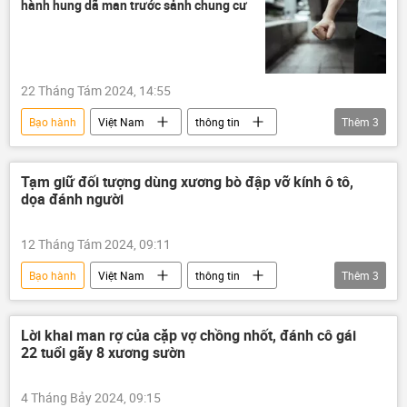
hành hung dã man trước sảnh chung cư
22 Tháng Tám 2024, 14:55
Bạo hành
Việt Nam
thông tin
Thêm
3
hành hung
Trẻ em
Xã hội
Tạm giữ đối tượng dùng xương bò đập vỡ kính ô tô,
dọa đánh người
12 Tháng Tám 2024, 09:11
Bạo hành
Việt Nam
thông tin
Thêm
3
công an
Bộ Công an Việt Nam
Pháp luật
Lời khai man rợ của cặp vợ chồng nhốt, đánh cô gái
22 tuổi gãy 8 xương sườn
4 Tháng Bảy 2024, 09:15