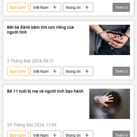
Bạo hành
Việt Nam
thông tin
Thêm
4
tội phạm
Pháp luật
Bộ Công an Việt Nam
công an TP.HCM
Bắt kẻ đánh bầm tím con riêng của
người tình
2 Tháng Bảy 2024, 09:21
Bạo hành
Việt Nam
thông tin
Thêm
3
công an
Bộ Công an Việt Nam
Trẻ em
Bé 11 tuổi bị mẹ và người tình bạo hành
28 Tháng Sáu 2024, 12:06
Bạo hành
Việt Nam
thông tin
Thêm
4