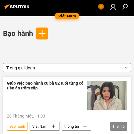
Việt Nam
Bạo hành
Trong giai đoạn
Giúp việc bạo hành cụ bà 82 tuổi từng có
tiền án trộm cắp
28 Tháng Một, 11:03
Bạo hành
Việt Nam
thông tin
Thêm
5