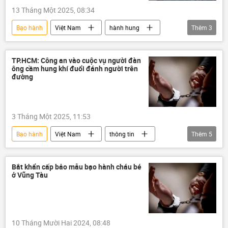
13 Tháng Một 2025, 08:34
Bạo hành
Việt Nam
hành hung
Thêm
3
bắt giữ
bị bắt
Pháp luật
TP.HCM: Công an vào cuộc vụ người đàn
ông cầm hung khí đuổi đánh người trên
đường
3 Tháng Một 2025, 11:53
Bạo hành
Việt Nam
thông tin
Thêm
5
hành hung
công an
công an TP.HCM
Bộ Công an Việt Nam
Bắt khẩn cấp bảo mẫu bạo hành cháu bé
ở Vũng Tàu
Pháp luật
10 Tháng Mười Hai 2024, 08:48