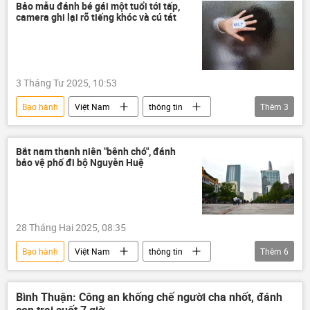
mạng xã hội
Bảo mẫu đánh bé gái một tuổi tới tấp,
camera ghi lại rõ tiếng khóc và cú tát
3 Tháng Tư 2025, 10:53
Bạo hành
Việt Nam
thông tin
Thêm
3
mạng xã hội
Pháp luật
Trẻ em
Bắt nam thanh niên "bênh chó", đánh
bảo vệ phố đi bộ Nguyễn Huệ
28 Tháng Hai 2025, 08:35
Bạo hành
Việt Nam
thông tin
Thêm
6
bảo vệ
đánh nhau
đánh người
tai nạn
Pháp luật
Xã hội
Bình Thuận: Công an khống chế người cha nhốt, đánh
con trai suốt 7 giờ