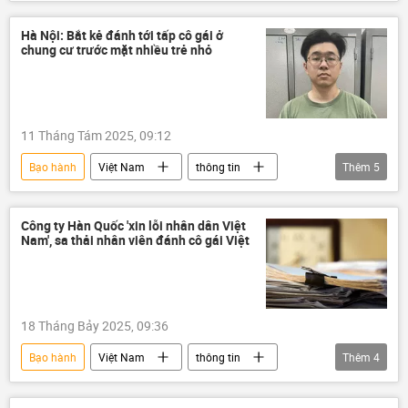
công an
Bộ Công an Việt Nam
công an Hà Nội
Pháp luật
Hà Nội: Bắt kẻ đánh tới tấp cô gái ở
chung cư trước mặt nhiều trẻ nhỏ
hành hung
11 Tháng Tám 2025, 09:12
Bạo hành
Việt Nam
thông tin
Thêm
5
hành hung
đánh người
Pháp luật
công an
công an Hà Nội
Công ty Hàn Quốc 'xin lỗi nhân dân Việt
Nam', sa thải nhân viên đánh cô gái Việt
18 Tháng Bảy 2025, 09:36
Bạo hành
Việt Nam
thông tin
Thêm
4
Hàn Quốc
bị đánh
đánh người