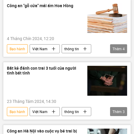
Công an "gõ cửa" mái ấm Hoa Hồng
4 Tháng Chín 2024, 12:20
Bạo hành
Việt Nam
thông tin
Thêm
4
công an
Bộ Công an Việt Nam
Trẻ em
Pháp luật
Bắt kẻ đánh con trai 3 tuổi của người
tình bất tỉnh
23 Tháng Tám 2024, 14:30
Bạo hành
Việt Nam
thông tin
Thêm
3
bắt giữ
Trẻ em
hành hung
Công an Hà Nội vào cuộc vụ bé trai bị