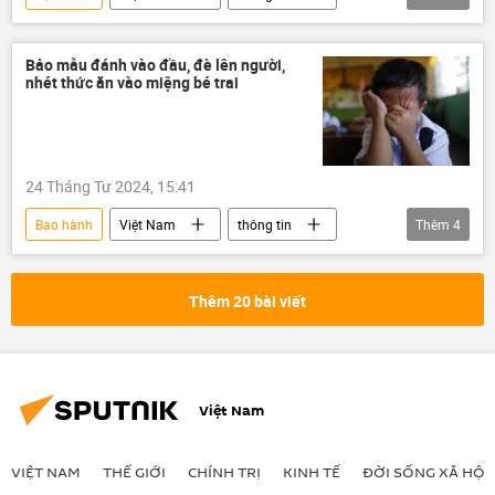
Trẻ em
công an
Bộ Công an Việt Nam
Xã hội
Bảo mẫu đánh vào đầu, đè lên người,
nhét thức ăn vào miệng bé trai
24 Tháng Tư 2024, 15:41
Bạo hành
Việt Nam
thông tin
Thêm
4
giáo dục
Trẻ em
cô giáo
cô giáo đánh học sinh
Thêm 20 bài viết
Việt Nam
VIỆT NAM
THẾ GIỚI
CHÍNH TRỊ
KINH TẾ
ĐỜI SỐNG XÃ HỘI