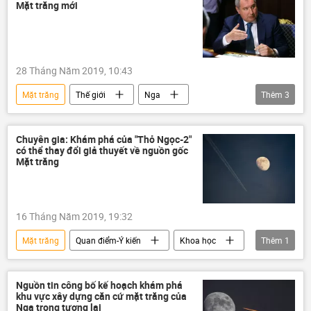
Mặt trăng mới
28 Tháng Năm 2019, 10:43
Mặt trăng
Thế giới
Nga
Thêm
3
Dmitry Rogozin
vũ trụ
Roscosmos
Chuyên gia: Khám phá của "Thỏ Ngọc-2"
có thể thay đổi giả thuyết về nguồn gốc
Mặt trăng
16 Tháng Năm 2019, 19:32
Mặt trăng
Quan điểm-Ý kiến
Khoa học
Thêm
1
Xã hội
Nguồn tin công bố kế hoạch khám phá
khu vực xây dựng căn cứ mặt trăng của
Nga trong tương lai