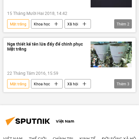
15 Tháng Mười Hai 2018, 14:42
Mặt trăng
Khoa học
Xã hội
Thêm
2
NASA
vũ trụ
Nga thiết kế tên lửa đẩy để chinh phục
Mặt trăng
22 Tháng Tám 2016, 15:59
Mặt trăng
Khoa học
Xã hội
Thêm
3
Liên bang Nga
Roskosmos
tên lửa siêu nặng
Việt Nam
VIỆT NAM
THẾ GIỚI
CHÍNH TRỊ
KINH TẾ
ĐỜI SỐNG XÃ HỘI