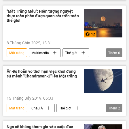
Thế giới
trăng tròn
"Mặt Trăng Máu": Hiện tượng nguyệt
thực toàn phần được quan sát trên toàn
thế giới
12
8 Tháng Chín 2025, 15:31
Mặt trăng
Multimedia
Thế giới
Thêm
6
Ảnh
Nga
Trung Quốc
Thổ Nhĩ Kỳ
Indonesia
Việt Nam
Ấn Độ hoãn vô thời hạn việc khởi động
sứ mệnh "Chandrayan-2" lên Mặt trăng
15 Tháng Bảy 2019, 06:33
Mặt trăng
Châu Á
Thế giới
Thêm
2
Ấn Độ
vũ trụ
Nga sẽ không tham gia vào cuộc đua