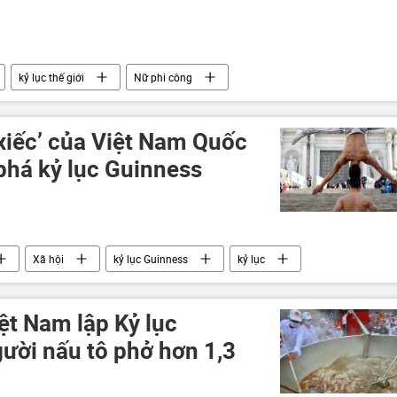
kỷ lục thế giới
Nữ phi công
xiếc’ của Việt Nam Quốc
phá kỷ lục Guinness
Xã hội
kỷ lục Guinness
kỷ lục
ệt Nam lập Kỷ lục
ười nấu tô phở hơn 1,3