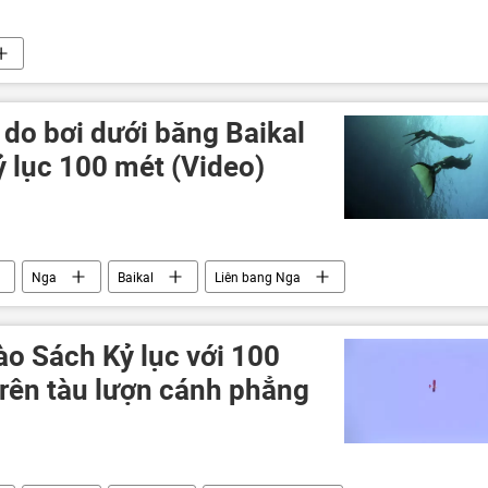
 do bơi dưới băng Baikal
 lục 100 mét (Video)
Nga
Baikal
Liên bang Nga
ào Sách Kỷ lục với 100
trên tàu lượn cánh phẳng