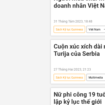
doanh nhân Việt 
31 Tháng Tám 2023, 18:48
Sách Kỷ lục Guinness
Việt Nam
Xã hội
Cuộn xúc xích dài n
Turija của Serbia
27 Tháng Hai 2023, 21:23
Sách Kỷ lục Guinness
Multimedia
Nữ phi công 19 tuổ
lập kỷ lục thế giới