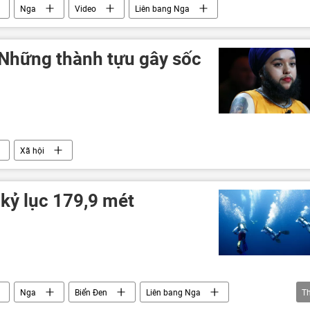
Nga
Video
Liên bang Nga
 Những thành tựu gây sốc
Xã hội
kỷ lục 179,9 mét
Nga
Biển Đen
Liên bang Nga
T