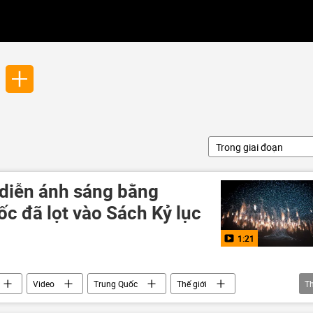
Trong giai đoạn
 diễn ánh sáng bằng
c đã lọt vào Sách Kỷ lục
1:21
Video
Trung Quốc
Thế giới
T