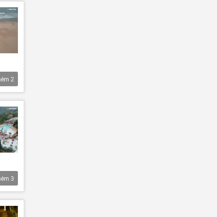
hêm
2
hêm
3