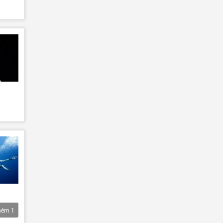
hêm
1