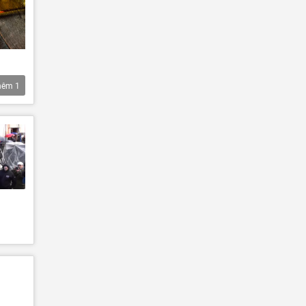
hêm
1