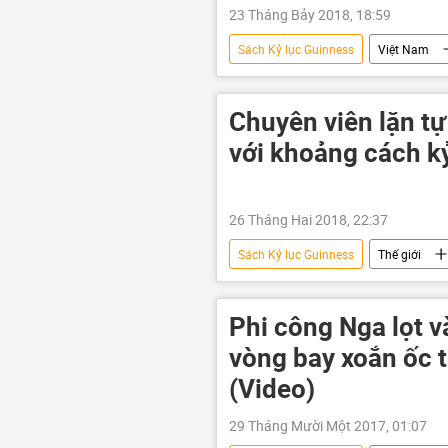
23 Tháng Bảy 2018, 18:59
Sách Kỷ lục Guinness
Việt Nam
Chuyên viên lặn tự
với khoảng cách kỷ
26 Tháng Hai 2018, 22:37
Sách Kỷ lục Guinness
Thế giới
Phi công Nga lọt v
vòng bay xoắn ốc 
(Video)
29 Tháng Mười Một 2017, 01:07