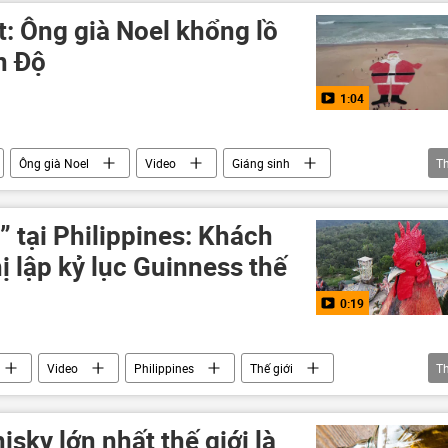
t: Ông già Noel khổng lồ
Ấn Độ
1:04
Ông già Noel
Video
Giáng sinh
T
” tại Philippines: Khách
ị lập kỷ lục Guinness thế
0:19
Video
Philippines
Thế giới
T
Du lịch
sky lớn nhất thế giới là