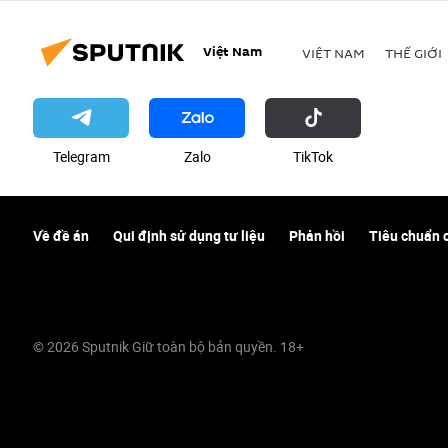
Việt Nam
VIỆT NAM
THẾ GIỚI
Telegram
Zalo
ТikТоk
Về đề án
Qui định sử dụng tư liệu
Phản hồi
Tiêu chuẩn 
© 2026 Sputnik Giữ toàn bộ bản quyền. 18+