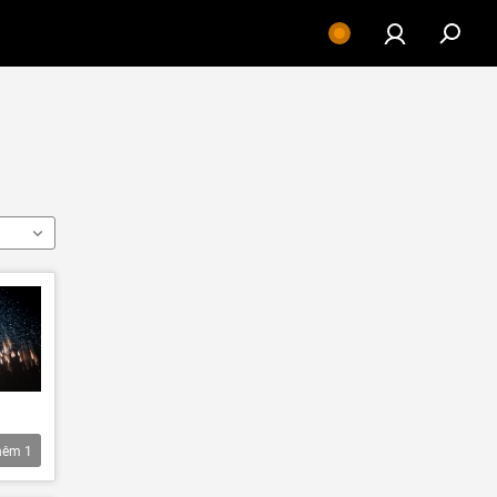
hêm
1