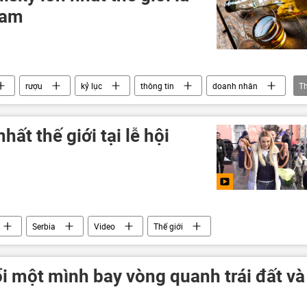
Nam
rượu
kỷ lục
thông tin
doanh nhân
T
hất thế giới tại lễ hội
Serbia
Video
Thế giới
i một mình bay vòng quanh trái đất và