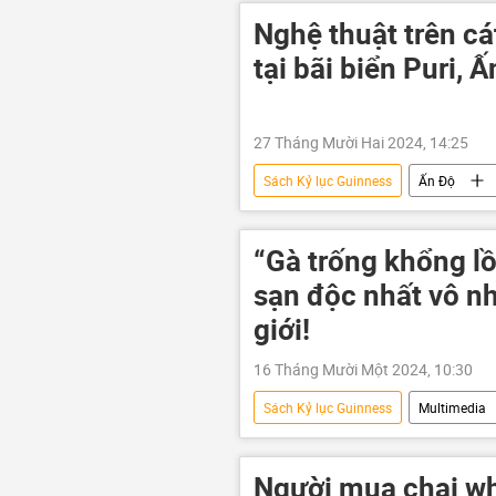
Nghệ thuật trên cá
tại bãi biển Puri, 
27 Tháng Mười Hai 2024, 14:25
Sách Kỷ lục Guinness
Ấn Độ
kỷ lục Guinness
Multimedia
“Gà trống khổng lồ
sạn độc nhất vô nh
giới!
16 Tháng Mười Một 2024, 10:30
Sách Kỷ lục Guinness
Multimedia
Guinness
khách sạn
Người mua chai whi