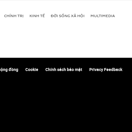
CHÍNH TRỊ
KINH TẾ
ĐỜI SỐNG XÃ HỘI
MULTIMEDIA
cộng đồng
Cookie
Chính sách bảo mật
Privacy Feedback