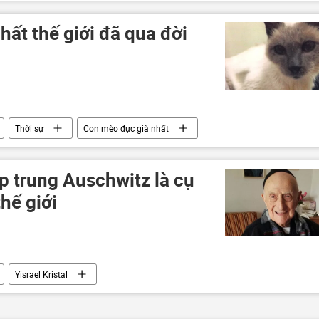
hất thế giới đã qua đời
Thời sự
Con mèo đực già nhất
ập trung Auschwitz là cụ
hế giới
Yisrael Kristal