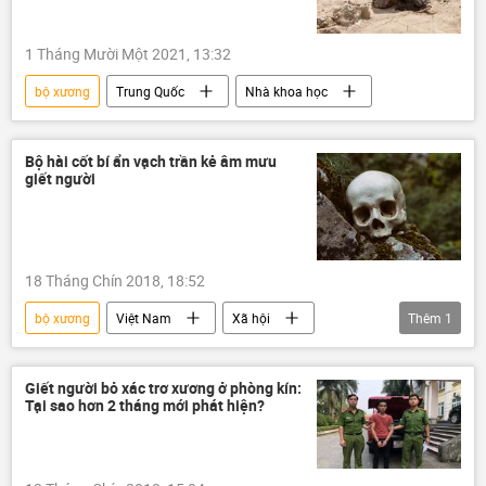
1 Tháng Mười Một 2021, 13:32
bộ xương
Trung Quốc
Nhà khoa học
Bộ hài cốt bí ẩn vạch trần kẻ âm mưu
giết người
18 Tháng Chín 2018, 18:52
bộ xương
Việt Nam
Xã hội
Thêm
1
kẻ giết người
Giết người bỏ xác trơ xương ở phòng kín:
Tại sao hơn 2 tháng mới phát hiện?