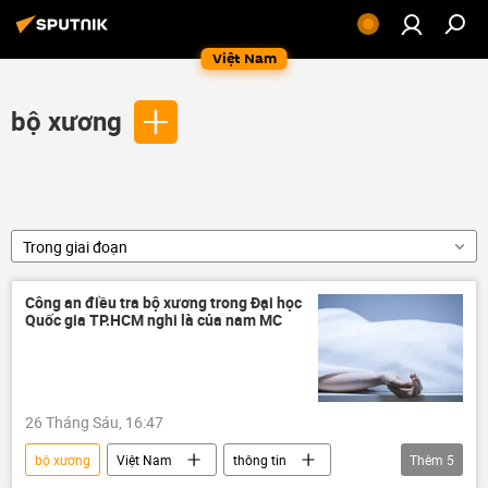
Việt Nam
bộ xương
Trong giai đoạn
Công an điều tra bộ xương trong Đại học
Quốc gia TP.HCM nghi là của nam MC
26 Tháng Sáu, 16:47
bộ xương
Việt Nam
thông tin
Thêm
5