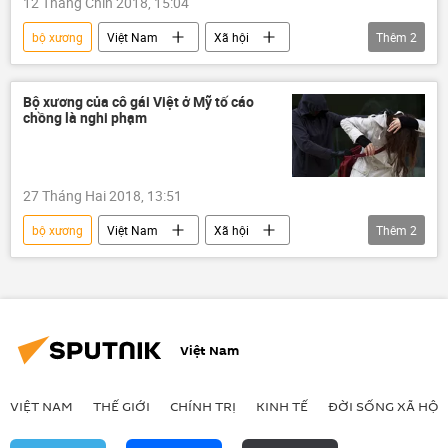
12 Tháng Chín 2018, 15:04
bộ xương
Việt Nam
Xã hội
Thêm
2
Lương Văn Dư
vụ giết người
Bộ xương của cô gái Việt ở Mỹ tố cáo
chồng là nghi phạm
27 Tháng Hai 2018, 13:51
bộ xương
Việt Nam
Xã hội
Thêm
2
Thời sự
hài cốt
Việt Nam
VIỆT NAM
THẾ GIỚI
CHÍNH TRỊ
KINH TẾ
ĐỜI SỐNG XÃ HỘI