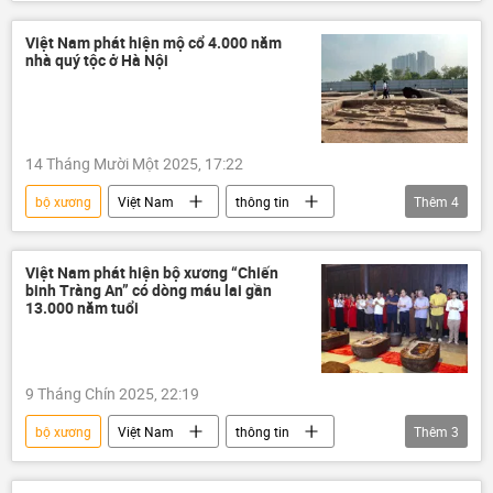
Xã hội
Pháp luật
Thành phố Hồ Chí Minh
công an
Việt Nam phát hiện mộ cổ 4.000 năm
nhà quý tộc ở Hà Nội
công an TP.HCM
14 Tháng Mười Một 2025, 17:22
bộ xương
Việt Nam
thông tin
Thêm
4
Hà Nội
lăng mộ
Xã hội
Khoa học
Việt Nam phát hiện bộ xương “Chiến
binh Tràng An” có dòng máu lai gần
13.000 năm tuổi
9 Tháng Chín 2025, 22:19
bộ xương
Việt Nam
thông tin
Thêm
3
hài cốt
Đông Nam Á
Ninh Bình