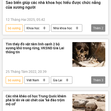
Sao biển giúp các nhà khoa học hiểu được chức năng
của xương người
12 Tháng Hai 2025, 05:42
bộ xương
Khoa học
Nhà khoa học
Thêm
2
Thế giới
xương
Tìm thấy đồ vật tâm linh cạnh 2 bộ
xương khô trong rừng, VKSND Gia Lai
thông tin
25 Tháng Tám 2022, 20:39
bộ xương
Việt Nam
Gia Lai
Thêm
3
Thời sự
Xã hội
điều tra
Các nhà khảo cổ học Trung Quốc khám
phá bí ẩn về cái chết của "kẻ đào trộm
mộ cổ"