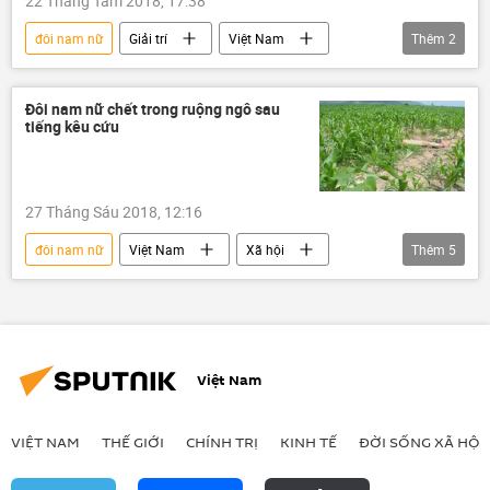
22 Tháng Tám 2018, 17:38
đôi nam nữ
Giải trí
Việt Nam
Thêm
2
Xã hội
đánh nhau
Đôi nam nữ chết trong ruộng ngô sau
tiếng kêu cứu
27 Tháng Sáu 2018, 12:16
đôi nam nữ
Việt Nam
Xã hội
Thêm
5
Thời sự
Gia Lai
đồng ngô
tử vong
thuốc sâu
Việt Nam
VIỆT NAM
THẾ GIỚI
CHÍNH TRỊ
KINH TẾ
ĐỜI SỐNG XÃ HỘI