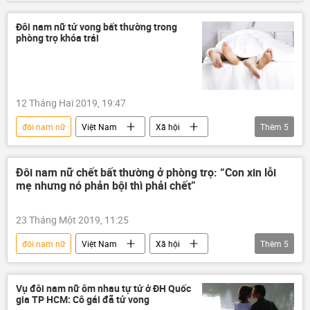
Thời sự
Hà Nội
tự tử
tử vong
cãi nhau
Đôi nam nữ tử vong bất thường trong
phòng trọ khóa trái
12 Tháng Hai 2019, 19:47
đôi nam nữ
Việt Nam
Xã hội
Thêm
5
Thời sự
Long Thành
Đồng Nai
tử vong
xác chết
Đôi nam nữ chết bất thường ở phòng trọ: “Con xin lỗi
mẹ nhưng nó phản bội thì phải chết”
23 Tháng Một 2019, 11:25
đôi nam nữ
Việt Nam
Xã hội
Thêm
5
Thời sự
An Giang
công an
cái chết
phòng trọ
Vụ đôi nam nữ ôm nhau tự tử ở ĐH Quốc
gia TP HCM: Cô gái đã tử vong