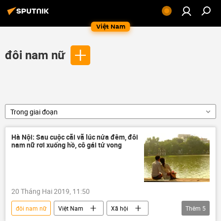
Việt Nam
đôi nam nữ
Trong giai đoạn
Hà Nội: Sau cuộc cãi vã lúc nửa đêm, đôi
nam nữ rơi xuống hồ, cô gái tử vong
20 Tháng Hai 2019, 11:50
đôi nam nữ
Việt Nam
Xã hội
Thêm
5