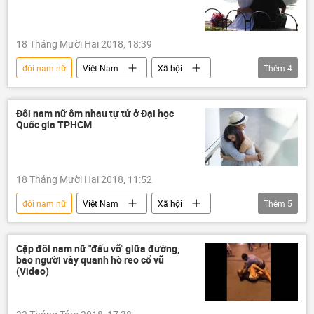
18 Tháng Mười Hai 2018, 18:39
đôi nam nữ
Việt Nam
Xã hội
Thêm
4
Thời sự
ĐH Quốc gia TP.HCM
ôm nhau
tự tử
Đôi nam nữ ôm nhau tự tử ở Đại học
Quốc gia TPHCM
18 Tháng Mười Hai 2018, 11:52
đôi nam nữ
Việt Nam
Xã hội
Thêm
5
Thời sự
Bình Dương
ĐH Quốc gia TP.HCM
ôm nhau
Cặp đôi nam nữ "đấu võ" giữa đường,
bao người vây quanh hò reo cổ vũ
tự tử
(Video)