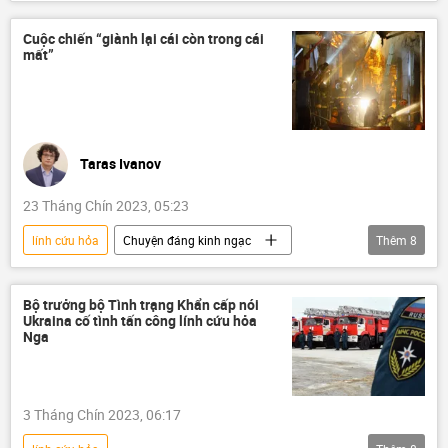
Khoa học
cứu nạn
Cuộc chiến “giành lại cái còn trong cái
mất”
Taras Ivanov
23 Tháng Chín 2023, 05:23
lính cứu hỏa
Chuyện đáng kinh ngạc
Thêm
8
Việt Nam
cháy chung cư
cháy
Chiến sĩ
công an
Tác giả
Bộ trưởng bộ Tình trạng Khẩn cấp nói
Ukraina cố tình tấn công lính cứu hỏa
Quan điểm-Ý kiến
Xã hội
Nga
3 Tháng Chín 2023, 06:17