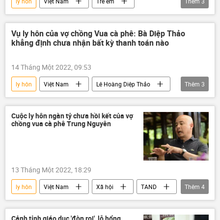
ly hôn
Việt Nam
Trẻ em
Thêm
3
Bộ Công an Việt Nam
điều tra
Bạo hành
Vụ ly hôn của vợ chồng Vua cà phê: Bà Diệp Thảo
khẳng định chưa nhận bất kỳ thanh toán nào
14 Tháng Một 2022, 09:53
ly hôn
Việt Nam
Lê Hoàng Diệp Thảo
Thêm
3
Đặng Lê Nguyên Vũ
Tập đoàn Trung Nguyên
Cuộc ly hôn ngàn tỷ chưa hồi kết của vợ
chồng vua cà phê Trung Nguyên
Tòa án Nhân dân Tối cao
13 Tháng Một 2022, 18:29
ly hôn
Việt Nam
Xã hội
TAND
Thêm
4
VKSND Tối cao
Lê Hoàng Diệp Thảo
Trung Nguyên Coffee
Đặng Lê Nguyên Vũ
Cảnh tỉnh giáo dục 'đòn roi', lỗ hổng