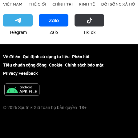
VIỆT NAM
THẾ GIỚI
CHÍNH TRỊ
KINH TẾ
ĐỜI SỐNG XÃ HỘI
Telegram
Zalo
ТikТоk
Về đề án
Qui định sử dụng tư liệu
Phản hồi
Tiêu chuẩn cộng đồng
Cookie
Chính sách bảo mật
Privacy Feedback
© 2026 Sputnik Giữ toàn bộ bản quyền. 18+