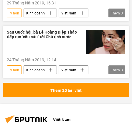
29 Tháng Năm 2019, 16:31
ly hôn
Kinh doanh
Việt Nam
Thêm
3
Lê Hoàng Diệp Thảo
Đặng Lê Nguyên Vũ
Trung Nguyên Coffee
Sau Quốc hội, bà Lê Hoàng Diệp Thảo
tiếp tục "cầu cứu" tới Chủ tịch nước
24 Tháng Năm 2019, 12:14
ly hôn
Kinh doanh
Việt Nam
Thêm
3
Đặng Lê Nguyên Vũ
Lê Hoàng Diệp Thảo
Chủ tịch nước
Thêm 20 bài viết
Việt Nam