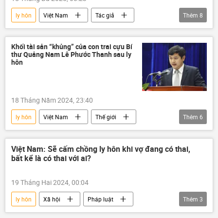
ly hôn
Việt Nam
Tác giả
Thêm
8
Quan điểm-Ý kiến
Hôn nhân
gia đình
Xã hội
Châu Á
Khối tài sản “khủng” của con trai cựu Bí
thư Quảng Nam Lê Phước Thanh sau ly
Văn hóa
sinh con
thanh niên
hôn
18 Tháng Năm 2024, 23:40
ly hôn
Việt Nam
Thế giới
Thêm
6
tài sản
Quảng Nam
Lê Phước Hoài Bảo
Đà Nẵng
Việt Nam: Sẽ cấm chồng ly hôn khi vợ đang có thai,
bất kể là có thai với ai?
Lê Phước Thanh
bất động sản
19 Tháng Hai 2024, 00:04
ly hôn
Xã hội
Pháp luật
Thêm
3
mang thai
Việt Nam
gia đình