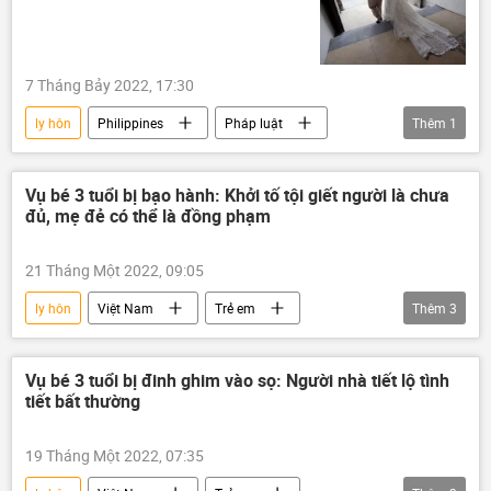
7 Tháng Bảy 2022, 17:30
ly hôn
Philippines
Pháp luật
Thêm
1
Xã hội
Vụ bé 3 tuổi bị bạo hành: Khởi tố tội giết người là chưa
đủ, mẹ đẻ có thể là đồng phạm
21 Tháng Một 2022, 09:05
ly hôn
Việt Nam
Trẻ em
Thêm
3
Bạo hành
công an Hà Nội
Pháp luật
Vụ bé 3 tuổi bị đinh ghim vào sọ: Người nhà tiết lộ tình
tiết bất thường
19 Tháng Một 2022, 07:35