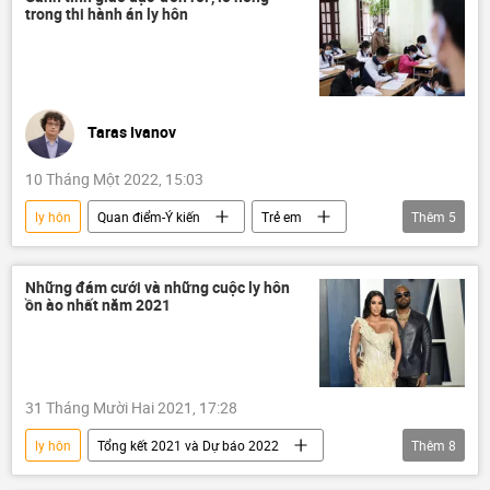
trong thi hành án ly hôn
Taras Ivanov
10 Tháng Một 2022, 15:03
ly hôn
Quan điểm-Ý kiến
Trẻ em
Thêm
5
Bạo hành
luật sư
Cục Thi hành án dân sự
Pháp luật
Những đám cưới và những cuộc ly hôn
ồn ào nhất năm 2021
Tác giả
31 Tháng Mười Hai 2021, 17:28
ly hôn
Tổng kết 2021 và Dự báo 2022
Thêm
8
Xã hội
Giải trí
Kanye West