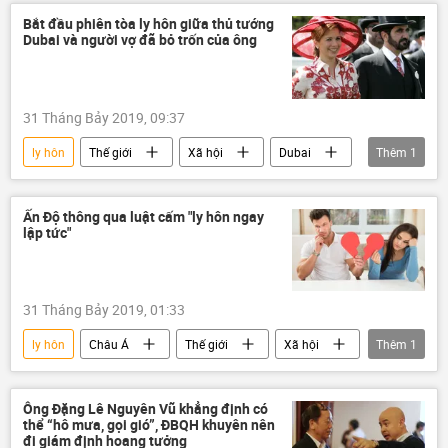
Jennifer Lopez
Kim Kardashian
Bắt đầu phiên tòa ly hôn giữa thủ tướng
Dubai và người vợ đã bỏ trốn của ông
Bill Gates
Ariana Grande
đám cưới
31 Tháng Bảy 2019, 09:37
ly hôn
Thế giới
Xã hội
Dubai
Thêm
1
bỏ trốn
Ấn Độ thông qua luật cấm "ly hôn ngay
lập tức"
31 Tháng Bảy 2019, 01:33
ly hôn
Châu Á
Thế giới
Xã hội
Thêm
1
Ấn Độ
Ông Đặng Lê Nguyên Vũ khẳng định có
thể “hô mưa, gọi gió”, ĐBQH khuyên nên
đi giám định hoang tưởng