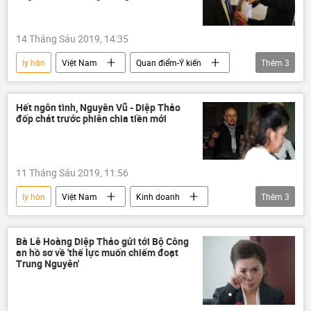
14 Tháng Sáu 2019, 14:35
ly hôn
Việt Nam
Quan điểm-Ý kiến
Thêm
3
Đặng Lê Nguyên Vũ
Lê Hoàng Diệp Thảo
Trung Nguyên Coffee
Hết ngôn tình, Nguyên Vũ - Diệp Thảo
đốp chát trước phiên chia tiền mới
11 Tháng Sáu 2019, 11:56
ly hôn
Việt Nam
Kinh doanh
Thêm
3
Lê Hoàng Diệp Thảo
Đặng Lê Nguyên Vũ
Trung Nguyên Coffee
Bà Lê Hoàng Diệp Thảo gửi tới Bộ Công
an hồ sơ về 'thế lực muốn chiếm đoạt
Trung Nguyên'