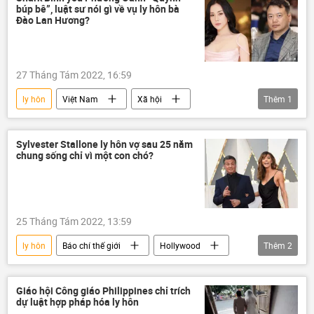
búp bê”, luật sư nói gì về vụ ly hôn bà
Đào Lan Hương?
27 Tháng Tám 2022, 16:59
ly hôn
Việt Nam
Xã hội
Thêm
1
Thời sự
vợ
Sylvester Stallone ly hôn vợ sau 25 năm
chung sống chỉ vì một con chó?
25 Tháng Tám 2022, 13:59
ly hôn
Báo chí thế giới
Hollywood
Thêm
2
Hoa Kỳ
Xã hội
Giáo hội Công giáo Philippines chỉ trích
dự luật hợp pháp hóa ly hôn