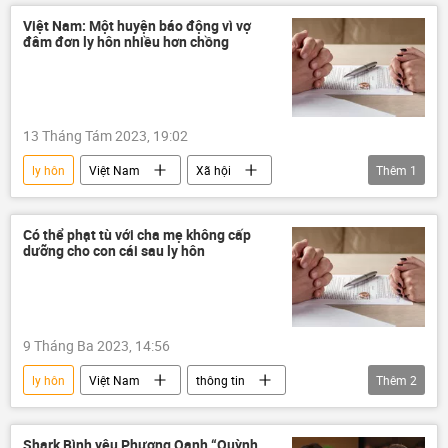
Việt Nam: Một huyện báo động vì vợ
đâm đơn ly hôn nhiều hơn chồng
13 Tháng Tám 2023, 19:02
ly hôn
Việt Nam
Xã hội
Thêm
1
gia đình
bạo lực gia đình
Có thể phạt tù với cha mẹ không cấp
dưỡng cho con cái sau ly hôn
9 Tháng Ba 2023, 14:56
ly hôn
Việt Nam
thông tin
Thêm
2
Pháp luật
Bộ Tư pháp
Shark Bình yêu Phương Oanh “Quỳnh