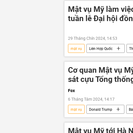
Mật vụ Mỹ làm việc
tuần lễ Đại hội đồ
29 Tháng Chín 2024, 14:53
mật vụ
Liên Hợp Quốc
Th
Cơ quan Mật vụ M
sát cựu Tổng thốn
Fox
6 Tháng Tám 2024, 14:17
mật vụ
Donald Trump
Bá
Mật vụ Mỹ tới Hà N