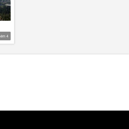
hêm
4