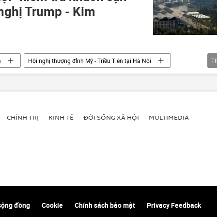
 nghị Trump - Kim
m
Hội nghị thượng đỉnh Mỹ - Triều Tiên tại Hà Nội
T
p
Kim Jong-un
Hội nghị thượng đỉnh Mỹ-Triều
CHÍNH TRỊ
KINH TẾ
ĐỜI SỐNG XÃ HỘI
MULTIMEDIA
cộng đồng
Cookie
Chính sách bảo mật
Privacy Feedback