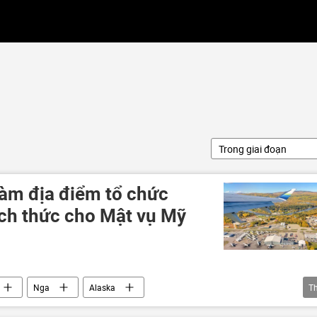
Trong giai đoạn
làm địa điểm tổ chức
ách thức cho Mật vụ Mỹ
Nga
Alaska
T
ld Trump tại Alaska
Vladimir Putin
Donald Trump