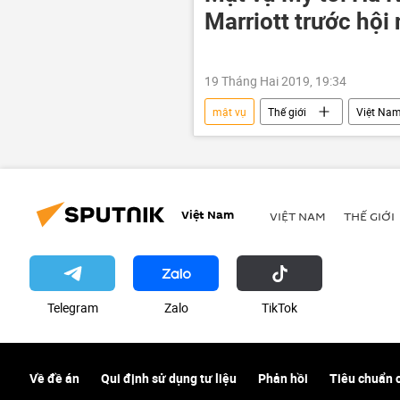
Marriott trước hội
19 Tháng Hai 2019, 19:34
mật vụ
Thế giới
Việt Na
Barack Obama
Donald Trum
Việt Nam
VIỆT NAM
THẾ GIỚI
Telegram
Zalo
ТikТоk
Về đề án
Qui định sử dụng tư liệu
Phản hồi
Tiêu chuẩn 