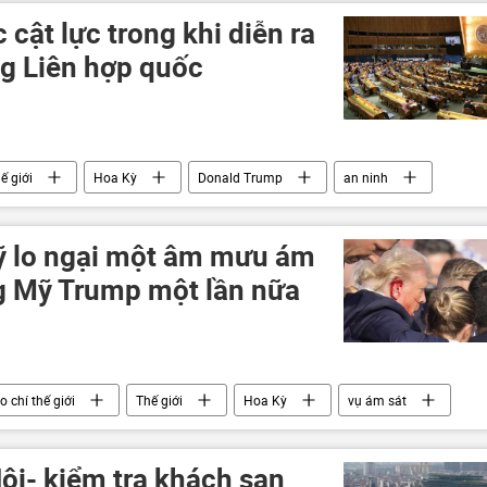
 cật lực trong khi diễn ra
ng Liên hợp quốc
ế giới
Hoa Kỳ
Donald Trump
an ninh
ỹ lo ngại một âm mưu ám
g Mỹ Trump một lần nữa
o chí thế giới
Thế giới
Hoa Kỳ
vụ ám sát
ội- kiểm tra khách sạn