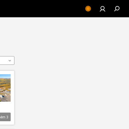
hêm
3