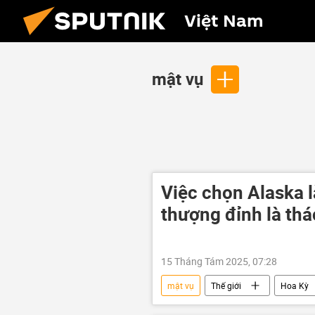
Việt Nam
mật vụ
Việc chọn Alaska 
thượng đỉnh là th
15 Tháng Tám 2025, 07:28
mật vụ
Thế giới
Hoa Kỳ
Cuộc gặp giữa Vladimir Putin và Dona