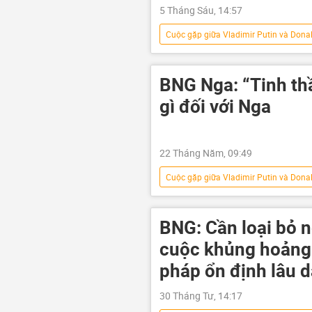
5 Tháng Sáu, 14:57
Cuộc gặp giữa Vladimir Putin và Dona
Thế giới
Nga
Dona
Alaska
xung đột
xu
BNG Nga: “Tinh th
Cuộc khủng hoảng ở Ukraina
gì đối với Nga
EU
Châu Âu
22 Tháng Năm, 09:49
Cuộc gặp giữa Vladimir Putin và Dona
Sergei Ryabkov
Hoa Kỳ
Vladimir Putin
Alaska
BNG: Cần loại bỏ 
cuộc khủng hoảng t
pháp ổn định lâu d
30 Tháng Tư, 14:17