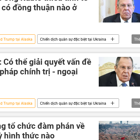
g có đồng thuận nào ở
ld Trump tại Alaska
Chiến dịch quân sự đặc biệt tại Ukraina
Th
ế giới
Sergey Lavrov
Nga
Cuộc khủng hoảng ở Ukraina
Hoa Kỳ
 Có thể giải quyết vấn đề
pháp chính trị - ngoại
ld Trump tại Alaska
Chiến dịch quân sự đặc biệt tại Ukraina
Th
Chính trị
Thế giới
Nga
Putin
Melania Trump
Alaska
ng tổ chức đàm phán về
Ukraina
ỳ hình thức nào