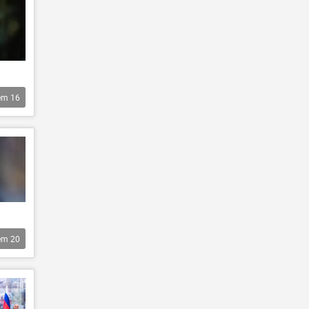
êm
16
êm
20