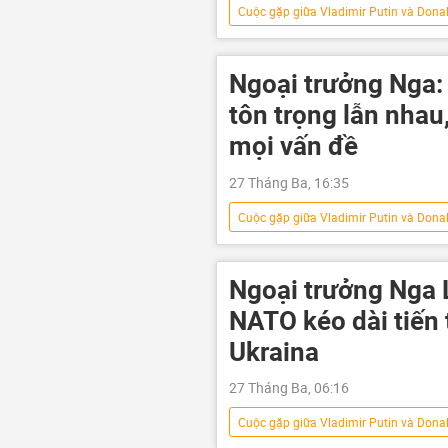
Cuộc gặp giữa Vladimir Putin và Dona
Nga
Bộ Ngoại giao Nga
Cuộc khủng hoảng ở Ukraina
Ngoại trưởng Nga:
Hoa Kỳ
đàm phán
tôn trọng lẫn nha
mọi vấn đề
27 Tháng Ba, 16:35
Cuộc gặp giữa Vladimir Putin và Dona
Hoa Kỳ
Donald Trump
Sergey Lavrov
Ngoại trưởng Nga 
NATO kéo dài tiến 
Ukraina
27 Tháng Ba, 06:16
Cuộc gặp giữa Vladimir Putin và Dona