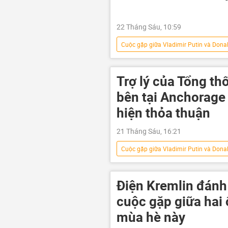
22 Tháng Sáu, 10:59
Cuộc gặp giữa Vladimir Putin và Dona
Thế giới
Nga
Ukrai
Trợ lý của Tổng th
bên tại Anchorage
hiện thỏa thuận
21 Tháng Sáu, 16:21
Cuộc gặp giữa Vladimir Putin và Dona
Cuộc khủng hoảng ở Ukraina
Yury Ushakov
Vladimir Putin
Điện Kremlin đánh
cuộc gặp giữa hai
mùa hè này