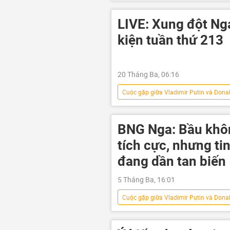
Thế giới
Nga
Serge
EU
NATO
Donald T
LIVE: Xung đột Nga
kiện tuần thứ 213
20 Tháng Ba, 06:16
Cuộc gặp giữa Vladimir Putin và Dona
Đàm phán Nga-Ukraina tại Istanbul - 
Quân đội Ukraina
Ukraina
BNG Nga: Bầu khôn
Bộ Công thương Nga
Quân đ
tích cực, nhưng t
Sáp nhập DNR, LNR, Zaporozhye và Kh
đang dần tan biến
Donetsk
Donald Trump
5 Tháng Ba, 16:01
Cuộc gặp giữa Vladimir Putin và Dona
Thế giới
Chính trị
S
Cuộc khủng hoảng ở Ukraina