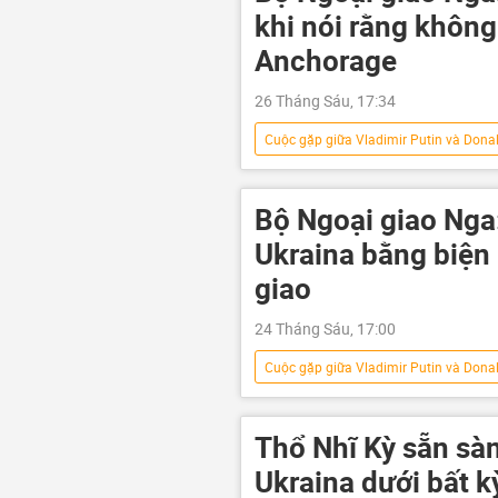
xung đột
khi nói rằng khôn
Anchorage
26 Tháng Sáu, 17:34
Cuộc gặp giữa Vladimir Putin và Dona
Alaska
Chính trị
Th
Bộ Ngoại giao Nga
Ukraina
Bộ Ngoại giao Nga:
khủng hoảng
Ukraina bằng biện 
giao
24 Tháng Sáu, 17:00
Cuộc gặp giữa Vladimir Putin và Dona
phương Tây
Sergey Lavrov
Bộ Ngoại giao Nga
Vladimir 
Thổ Nhĩ Kỳ sẵn sà
Cuộc khủng hoảng ở Ukraina
Ukraina dưới bất k