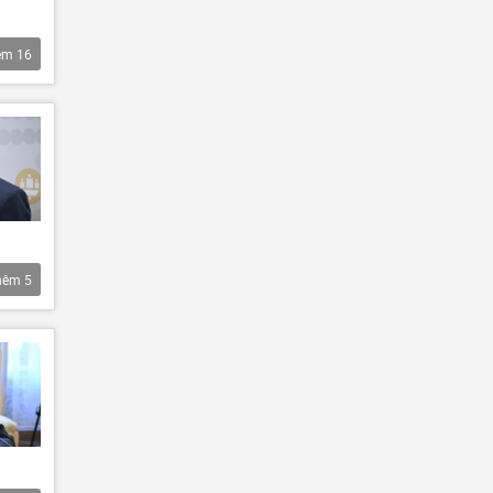
êm
16
hêm
5