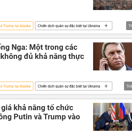
ld Trump tại Alaska
Chiến dịch quân sự đặc biệt tại Ukraina
T
na
Thổ Nhĩ Kỳ
đàm phán
Hoa Kỳ
ống Nga: Một trong các
 không đủ khả năng thực
ld Trump tại Alaska
Chiến dịch quân sự đặc biệt tại Ukraina
Th
Ukraina
Nga
Chính trị
Thế giới
Donald Trump
phương Tây
Hoa Kỳ
 giá khả năng tổ chức
 ông Putin và Trump vào