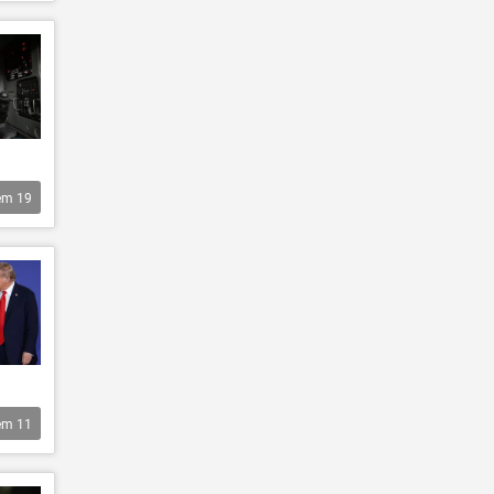
êm
19
êm
11