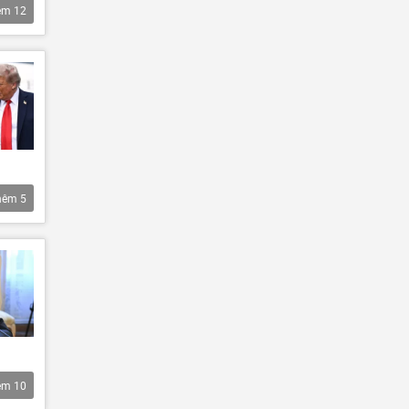
êm
12
hêm
5
êm
10