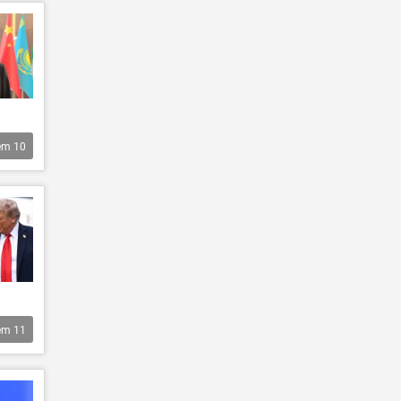
êm
10
êm
11