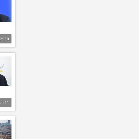
êm
10
êm
11