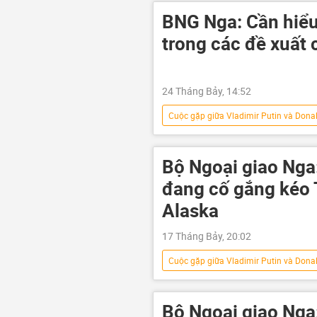
Chính trị
Quân sự
U
BNG Nga: Cần hiểu 
Vladimir Putin
Alaska
trong các đề xuất 
24 Tháng Bảy, 14:52
Cuộc gặp giữa Vladimir Putin và Dona
Sergey Lavrov
Chiến dịch quâ
Cuộc khủng hoảng ở Ukraina
Bộ Ngoại giao Nga
Chính trị
Thế giới
D
đang cố gắng kéo 
Alaska
17 Tháng Bảy, 20:02
Cuộc gặp giữa Vladimir Putin và Dona
Nga
Bộ Ngoại giao Nga
Alaska
Vladimir Zelensky
Bộ Ngoại giao Nga: