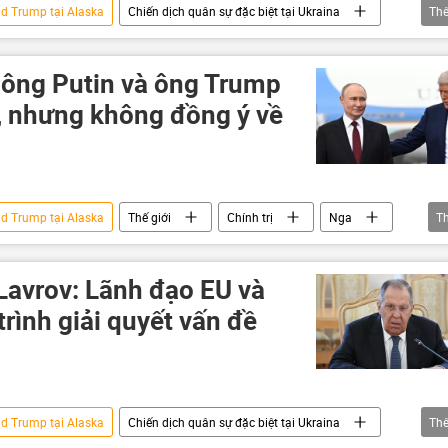
ld Trump tại Alaska
Chiến dịch quân sự đặc biệt tại Ukraina
Th
Sergey Lavrov
Ukraina
Chính trị
Thế giới
Vladimir Putin
 ông Putin và ông Trump
Donald Trump
Alaska
u, nhưng không đồng ý về
ld Trump tại Alaska
Thế giới
Chính trị
Nga
T
Vladimir Putin
Bộ Ngoại giao Nga
Lavrov: Lãnh đạo EU và
trình giải quyết vấn đề
ld Trump tại Alaska
Chiến dịch quân sự đặc biệt tại Ukraina
Th