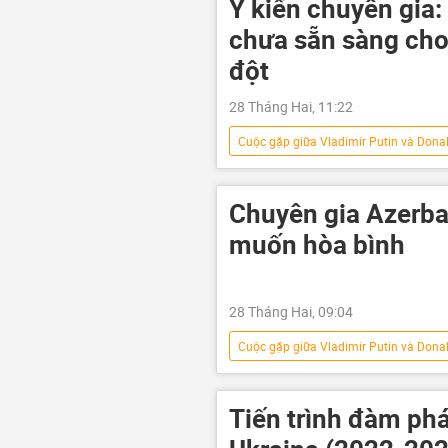
Ý kiến chuyên gia
phương Tây
Vladimir Putin
chưa sẵn sàng cho
đột
28 Tháng Hai, 11:22
Cuộc gặp giữa Vladimir Putin và Dona
Cuộc khủng hoảng ở Ukraina
xung đột quân sự
xung đột
Chuyên gia Azerba
Yury Ushakov
Chiến dịch quâ
muốn hòa bình
Vladimir Zelensky
Quan điểm
28 Tháng Hai, 09:04
Cuộc gặp giữa Vladimir Putin và Dona
Chiến dịch quân sự đặc biệt tại Ukrain
Cuộc khủng hoảng ở Ukraina
Tiến trình đàm phá
Vladimir Medinsky
Châu Âu