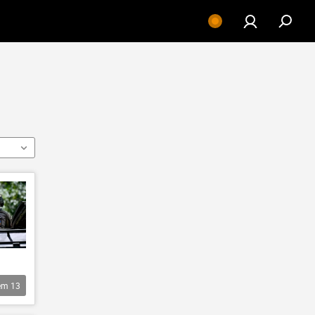
êm
13