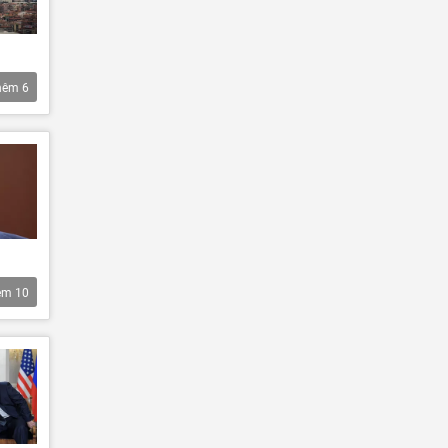
hêm
6
êm
10