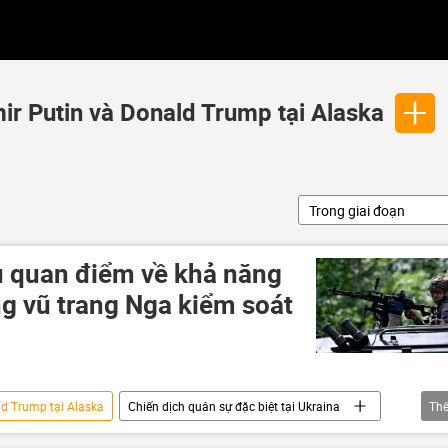
ir Putin và Donald Trump tại Alaska
Trong giai đoạn
 quan điểm về khả năng
ng vũ trang Nga kiểm soát
ld Trump tại Alaska
Chiến dịch quân sự đặc biệt tại Ukraina
Th
xung đột quân sự
xung đột
Thế giới