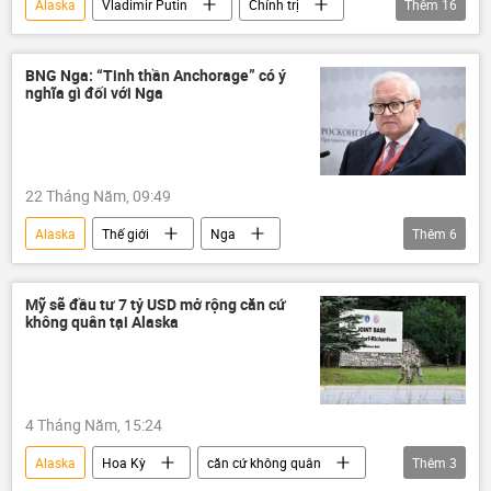
Alaska
Vladimir Putin
Chính trị
Thêm
16
Thế giới
Nga
Donald Trump
Hoa Kỳ
SPIEF 2026
đàm phán
BNG Nga: “Tinh thần Anchorage” có ý
nghĩa gì đối với Nga
Cuộc gặp giữa Vladimir Putin và Donald Trump tại Alaska
xung đột
xung đột quân sự
Ukraina
Cuộc khủng hoảng ở Ukraina
22 Tháng Năm, 09:49
Emmanuel Macron
Dmitry Peskov
Alaska
Thế giới
Nga
Thêm
6
Pháp
EU
Châu Âu
Sergei Ryabkov
Hoa Kỳ
Bộ Ngoại giao Nga
Donald Trump
Mỹ sẽ đầu tư 7 tỷ USD mở rộng căn cứ
không quân tại Alaska
Vladimir Putin
Cuộc gặp giữa Vladimir Putin và Donald Trump tại Alaska
4 Tháng Năm, 15:24
Alaska
Hoa Kỳ
căn cứ không quân
Thêm
3