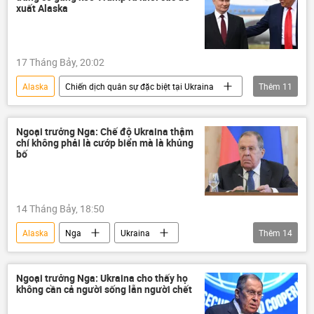
Xung đột Mỹ-Iran
eo biển Hormuz
xuất Alaska
Đức
vũ khí hạt nhân
Bắc Triều Tiên
phương Tây
17 Tháng Bảy, 20:02
Ả Rập Saudi
uranium
Ukraina
Alaska
Chiến dịch quân sự đặc biệt tại Ukraina
Thêm
11
Biển Đen
Liên Hợp Quốc
EU
Nga
Bộ Ngoại giao Nga
Ukraina
Philippines
Video
Dmitry Peskov
Sergey Lavrov
Ngoại trưởng Nga: Chế độ Ukraina thậm
chí không phải là cướp biển mà là khủng
Cuộc gặp giữa Vladimir Putin và Donald Trump tại Alaska
bố
Vladimir Zelensky
Châu Âu
Donald Trump
xung đột quân sự
14 Tháng Bảy, 18:50
xung đột
Alaska
Nga
Ukraina
Thêm
14
Sergey Lavrov
Bộ Ngoại giao Nga
Thế giới
châu Phi
Chad
Ngoại trưởng Nga: Ukraina cho thấy họ
không cần cả người sống lẫn người chết
Biển Đen
Biển Azov
khủng bố