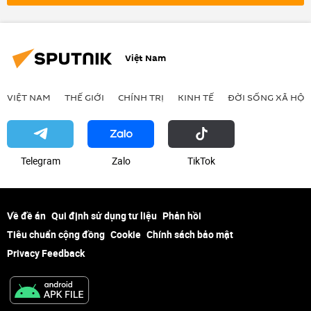
Việt Nam
VIỆT NAM
THẾ GIỚI
CHÍNH TRỊ
KINH TẾ
ĐỜI SỐNG XÃ HỘI
Telegram
Zalo
ТikТоk
Về đề án
Qui định sử dụng tư liệu
Phản hồi
Tiêu chuẩn cộng đồng
Cookie
Chính sách bảo mật
Privacy Feedback