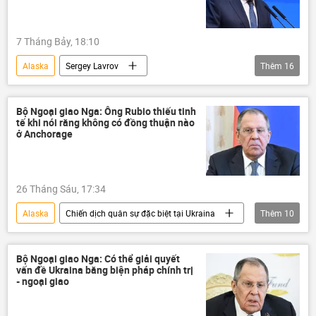
Kiev
Châu Âu
Hoa Kỳ
Donald Trump
Ankara
7 Tháng Bảy, 18:10
Thổ Nhĩ Kỳ
Alaska
Sergey Lavrov
Thêm
16
Bộ Ngoại giao Nga
Nga
Ukraina
Thế giới
châu Phi
NATO
Bộ Ngoại giao Nga: Ông Rubio thiếu tinh
tế khi nói rằng không có đồng thuận nào
Quân đội Ukraina
Quân đội Nga
ở Anchorage
Hoa Kỳ
Châu Âu
Vladimir Zelensky
26 Tháng Sáu, 17:34
Tổng thư ký Liên Hợp Quốc
Liên Hợp Quốc
Alaska
Chiến dịch quân sự đặc biệt tại Ukraina
Thêm
10
eo biển Hormuz
Israel
Iran
Cuộc gặp giữa Vladimir Putin và Donald Trump tại Alaska
Ethiopia
Chính trị
Thế giới
Sergey Lavrov
Bộ Ngoại giao Nga: Có thể giải quyết
vấn đề Ukraina bằng biện pháp chính trị
Nga
Bộ Ngoại giao Nga
Ukraina
- ngoại giao
Cuộc khủng hoảng ở Ukraina
Hoa Kỳ