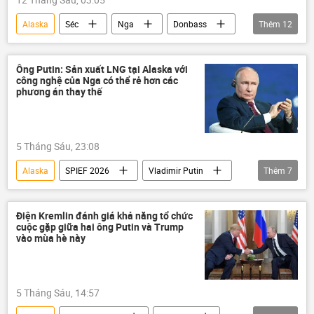
Alaska
Séc
Nga
Donbass
Thêm
12
DNR
LNR
Ukraina
phương Tây
Hoa Kỳ
Thế giới
Ông Putin: Sản xuất LNG tại Alaska với
công nghệ của Nga có thể rẻ hơn các
Moskva
Kiev
Vladimir Putin
phương án thay thế
Donald Trump
St. Petersburg
SPIEF 2026
5 Tháng Sáu, 23:08
Alaska
SPIEF 2026
Vladimir Putin
Thêm
7
Nga
Kinh tế
St. Petersburg
Thế giới
"Novatek"
khí hóa lỏng
Điện Kremlin đánh giá khả năng tổ chức
cuộc gặp giữa hai ông Putin và Trump
Hoa Kỳ
vào mùa hè này
5 Tháng Sáu, 14:57