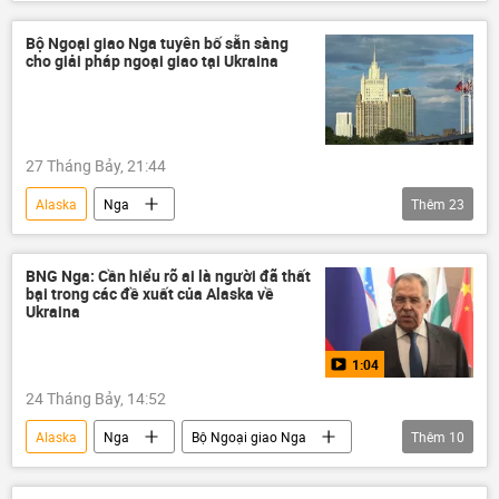
Nga
Quân đội Nga
xung đột quân sự
xung đột
Bộ Ngoại giao Nga tuyên bố sẵn sàng
cho giải pháp ngoại giao tại Ukraina
Thế giới
Chính trị
Quân sự
Ukraina
Quân đội Ukraina
Dmitry Peskov
Vladimir Putin
27 Tháng Bảy, 21:44
Cuộc gặp giữa Vladimir Putin và Donald Trump tại Alaska
Alaska
Nga
Thêm
23
khủng hoảng
Chiến dịch quân sự đặc biệt tại Ukraina
Bộ Ngoại giao Nga
Thế giới
BNG Nga: Cần hiểu rõ ai là người đã thất
bại trong các đề xuất của Alaska về
Dmitry Peskov
Moskva
Ukraina
Ukraina
Maria Zakharova
1:04
Cuộc khủng hoảng ở Ukraina
24 Tháng Bảy, 14:52
Sergey Lavrov
Marco Rubio
Alaska
Nga
Bộ Ngoại giao Nga
Thêm
10
Philippines
Hội nghị thượng đỉnh ASEAN
Sergey Lavrov
ASEAN
Vladimir Putin
Kiev