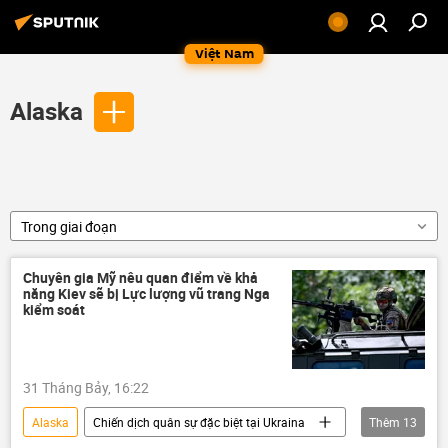
Việt Nam
Alaska
Trong giai đoạn
Chuyên gia Mỹ nêu quan điểm về khả
năng Kiev sẽ bị Lực lượng vũ trang Nga
kiểm soát
31 Tháng Bảy, 16:22
Alaska
Chiến dịch quân sự đặc biệt tại Ukraina
Thêm
13