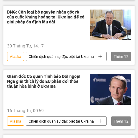
Lầu Năm Góc
Thế giới
xây dựng
BNG: Cần loại bỏ nguyên nhân gốc rễ
của cuộc khủng hoảng tại Ukraina để có
giải pháp ổn định lâu dài
30 Tháng Tư, 14:17
Alaska
Chiến dịch quân sự đặc biệt tại Ukraina
Thêm
12
Nga
Bộ Ngoại giao Nga
Sergey Lavrov
Ukraina
Giám đốc Cơ quan Tình báo Đối ngoại
Nga giải thích lý do EU phản đối thỏa
Cuộc khủng hoảng ở Ukraina
Chính trị
thuận hòa bình ở Ukraina
Thế giới
Vladimir Putin
Hoa Kỳ
đàm phán
Donald Trump
16 Tháng Tư, 00:59
Cuộc gặp giữa Vladimir Putin và Donald Trump tại Alaska
Alaska
Chiến dịch quân sự đặc biệt tại Ukraina
Thêm
12
Nga
EU
Ukraina