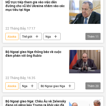
Chiến dịch quân sự đặc biệt tại Ukraina
EU
Anh
London
Mỹ trực tiếp tham gia vào việc dẫn
đường cho vũ khí Ukraina nhằm vào các
Ukraina
Cuộc khủng hoảng ở Ukraina
Viễn Đông
Nhật Bản
Gripen
mục tiêu tại Nga
Cuộc gặp giữa Vladimir Putin và Donald Trump tại Alaska
Brussels
phương Tây
Vladimir Zelensky
Vladimir Putin
22 Tháng Bảy, 17:17
Chính trị
Thế giới
Donald Trump
Alaska
Thế giới
Nga
Thêm
11
Bộ Ngoại giao Nga
Sergey Lavrov
Hoa Kỳ
Ukraina
Philippines
Bộ Ngoại giao Nga thông báo về cuộc
đàm phán với ông Rubio
ASEAN
EU
Quân đội Ukraina
Chiến dịch quân sự đặc biệt tại Ukraina
Donald Trump
Liên Hợp Quốc
22 Tháng Bảy, 16:35
Alaska
Nga
Bộ Ngoại giao Nga
Thêm
20
Sergey Lavrov
ASEAN
Hoa Kỳ
Thế giới
Moskva
Iran
Bộ Ngoại giao Nga: Châu Âu và Zelensky
đang cố gắng kéo Trump ra khỏi các đề