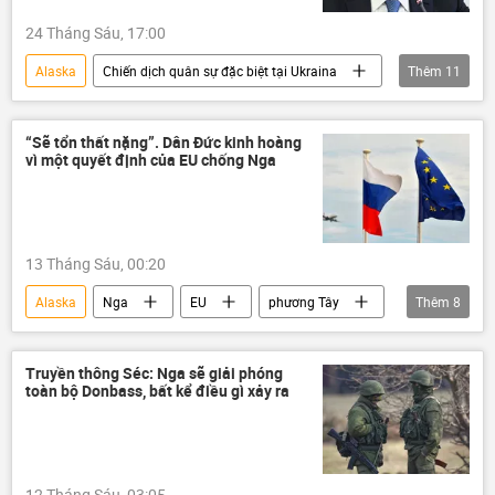
khủng hoảng
24 Tháng Sáu, 17:00
Alaska
Chiến dịch quân sự đặc biệt tại Ukraina
Thêm
11
phương Tây
Sergey Lavrov
Chính trị
Thế giới
Nga
“Sẽ tổn thất nặng”. Dân Đức kinh hoàng
vì một quyết định của EU chống Nga
Bộ Ngoại giao Nga
Vladimir Putin
Melania Trump
Cuộc gặp giữa Vladimir Putin và Donald Trump tại Alaska
13 Tháng Sáu, 00:20
Cuộc khủng hoảng ở Ukraina
Ukraina
Alaska
Nga
EU
phương Tây
Thêm
8
Kinh tế
Thế giới
Đức
Châu Âu
Ursula von der Leyen
Truyền thông Séc: Nga sẽ giải phóng
toàn bộ Donbass, bất kể điều gì xảy ra
Ủy ban châu Âu
Moskva
Vladimir Putin
12 Tháng Sáu, 03:05