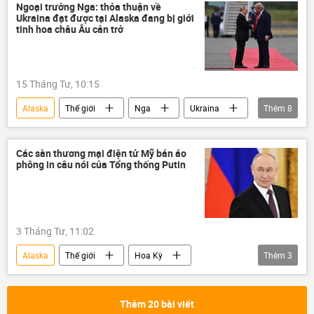
Cuộc khủng hoảng ở Ukraina
xung đột
Ngoại trưởng Nga: thỏa thuận về
Ukraina đạt được tại Alaska đang bị giới
xung đột quân sự
Sergei Naryshkin
tinh hoa châu Âu cản trở
Chính trị
Thế giới
Liên minh châu Âu
Châu Âu
15 Tháng Tư, 10:15
Belarus
Alaska
Thế giới
Nga
Ukraina
Thêm
8
Hoa Kỳ
Sergey Lavrov
Vladimir Putin
Donald Trump
Các sàn thương mại điện tử Mỹ bán áo
phông in câu nói của Tổng thống Putin
Châu Âu
phương Tây
Chiến dịch quân sự đặc biệt tại Ukraina
đàm phán
3 Tháng Tư, 11:02
Alaska
Thế giới
Hoa Kỳ
Thêm
3
Vladimir Putin
Nga
Donald Trump
Thêm 20 bài viết