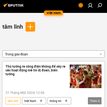
Việt Nam
tâm linh
Trong giai đoạn
Thủ tướng ra công điện không để xảy ra
các hoạt động mê tín dị đoan, biến
tướng
31 Tháng Một 2024, 12:06
tâm linh
Việt Nam
thông tin
Thêm
4