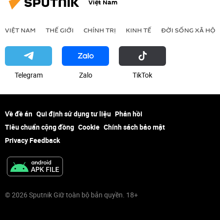
Việt Nam
VIỆT NAM
THẾ GIỚI
CHÍNH TRỊ
KINH TẾ
ĐỜI SỐNG XÃ HỘI
Telegram
Zalo
ТikТоk
Về đề án
Qui định sử dụng tư liệu
Phản hồi
Tiêu chuẩn cộng đồng
Cookie
Chính sách bảo mật
Privacy Feedback
© 2026 Sputnik Giữ toàn bộ bản quyền. 18+