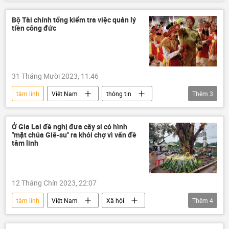
Bộ Văn hóa Thể thao và Du lịch
Văn hóa
Phạm Minh Chính
an ninh
Bộ Tài chính tổng kiểm tra việc quản lý
tiền công đức
31 Tháng Mười 2023, 11:46
tâm linh
Việt Nam
thông tin
Thêm
3
Bộ Tài Chính VN
Văn hóa
tôn giáo
Ở Gia Lai đề nghị đưa cây si có hình
"mặt chúa Giê-su" ra khỏi chợ vì vấn đề
tâm linh
12 Tháng Chín 2023, 22:07
tâm linh
Việt Nam
Xã hội
Thêm
4
mạng xã hội
thông tin
Gia Lai