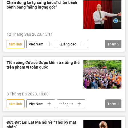
tôn giáo
Chân dung kẻ tự xưng bác sĩ chữa bách
bệnh bằng "năng lượng gốc"
12 Tháng Sáu 2023, 15:11
tâm linh
Việt Nam
Quảng cáo
Thêm
5
chữa bệnh
mạng xã hội
Xã hội
Sức khoẻ
y tế
Tiền công đức sẽ được kiểm tra tổng thể
trên phạm vi toàn quốc
8 Tháng Ba 2023, 10:00
tâm linh
Việt Nam
thông tin
Thêm
1
Pháp luật
Đức Đạt Lai Lạt Ma nói về “Thời kỳ mạt
pháp”