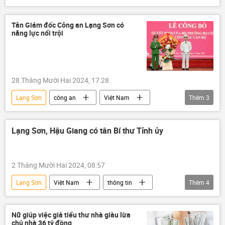
đường sắt
Thế giới
thông tin
Lào Cai
Hà Nội
Hải Phòng
Tân Giám đốc Công an Lạng Sơn có
năng lực nổi trội
28 Tháng Mười Hai 2024, 17:28
Lạng Sơn
công an
Việt Nam
Thêm
3
thông tin
Bộ Công an Việt Nam
Bà Rịa-Vũng Tàu
Lạng Sơn, Hậu Giang có tân Bí thư Tỉnh ủy
2 Tháng Mười Hai 2024, 08:57
Lạng Sơn
Việt Nam
thông tin
Thêm
4
bầu cử
tuyển chọn, bổ nhiệm
bổ nhiệm
Hậu Giang
Nữ giúp việc giả tiểu thư nhà giàu lừa
chủ nhà 36 tỷ đồng