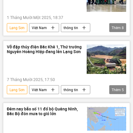
1 Tháng Mười Một 2025, 18:37
Lạng Sơn
Việt Nam
thông tin
Thêm
8
lừa đảo
Trung Quốc
công an
Đà Nẵng
Hà Nội
Pháp luật
Vỡ đập thủy điện Bắc Khê 1, Thứ trưởng
Nguyễn Hoàng Hiệp đang lên Lạng Sơn
tội phạm
Bộ Công an Việt Nam
7 Tháng Mười 2025, 17:50
Lạng Sơn
Việt Nam
thông tin
Thêm
5
Xã hội
Mưa bão, lũ lụt lịch sử, thiên tai kinh hoàng ở Việt Nam
Đêm nay bão số 11 đổ bộ Quảng Ninh,
Bắc Bộ đón mưa to gió lớn
mưa
lũ lụt
Bộ Nông nghiệp Việt Nam