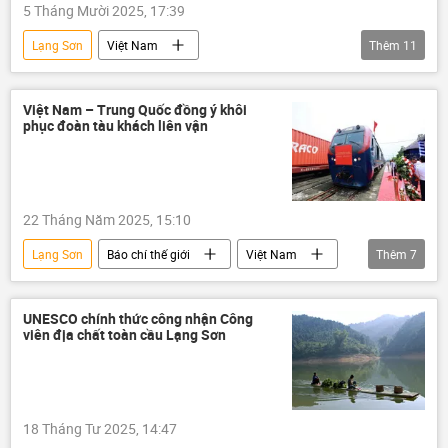
5 Tháng Mười 2025, 17:39
Lạng Sơn
Việt Nam
Thêm
11
Mưa bão, lũ lụt lịch sử, thiên tai kinh hoàng ở Việt Nam
cơn bão
thông tin
Trung Quốc
Việt Nam – Trung Quốc đồng ý khôi
phục đoàn tàu khách liên vận
Quảng Ninh
Thế giới
Vịnh Bắc Bộ
dự báo
mưa
Tuyên Quang
Hải Phòng
22 Tháng Năm 2025, 15:10
Lạng Sơn
Báo chí thế giới
Việt Nam
Thêm
7
Trung Quốc
đường sắt
dự án
hợp tác
UNESCO chính thức công nhận Công
viên địa chất toàn cầu Lạng Sơn
Ảnh hưởng về kinh tế-xã hội của đại dịch COVID-19
xây dựng
Bộ Xây dựng
18 Tháng Tư 2025, 14:47