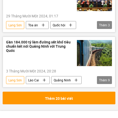
29 Tháng Mười Một 2024, 01:17
Lạng Sơn
Tòa án
Quốc hội
Thêm
3
thông tin
Việt Nam
Chính trị
Gần 184.000 tỷ làm đường sắt khổ tiêu
chuẩn kết nối Quảng Ninh với Trung
Quốc
3 Tháng Mười Một 2024, 20:28
Lạng Sơn
Lào Cai
Quảng Ninh
Thêm
9
Hà Nội
Hải Phòng
Hạ Long
Trung Quốc
đường sắt
Thêm 20 bài viết
Đường sắt Việt Nam
Việt Nam
Thế giới
xây dựng