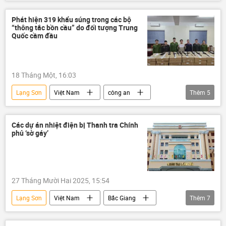
Pháp luật
Phát hiện 319 khẩu súng trong các bộ
“thông tắc bồn cầu” do đối tượng Trung
Quốc cầm đầu
18 Tháng Một, 16:03
Lạng Sơn
Việt Nam
công an
Thêm
5
Thế giới
Pháp luật
khởi tố
Trung Quốc
tội phạm
Các dự án nhiệt điện bị Thanh tra Chính
phủ ‘sờ gáy’
27 Tháng Mười Hai 2025, 15:54
Lạng Sơn
Việt Nam
Bắc Giang
Thêm
7
điện
Bộ Tài Chính VN
Kinh tế