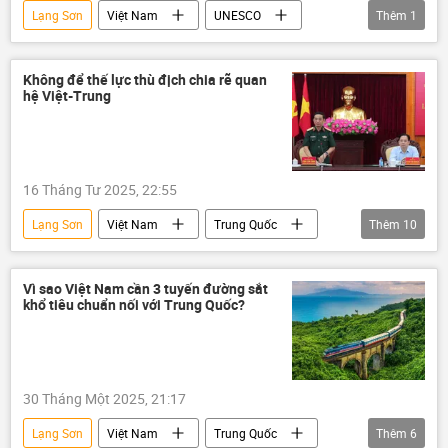
Lạng Sơn
Việt Nam
UNESCO
Thêm
1
Thế giới
Không để thế lực thù địch chia rẽ quan
hệ Việt-Trung
16 Tháng Tư 2025, 22:55
Lạng Sơn
Việt Nam
Trung Quốc
Thêm
10
quan hệ
Phan Văn Giang
Bộ Quốc phòng Việt Nam
Thế giới
Vì sao Việt Nam cần 3 tuyến đường sắt
khổ tiêu chuẩn nối với Trung Quốc?
thông tin
hợp tác
Chính trị
quốc phòng
Kinh tế
an ninh
30 Tháng Một 2025, 21:17
Lạng Sơn
Việt Nam
Trung Quốc
Thêm
6