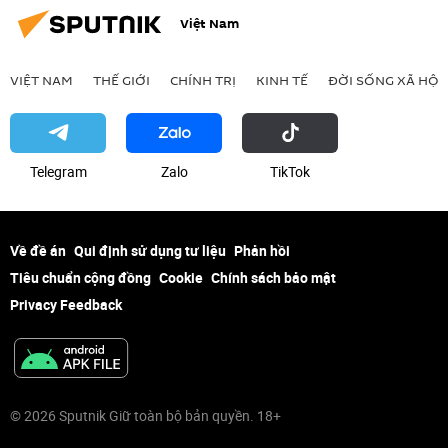
Việt Nam
VIỆT NAM
THẾ GIỚI
CHÍNH TRỊ
KINH TẾ
ĐỜI SỐNG XÃ HỘI
Telegram
Zalo
ТikТоk
Về đề án
Qui định sử dụng tư liệu
Phản hồi
Tiêu chuẩn cộng đồng
Cookie
Chính sách bảo mật
Privacy Feedback
© 2026 Sputnik Giữ toàn bộ bản quyền. 18+