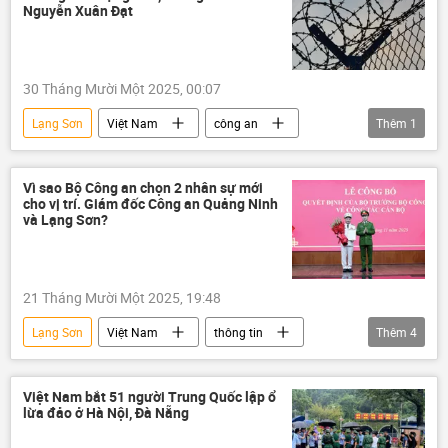
Nguyễn Xuân Đạt
30 Tháng Mười Một 2025, 00:07
Lạng Sơn
Việt Nam
công an
Thêm
1
Pháp luật
Vì sao Bộ Công an chọn 2 nhân sự mới
cho vị trí. Giám đốc Công an Quảng Ninh
và Lạng Sơn?
21 Tháng Mười Một 2025, 19:48
Lạng Sơn
Việt Nam
thông tin
Thêm
4
Bộ Công an Việt Nam
Quảng Ninh
Chính trị
công an
Việt Nam bắt 51 người Trung Quốc lập ổ
lừa đảo ở Hà Nội, Đà Nẵng