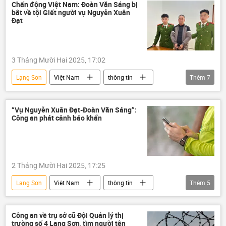
Chính trị
Thanh tra Chính phủ
Chấn động Việt Nam: Đoàn Văn Sáng bị
bắt về tội Giết người vụ Nguyễn Xuân
nhà máy nhiệt điện
Bộ Công Thương
Đạt
3 Tháng Mười Hai 2025, 17:02
Lạng Sơn
Việt Nam
thông tin
Thêm
7
Xã hội
Pháp luật
bị bắt
giết người
vụ giết người
công an
“Vụ Nguyễn Xuân Đạt-Đoàn Văn Sáng”:
Công an phát cảnh báo khẩn
Bộ Công an Việt Nam
2 Tháng Mười Hai 2025, 17:25
Lạng Sơn
Việt Nam
thông tin
Thêm
5
Xã hội
công an
Pháp luật
tội phạm
Bắc Ninh
Công an về trụ sở cũ Đội Quản lý thị
trường số 4 Lạng Sơn, tìm người tên