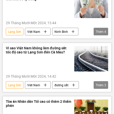
29 Tháng Mười Một 2024, 15:44
Lạng Sơn
Việt Nam
Ninh Bình
Thêm
4
Thời sự
Xã hội
Nam Định
tiền
Vì sao Việt Nam không làm đường sắt
tốc độ cao từ Lạng Sơn đến Cà Mau?
29 Tháng Mười Một 2024, 14:42
Lạng Sơn
Việt Nam
đường sắt
Thêm
3
Cà Mau
Chính phủ
Bộ Giao thông Vận tải
Tòa án Nhân dân Tối cao có thêm 2 thẩm
phán