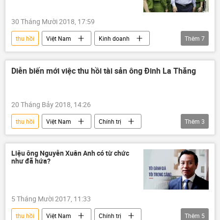
30 Tháng Mười 2018, 17:59
thu hồi
Việt Nam
Kinh doanh
Thêm
7
Đinh La Thăng
Phạm Công Danh
Hà văn Thắm
Châu Thị Thu Nga
Diễn biến mới việc thu hồi tài sản ông Đinh La Thăng
đại án
tham nhũng
tài sản
20 Tháng Bảy 2018, 14:26
thu hồi
Việt Nam
Chính trị
Thêm
3
Đinh La Thăng
Bộ Tư pháp
tài sản
Liệu ông Nguyễn Xuân Anh có từ chức
như đã hứa?
5 Tháng Mười 2017, 11:33
thu hồi
Việt Nam
Chính trị
Thêm
5