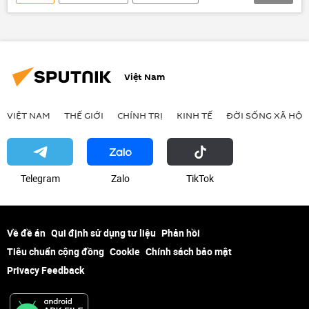
Đà Nẵng
Nguyễn Xuân Anh
Ủy ban Kiểm tra trung ương
kỷ luật
xin từ chức
Việt Nam
VIỆT NAM
THẾ GIỚI
CHÍNH TRỊ
KINH TẾ
ĐỜI SỐNG XÃ HỘI
Telegram
Zalo
ТikТоk
Về đề án
Qui định sử dụng tư liệu
Phản hồi
Tiêu chuẩn cộng đồng
Cookie
Chính sách bảo mật
Privacy Feedback