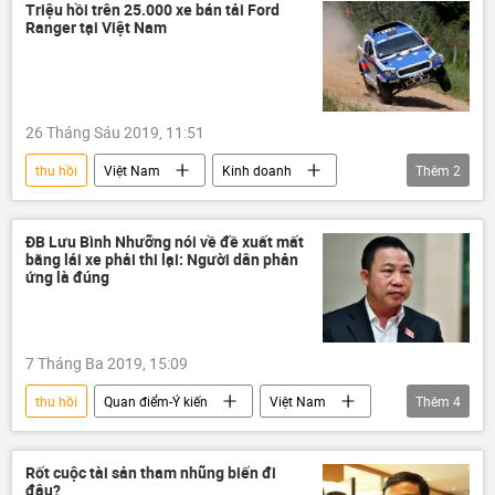
Triệu hồi trên 25.000 xe bán tải Ford
Ranger tại Việt Nam
26 Tháng Sáu 2019, 11:51
thu hồi
Việt Nam
Kinh doanh
Thêm
2
Ford
xe hơi
ĐB Lưu Bình Nhưỡng nói về đề xuất mất
bằng lái xe phải thi lại: Người dân phản
ứng là đúng
7 Tháng Ba 2019, 15:09
thu hồi
Quan điểm-Ý kiến
Việt Nam
Thêm
4
Xã hội
Lưu Bình Nhưỡng
Nguyễn Văn Thể
bằng lái xe
Rốt cuộc tài sản tham nhũng biến đi
đâu?