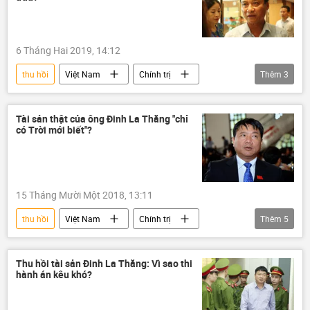
6 Tháng Hai 2019, 14:12
thu hồi
Việt Nam
Chính trị
Thêm
3
Bùi Văn Xuyền
kê khai tài sản
tham nhũng
Tài sản thật của ông Đinh La Thăng "chỉ
có Trời mới biết"?
15 Tháng Mười Một 2018, 13:11
thu hồi
Việt Nam
Chính trị
Thêm
5
Đinh La Thăng
Hà văn Thắm
PVN
Oceanbank
tài sản
Thu hồi tài sản Đinh La Thăng: Vì sao thi
hành án kêu khó?