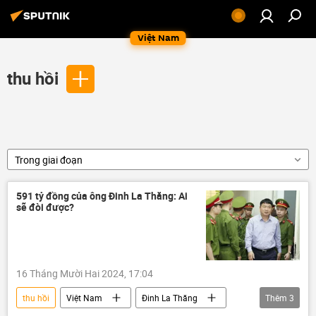
Việt Nam
thu hồi
Trong giai đoạn
591 tỷ đồng của ông Đinh La Thăng: Ai
sẽ đòi được?
16 Tháng Mười Hai 2024, 17:04
thu hồi
Việt Nam
Đinh La Thăng
Thêm
3