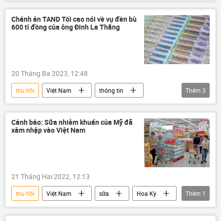
xét xử
PVN
Pháp luật
Chánh án TAND Tối cao nói về vụ đền bù
600 tỉ đồng của ông Đinh La Thăng
20 Tháng Ba 2023, 12:48
thu hồi
Việt Nam
thông tin
Thêm
3
Сuộc chiến chống tham nhũng ở Việt Nam
tài sản
Pháp luật
Cảnh báo: Sữa nhiễm khuẩn của Mỹ đã
xâm nhập vào Việt Nam
21 Tháng Hai 2022, 12:13
thu hồi
Việt Nam
sữa
Hoa Kỳ
Thêm
1
nhiễm khuẩn