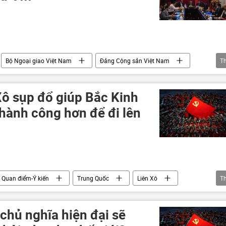
Bộ Ngoại giao Việt Nam
Đảng Cộng sản Việt Nam
T
Xã hội
Gìn giữ hòa bình
chiến lược phát triển kinh tế
Xô sụp đổ giúp Bắc Kinh
hành công hơn để đi lên
Quan điểm-Ý kiến
Trung Quốc
Liên Xô
T
chủ nghĩa hiện đại sẽ