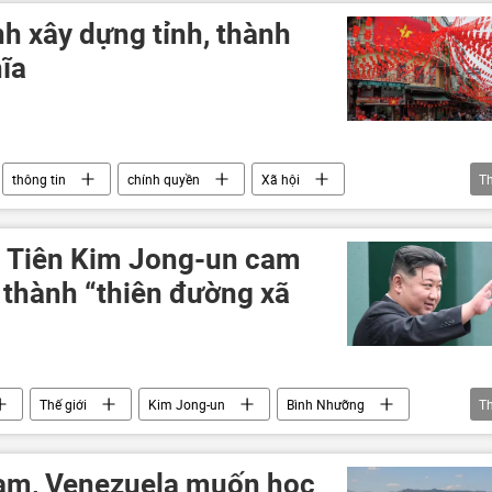
nh xây dựng tỉnh, thành
ĩa
thông tin
chính quyền
Xã hội
T
nh trị
chiến lược phát triển kinh tế
u Tiên Kim Jong-un cam
n thành “thiên đường xã
Thế giới
Kim Jong-un
Bình Nhưỡng
T
am, Venezuela muốn học