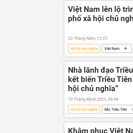
Việt Nam lên lộ trì
phố xã hội chủ ngh
22 Tháng Năm, 12:23
xã hội chủ nghĩa
Việt Nam
Đảng Cộng sản Việt Nam
Chí
Nhà lãnh đạo Triề
kết biến Triều Tiê
hội chủ nghĩa”
10 Tháng Mười 2025, 08:48
xã hội chủ nghĩa
Bắc Triều Tiên
Nga
Khâm phục Việt N