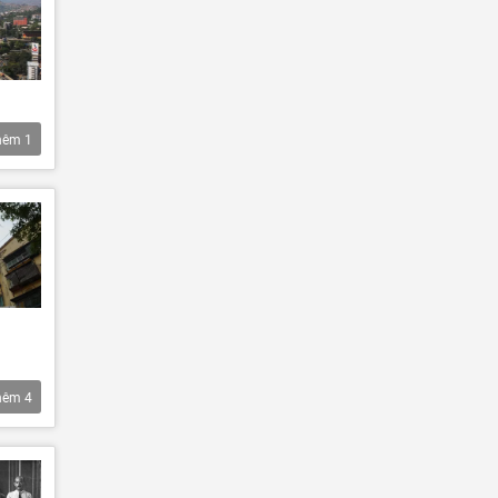
hêm
1
hêm
4