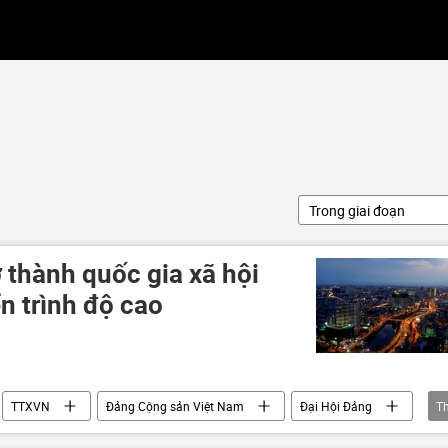
Trong giai đoạn
 thành quốc gia xã hội
ển trình độ cao
TTXVN
Đảng Cộng sản Việt Nam
Đại Hội Đảng
T
hội