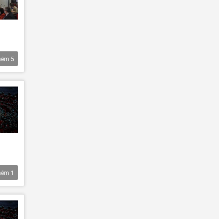
hêm
5
hêm
1