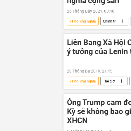
nghĩa cộng sản
26 Tháng Bảy 2021, 03:40
xã hội chủ nghĩa
Chính trị
Joe Biden
chủ nghĩa cộng s
Liên Bang Xã Hội C
ý tưởng của Lenin 
20 Tháng Ba 2019, 21:45
xã hội chủ nghĩa
Thế giới
Donald Trump
Hillary Clinto
Dân chủ Mỹ
Lầu Năm Góc
Ông Trump cam đo
Kỳ sẽ không bao g
XHCN