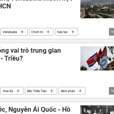
XHCN
Venezuela
Chính trị
hợp tác
T
ng vai trò trung gian
- Triều?
Hoa Kỳ
Bắc Triều Tiên
đàm phán
T
Quan điểm-Ý kiến
Tác giả
c, Nguyễn Ái Quốc - Hồ