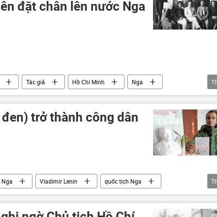
iên đặt chân lên nước Nga
Tác giả
Hồ Chí Minh
Nga
T
Việt Nam
Xã hội
 đen) trở thành công dân
Nga
Vladimir Lenin
quốc tịch Nga
T
ghi ngờ Chủ tịch Hồ Chí