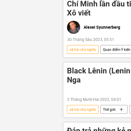
Chí Minh lần đầu t
Xô viết
Alexei Syunnerberg
30 Tháng Sáu 2023, 05:51
xã hội chủ nghĩa
Quan điểm-Ý kiến
Liên Xô
Vladimir Kolotov
Black Lênin (Lenin
Nga
3 Tháng Mười Hai 2022, 04:01
xã hội chủ nghĩa
Thế giới
Chính trị
Đáp trả những kẻ n