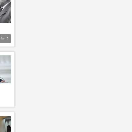
hêm
2