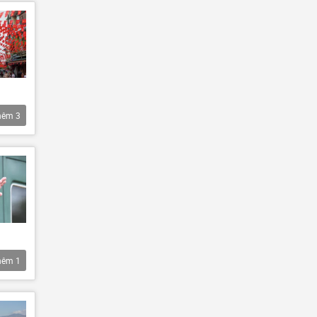
hêm
3
hêm
1