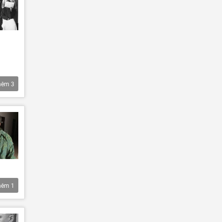
hêm
3
hêm
1