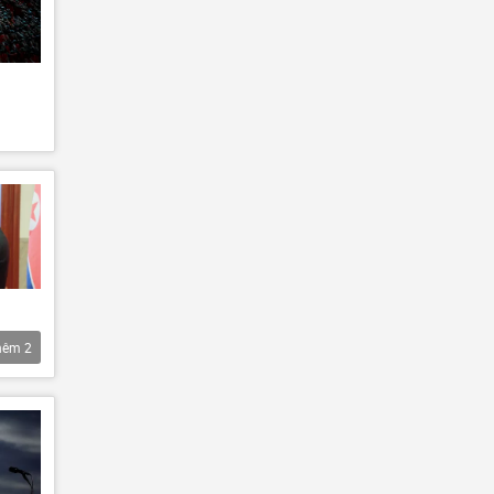
hêm
2