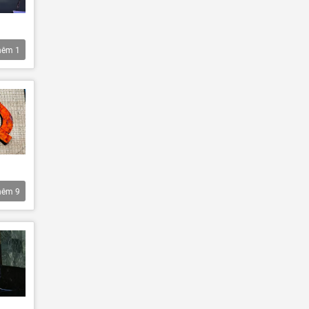
hêm
1
hêm
9