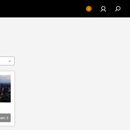
hêm
3