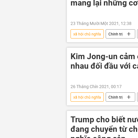
mang lại những cơ 
23 Tháng Mười Một 2021, 12:38
xã hội chủ nghĩa
Chính trị
Kim Jong-un cảm 
nhau đối đầu với c
26 Tháng Chín 2021, 00:17
xã hội chủ nghĩa
Chính trị
Tập Cận Bình
Trung Quốc
Trump cho biết nư
đang chuyển từ ch