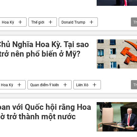
Hoa Kỳ
Thế giới
Donald Trump
T
ản
hủ Nghĩa Hoa Kỳ. Tại sao
trở nên phổ biến ở Mỹ?
Hoa Kỳ
Quan điểm-Ý kiến
Liên Xô
T
n
Bernie Sanders
Harry Truman
FBI
Chiến tranh Lạnh
Thế chiến II
an với Quốc hội rằng Hoa
iờ trở thành một nước