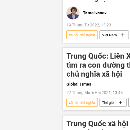
Taras Ivanov
19 Tháng Tư 2022, 13:23
xã hội chủ nghĩa
Việt Nam
Ban Tuyên giáo Trung ương
Tác giả
Trung Quốc: Liên 
tìm ra con đường t
chủ nghĩa xã hội
Global Times
27 Tháng Mười Hai 2021, 13:45
xã hội chủ nghĩa
Thế giới
Báo chí thế giới
Trung Quốc xã hội 