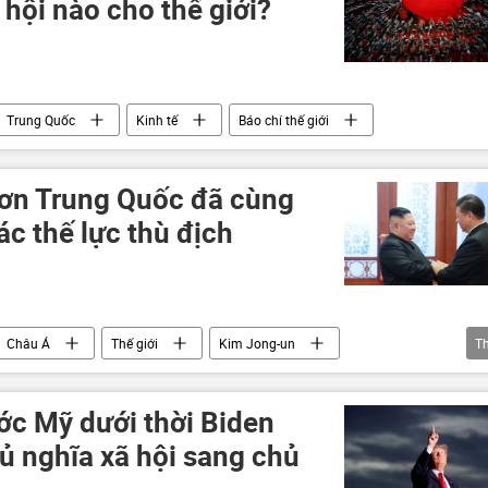
hội nào cho thế giới?
Trung Quốc
Kinh tế
Báo chí thế giới
ơn Trung Quốc đã cùng
ác thế lực thù địch
Châu Á
Thế giới
Kim Jong-un
T
ớc Mỹ dưới thời Biden
ủ nghĩa xã hội sang chủ