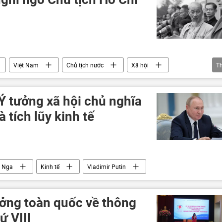
Việt Nam
Chủ tịch nước
Xã hội
T
 - Lênin
Ý tưởng xã hội chủ nghĩa
à tích lũy kinh tế
Nga
Kinh tế
Vladimir Putin
ưởng toàn quốc về thông
ứ VIII