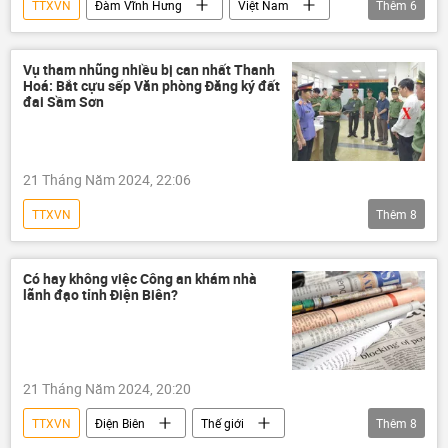
TTXVN
Đàm Vĩnh Hưng
Việt Nam
Thêm
6
Xã hội
Thế giới
nghệ sĩ
ca sĩ
Sputnik
Văn hóa
Vụ tham nhũng nhiều bị can nhất Thanh
Hoá: Bắt cựu sếp Văn phòng Đăng ký đất
đai Sầm Sơn
21 Tháng Năm 2024, 22:06
TTXVN
Thêm
8
Сuộc chiến chống tham nhũng ở Việt Nam
tham nhũng vặt
công an
Có hay không việc Công an khám nhà
lãnh đạo tỉnh Điện Biên?
Bộ Công an Việt Nam
Việt Nam
tạm giam
bắt tạm giam
Thanh Hóa
điều tra
21 Tháng Năm 2024, 20:20
TTXVN
Điện Biên
Thế giới
Thêm
8