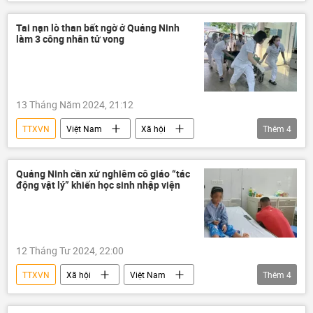
Chính trị
Chính phủ
thông tin
chính quyền
Việt Nam
tin đồn
Tai nạn lò than bất ngờ ở Quảng Ninh
làm 3 công nhân tử vong
công an
Ban Chấp hành Trung ương Đảng
13 Tháng Năm 2024, 21:12
TTXVN
Việt Nam
Xã hội
Thêm
4
tai nạn
Quảng Ninh
Công nghiệp
than
mỏ than
Quảng Ninh cần xử nghiêm cô giáo “tác
động vật lý” khiến học sinh nhập viện
12 Tháng Tư 2024, 22:00
TTXVN
Xã hội
Việt Nam
Thêm
4
Pháp luật
học sinh
bệnh viện