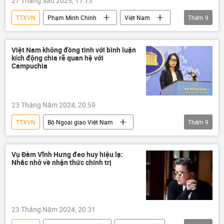
27 Tháng Sáu 2025, 17:13
Ban Chấp hành Trung ương Đảng
TTXVN
Phạm Minh Chính
Việt Nam
Thêm
9
Thế giới
Trung Quốc
Chính trị
Tô Lâm
Thủ tướng
WEF
Việt Nam không đồng tình với bình luận
kích động chia rẽ quan hệ với
Thượng Hải
Châu Á
hợp tác
Campuchia
23 Tháng Năm 2024, 20:59
TTXVN
Bộ Ngoại giao Việt Nam
Thêm
9
Việt Nam
Facebook
mạng xã hội
Hun Sen
Campuchia
Thế giới
Vụ Đàm Vĩnh Hưng đeo huy hiệu lạ:
Nhắc nhở về nhận thức chính trị
Chính trị
hợp tác
Chính phủ
23 Tháng Năm 2024, 20:31