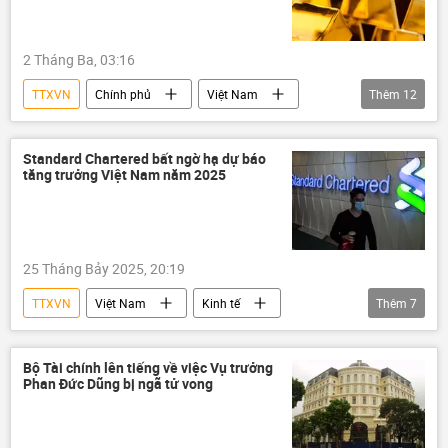
2 Tháng Ba, 03:16
TTXVN
Chính phủ
Việt Nam
Thêm
12
Chính trị
tài sản
Cấn Văn Lực
Chính sách
Ngô Trí Long
Standard Chartered bất ngờ hạ dự báo
tăng trưởng Việt Nam năm 2025
sản xuất
eo biển Hormuz
Bank of America
Trung Đông
Giá vàng
vàng
năng lượng
25 Tháng Bảy 2025, 20:19
TTXVN
Việt Nam
Kinh tế
Thêm
7
tăng trưởng kinh tế
GDP
FDI
mức tăng trưởng
Ngân hàng Nhà nước
Bộ Tài chính lên tiếng về việc Vụ trưởng
Phan Đức Dũng bị ngã tử vong
chuyên gia
ngân hàng