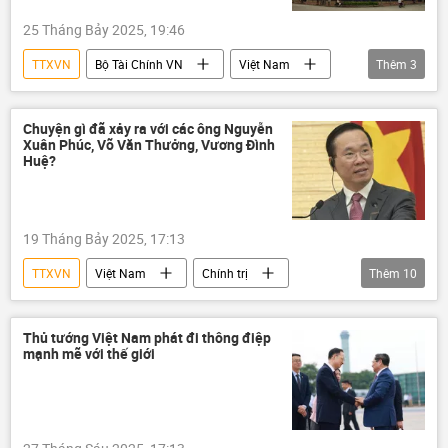
25 Tháng Bảy 2025, 19:46
TTXVN
Bộ Tài Chính VN
Việt Nam
Thêm
3
tử vong
tai nạn
điều tra
Chuyện gì đã xảy ra với các ông Nguyễn
Xuân Phúc, Võ Văn Thưởng, Vương Đình
Huệ?
19 Tháng Bảy 2025, 17:13
TTXVN
Việt Nam
Chính trị
Thêm
10
Nguyễn Xuân Phúc
Võ Văn Thưởng
Vương Đình Huệ
Thủ tướng Việt Nam phát đi thông điệp
mạnh mẽ với thế giới
Đảng Cộng sản Việt Nam
Lê Minh Khái
Bộ Chính Trị VN
thanh tra
Thanh tra Chính phủ
Tô Lâm