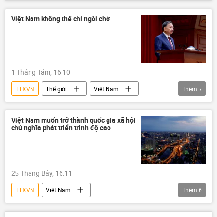
EVN
năng lượng
doanh nghiệp
Đông Nam Á
thương mại
Kinh tế
Việt Nam không thể chỉ ngồi chờ
1 Tháng Tám, 16:10
TTXVN
Thế giới
Việt Nam
Thêm
7
quan hệ quốc tế
Bộ Ngoại giao Việt Nam
hợp tác
Tô Lâm
Chính trị
Việt Nam muốn trở thành quốc gia xã hội
chủ nghĩa phát triển trình độ cao
Chính sách
Hòa Bình
25 Tháng Bảy, 16:11
TTXVN
Việt Nam
Thêm
6
Đảng Cộng sản Việt Nam
Đại Hội Đảng