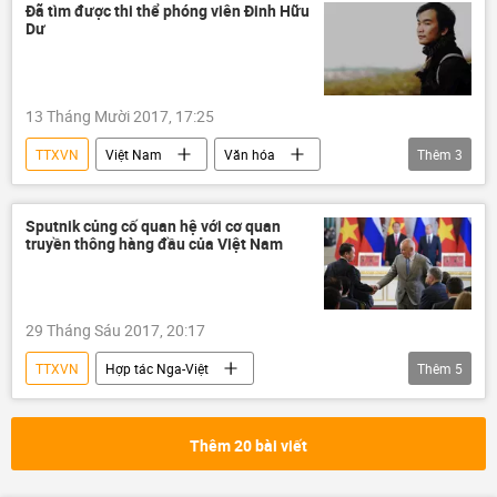
Quảng Ninh
Đã tìm được thi thể phóng viên Đinh Hữu
Dư
13 Tháng Mười 2017, 17:25
TTXVN
Việt Nam
Văn hóa
Thêm
3
Xã hội
phóng viên
lũ lụt
Sputnik củng cố quan hệ với cơ quan
truyền thông hàng đầu của Việt Nam
29 Tháng Sáu 2017, 20:17
TTXVN
Hợp tác Nga-Việt
Thêm
5
Chuyến thăm Liên Bang Nga của Chủ tịch nước Việt Nam Trần Đại Quang
Liên bang Nga
Dmitry Kiselev
Thêm 20 bài viết
Nguyễn Đức Lợi
Sputnik