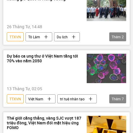
26 Tháng Tư, 14:48
TTXVN
Tô Lâm
Du lịch
Thêm
2
Việt Nam
quốc kỳ
Dự báo ca ung thư ở Việt Nam tăng tới
70% vào năm 2050
13 Tháng Tư, 02:05
TTXVN
Việt Nam
trí tuệ nhân tạo
Thêm
7
bệnh nhân
Đài Loan
Thế giới
Chính trị
bệnh ung thư
Khoa học
Thế giới căng thẳng, vàng SJC vượt 187
triệu đồng, Việt Nam đối mặt hiệu ứng
y khoa
FOMO