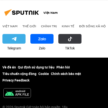
Việt Nam
VIỆT NAM
THẾ GIỚI
CHÍNH TRỊ
KINH TẾ
ĐỜI SỐNG XÃ HỘI
Telegram
Zalo
ТikТоk
Về đề án
Qui định sử dụng tư liệu
Phản hồi
Tiêu chuẩn cộng đồng
Cookie
Chính sách bảo mật
Privacy Feedback
© 2026 Sputnik Giữ toàn bộ bản quyền. 18+