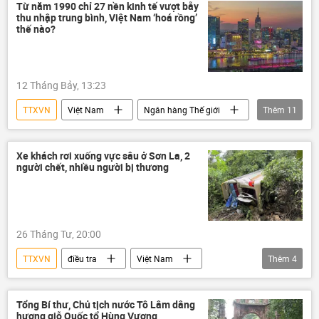
Châu Á
Kinh tế
Xã hội
Từ năm 1990 chỉ 27 nền kinh tế vượt bẫy
thu nhập trung bình, Việt Nam ‘hoá rồng’
xã hội chủ nghĩa
thế nào?
12 Tháng Bảy, 13:23
TTXVN
Việt Nam
Ngân hàng Thế giới
Thêm
11
Kinh tế
Châu Á
doanh nghiệp
FDI
công nghệ
Campuchia
Xe khách rơi xuống vực sâu ở Sơn La, 2
người chết, nhiều người bị thương
Lào
Chính sách
Châu Âu
Liên minh châu Âu
ngân sách
26 Tháng Tư, 20:00
TTXVN
điều tra
Việt Nam
Thêm
4
bị thương
cái chết
tử vong
Sơn La
Tổng Bí thư, Chủ tịch nước Tô Lâm dâng
hương giỗ Quốc tổ Hùng Vương