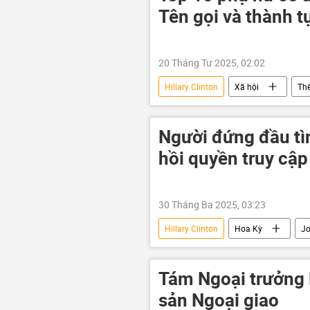
Tên gọi và thành t
20 Tháng Tư 2025, 02:02
Hillary Clinton
Xã hội
Thế
Michelle Obama
Kamala Harr
Người đứng đầu tì
hồi quyền truy cập
30 Tháng Ba 2025, 03:23
Hillary Clinton
Hoa Kỳ
Jo
Chính trị
phương Tây
Tám Ngoại trưởng 
sản Ngoại giao