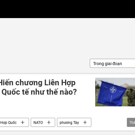
Trong giai đoạn
Hiến chương Liên Hợp
 Quốc tế như thế nào?
n Hợp Quốc
NATO
phương Tây
Th
ủ
Mỹ Latinh
Venezuela
Cuba