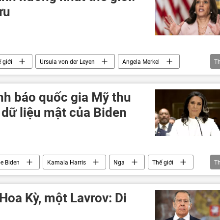
ựu
 giới
Ursula von der Leyen
Angela Merkel
T
is
nh báo quốc gia Mỹ thu
 dữ liệu mật của Biden
e Biden
Kamala Harris
Nga
Thế giới
T
thông tin
Hoa Kỳ, một Lavrov: Di