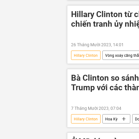
Hillary Clinton từ c
chiến tranh ủy nh
26 Tháng Mười 2023, 14:01
Hillary Clinton
Vòng xoáy căng thẳ
Joe Biden
Palestine
Nhà Trắng
Bà Clinton so sán
Trump với các thàn
7 Tháng Mười 2023, 07:04
Hillary Clinton
Hoa Kỳ
Do