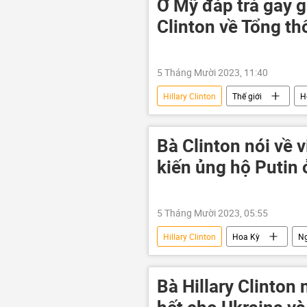
Ở Mỹ đáp trả gay g
Clinton về Tổng th
5 Tháng Mười 2023, 11:40
Hillary Clinton
Thế giới
H
Bà Clinton nói về 
kiến ủng hộ Putin
5 Tháng Mười 2023, 05:55
Hillary Clinton
Hoa Kỳ
N
Bà Hillary Clinton