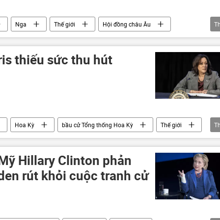
Nga
Thế giới
Hội đồng châu Âu
T
WikiLeaks
Iraq
Afghanistan
Guantanamo
is thiếu sức thu hút
Hoa Kỳ
bầu cử Tổng thống Hoa Kỳ
Thế giới
T
Mỹ Hillary Clinton phản
iden rút khỏi cuộc tranh cử