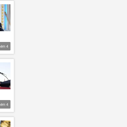
hêm
4
hêm
4