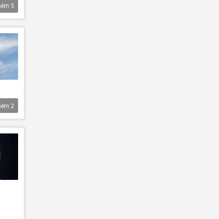
hêm
5
hêm
2