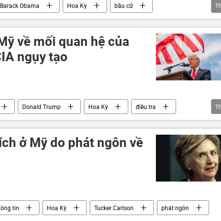
Barack Obama
Hoa Kỳ
bầu cử
T
hế giới
Chính trị
Báo chí thế giới
 Mỹ về mối quan hệ của
CIA ngụy tạo
Donald Trump
Hoa Kỳ
điều tra
T
hế giới
trích ở Mỹ do phát ngôn về
hông tin
Hoa Kỳ
Tucker Carlson
phát ngôn