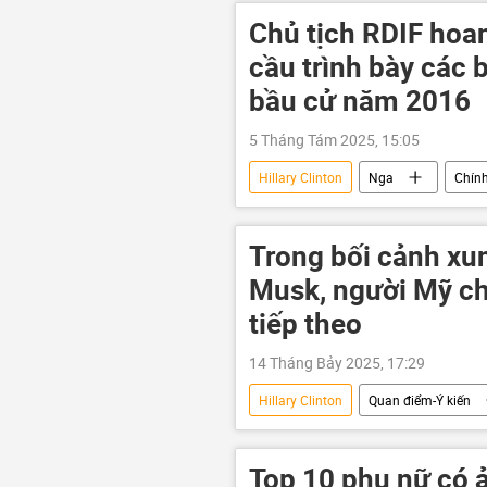
Liên Xô
Kavkaz
Da
Chủ tịch RDIF hoa
London
Anh
Pháp
cầu trình bày các
Quan điểm-Ý kiến
Thế giới
bầu cử năm 2016
5 Tháng Tám 2025, 15:05
Hillary Clinton
Nga
Chính
Donald Trump
Hoa Kỳ
Trong bối cảnh xu
Musk, người Mỹ chỉ
tiếp theo
14 Tháng Bảy 2025, 17:29
Hillary Clinton
Quan điểm-Ý kiến
Donald Trump
Elon Musk
Top 10 phụ nữ có ả