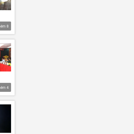
hêm
8
hêm
4