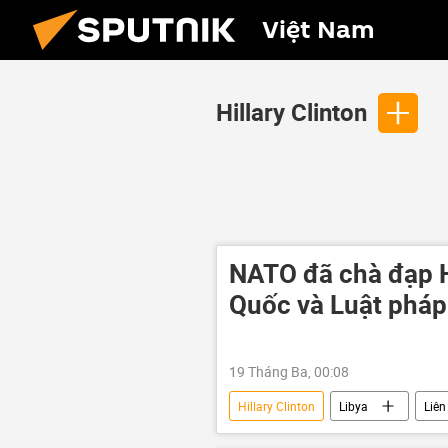
Việt Nam
Hillary Clinton
NATO đã chà đạp 
Quốc và Luật pháp
19 Tháng Ba, 00:08
Hillary Clinton
Libya
Liê
Muammar Gaddafi
Chính ph