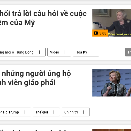
hối trả lời câu hỏi về cuộc
iệm của Mỹ
3:08
ng mới ở Trung Đông
Video
Hoa Kỳ
T
Israel
Tổng thống Mỹ
chiến tranh
h những người ủng hộ
h viên giáo phái
nald Trump
Thế giới
Chính trị