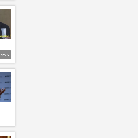
hêm
6