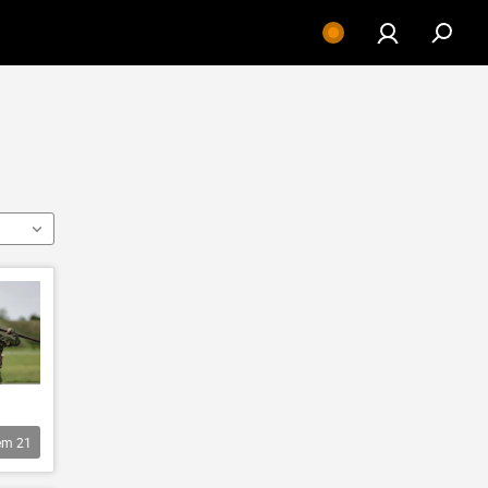
êm
21