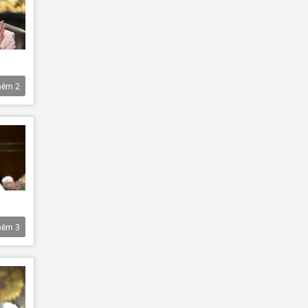
hêm
2
hêm
3