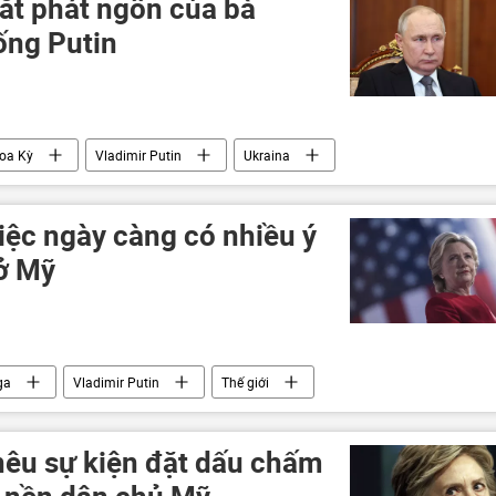
ắt phát ngôn của bà
ống Putin
oa Kỳ
Vladimir Putin
Ukraina
việc ngày càng có nhiều ý
 ở Mỹ
ga
Vladimir Putin
Thế giới
 nêu sự kiện đặt dấu chấm