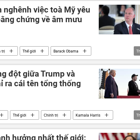
mascus
Trung Quốc
Nga
Paris
n nghênh việc toà Mỹ yêu
OSCE
New York
Hoa Kỳ
 bằng chứng về âm mưu
chuyên gia
Iran
 trị
Thế giới
Barack Obama
T
Tòa án
Pháp luật
Joe Biden
ng đột giữa Trump và
 ra cái tên tổng thống
Thế giới
Chính trị
Kamala Harris
T
Joe Biden
Sputnik
nh hưởng nhất thế giới: