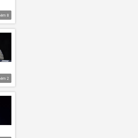
hêm
8
hêm
2