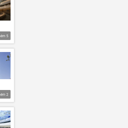
hêm
5
hêm
2