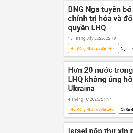
BNG Nga tuyên bố 
chính trị hóa và đ
quyền LHQ
10 Tháng Bảy 2025, 22:18
Hội đồng Nhân quyền LHQ
Nga
thông tin
Geneva
Hơn 20 nước tron
LHQ không ủng hộ
Ukraina
4 Tháng Tư 2025, 21:47
Hội đồng Nhân quyền LHQ
Chiến d
Liên Hợp Quốc
Thế giới
Vladimir Putin
NATO
Israel nộp thư xin