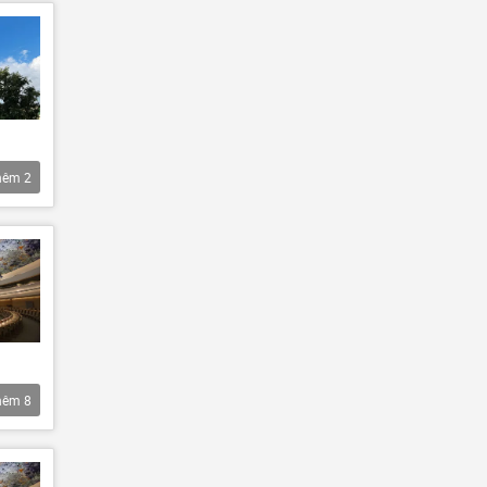
hêm
2
hêm
8