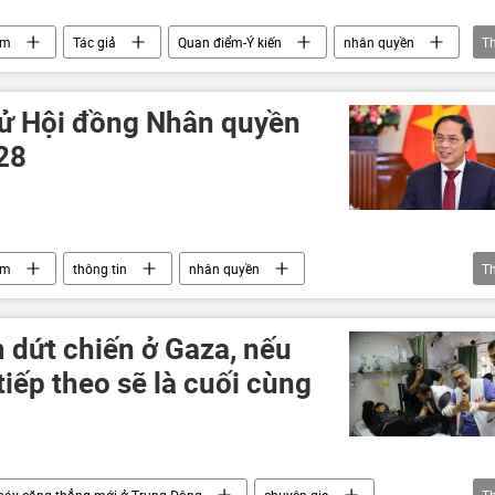
am
Tác giả
Quan điểm-Ý kiến
nhân quyền
T
Tổng thống Mỹ
Xã hội
Chính trị
cử Hội đồng Nhân quyền
28
am
thông tin
nhân quyền
T
Bộ Ngoại giao Việt Nam
Liên Hợp Quốc
 dứt chiến ở Gaza, nếu
iếp theo sẽ là cuối cùng