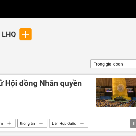
n LHQ
Trong giai đoạn
cử Hội đồng Nhân quyền
am
thông tin
Liên Hợp Quốc
T
nhân quyền
quan hệ quốc tế