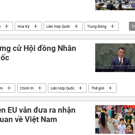
i
Hoa Kỳ
Liên Hợp Quốc
Trung Đông
T
 ứng cử Hội đồng Nhân
uốc
am
Chính trị
Liên Hợp Quốc
Thế giới
n EU vẫn đưa ra nhận
quan về Việt Nam