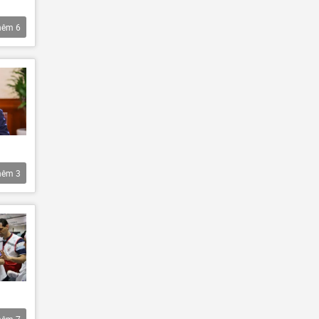
hêm
6
hêm
3