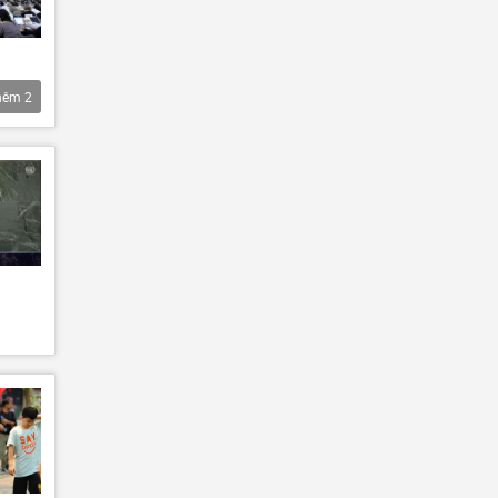
hêm
2