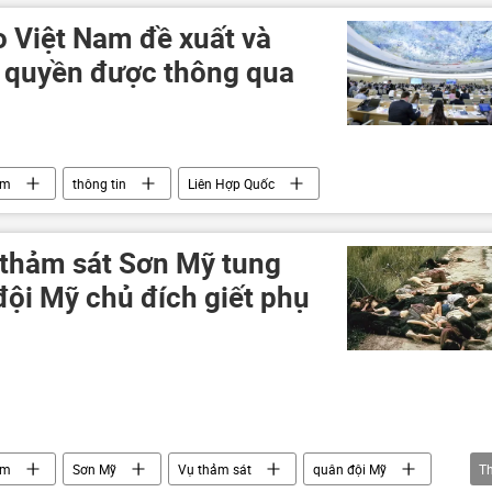
o Việt Nam đề xuất và
 quyền được thông qua
am
thông tin
Liên Hợp Quốc
thảm sát Sơn Mỹ tung
ội Mỹ chủ đích giết phụ
am
Sơn Mỹ
Vụ thảm sát
quân đội Mỹ
T