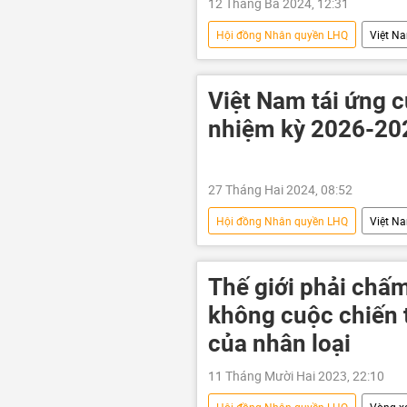
12 Tháng Ba 2024, 12:31
Hội đồng Nhân quyền LHQ
Việt N
Hoa Kỳ
Bộ Ngoại giao Mỹ
ngoại giao
Việt Nam tái ứng 
nhiệm kỳ 2026-20
27 Tháng Hai 2024, 08:52
Hội đồng Nhân quyền LHQ
Việt N
Ủy ban nhân quyền Liên Hiệp Quốc
Thế giới phải chấm
không cuộc chiến t
của nhân loại
11 Tháng Mười Hai 2023, 22:10