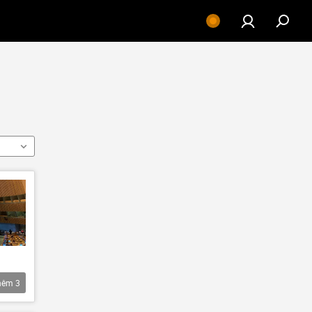
hêm
3