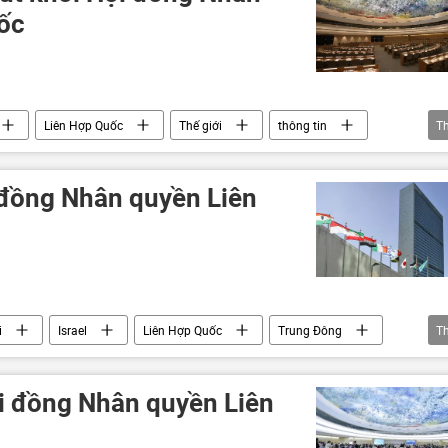
ốc
Liên Hợp Quốc
Thế giới
thông tin
T
phương Tây
Geneva
Thụy Sĩ
i đồng Nhân quyền Liên
i
Israel
Liên Hợp Quốc
Trung Đông
T
ội đồng Nhân quyền Liên