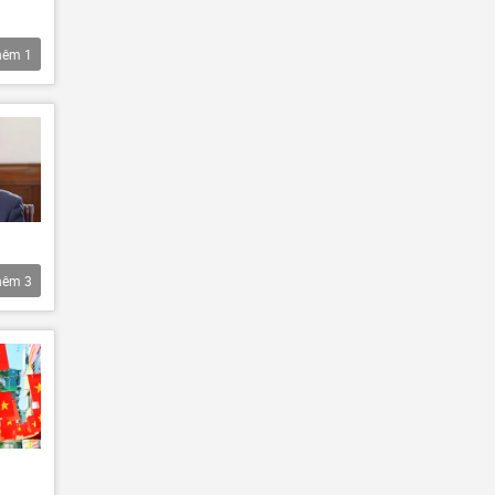
hêm
1
hêm
3