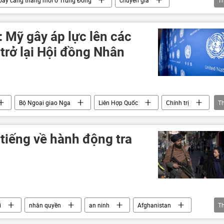
oáy căng thẳng mới ở Trung Đông
chuyên gia
T
Gaza
Israel
Palestine
nhân quyền
 Mỹ gây áp lực lên các
trở lại Hội đồng Nhân
Bộ Ngoại giao Nga
Liên Hợp Quốc
Chính trị
T
tiếng về hành động tra
i
nhân quyền
an ninh
Afghanistan
T