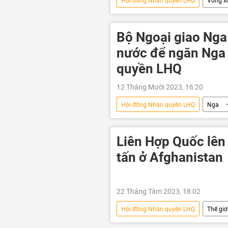
Hội đồng Nhân quyền LHQ
Vòng x
Quan điểm-Ý kiến
y tế
Thế giới
Bộ Ngoại giao Nga:
nước để ngăn Nga 
quyền LHQ
12 Tháng Mười 2023, 16:20
Hội đồng Nhân quyền LHQ
Nga
Hoa Kỳ
Liên Hợp Quốc lên 
tấn ở Afghanistan
22 Tháng Tám 2023, 18:02
Hội đồng Nhân quyền LHQ
Thế giớ
vi phạm
Pháp luật