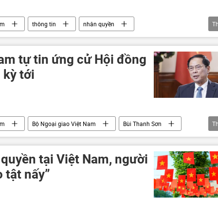
am
thông tin
nhân quyền
T
am tự tin ứng cử Hội đồng
kỳ tới
am
Bộ Ngoại giao Việt Nam
Bùi Thanh Sơn
T
ính trị
quyền tại Việt Nam, người
 tật nấy”