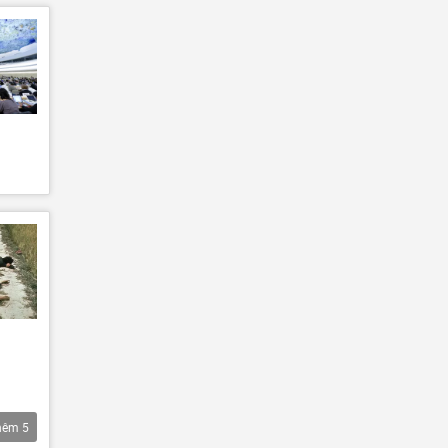
hêm
5