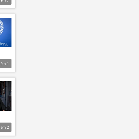
hêm
7
hêm
1
hêm
2