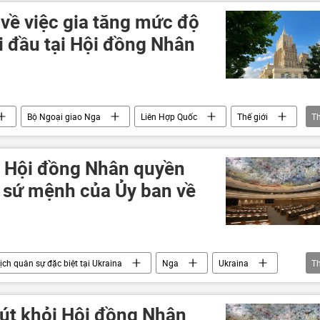
về việc gia tăng mức độ
ối đầu tại Hội đồng Nhân
Bộ Ngoại giao Nga
Liên Hợp Quốc
Thế giới
T
g Hội đồng Nhân quyền
 sứ mệnh của Ủy ban về
ịch quân sự đặc biệt tại Ukraina
Nga
Ukraina
T
thông tin
phương Tây
Gennady Gatilov
Châu Âu
 rút khỏi Hội đồng Nhân