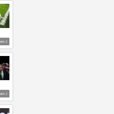
hêm
2
hêm
2