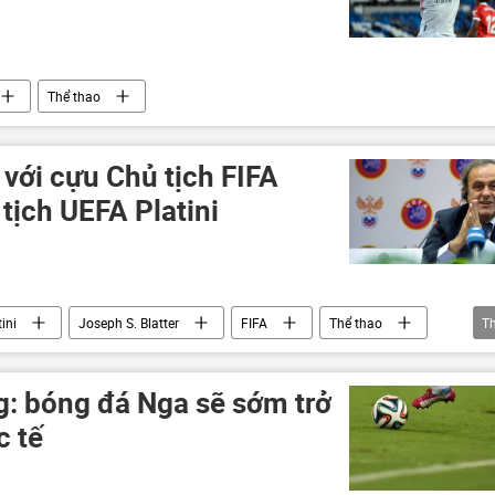
Thể thao
 với cựu Chủ tịch FIFA
 tịch UEFA Platini
ini
Joseph S. Blatter
FIFA
Thể thao
T
g: bóng đá Nga sẽ sớm trở
c tế