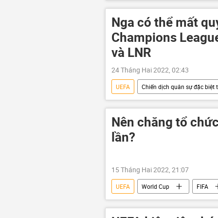
Champions League
bóng đá
Nga có thể mất qu
Champions League
và LNR
24 Tháng Hai 2022, 02:43
UEFA
Chiến dịch quân sự đặc biệt 
Thế giới
bóng đá
U
Nên chăng tổ chức
lần?
15 Tháng Hai 2022, 21:07
UEFA
World Cup
FIFA