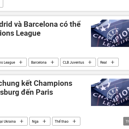
drid và Barcelona có thể
pions League
s League
Barcelona
CLB Juventus
Real
 chung kết Champions
rsburg đến Paris
tại Ukraina
Nga
Thể thao
T