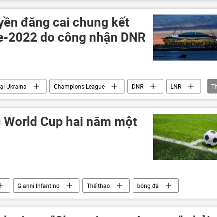
yền đăng cai chung kết
-2022 do công nhận DNR
tại Ukraina
Champions League
DNR
LNR
T
kraina
Nga
Donbass
 World Cup hai năm một
Gianni Infantino
Thể thao
bóng đá