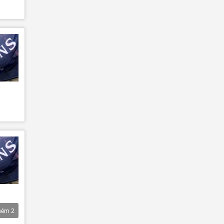
hêm
2