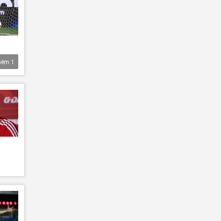
hêm
1