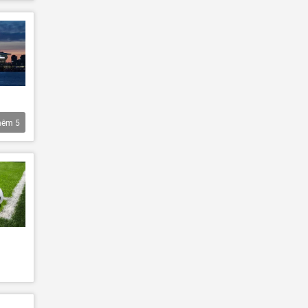
hêm
5