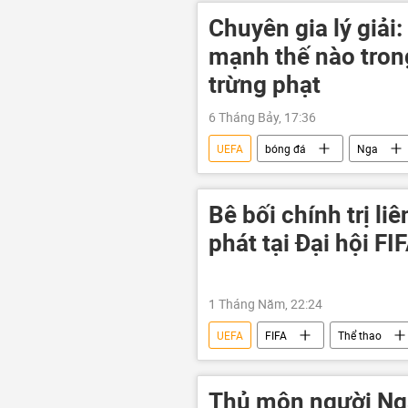
Chuyên gia lý giải
mạnh thế nào tron
trừng phạt
6 Tháng Bảy, 17:36
UEFA
bóng đá
Nga
Chính trị
FIFA
Bê bối chính trị l
phát tại Đại hội FI
1 Tháng Năm, 22:24
UEFA
FIFA
Thể thao
Gianni Infantino
Thế giới
Thủ môn người Ng