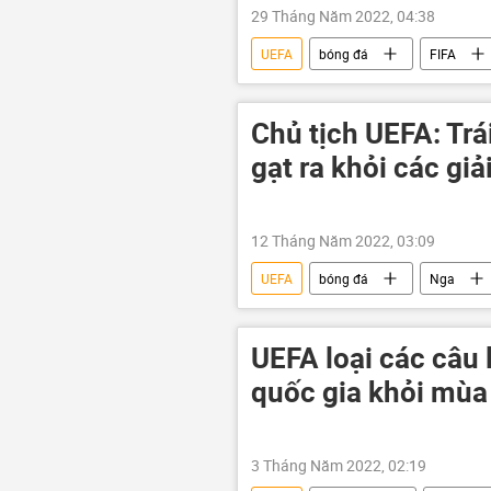
29 Tháng Năm 2022, 04:38
UEFA
bóng đá
FIFA
Thể thao
Chủ tịch UEFA: Trá
gạt ra khỏi các giả
12 Tháng Năm 2022, 03:09
UEFA
bóng đá
Nga
Các biện pháp trừng phạt chống Nga
UEFA loại các câu 
quốc gia khỏi mùa 
3 Tháng Năm 2022, 02:19