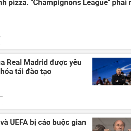
nh pizza. "Сhampignons League" phải 
ủa Real Madrid được yêu
hóa tái đào tạo
 và UEFA bị cáo buộc gian