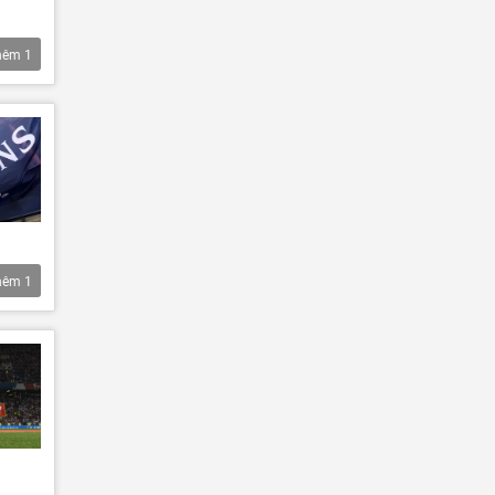
hêm
1
hêm
1