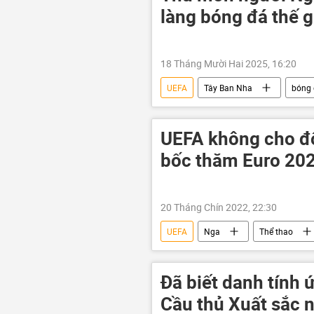
làng bóng đá thế g
18 Tháng Mười Hai 2025, 16:20
UEFA
Tây Ban Nha
bóng
Thể thao
UEFA không cho độ
bốc thăm Euro 20
20 Tháng Chín 2022, 22:30
UEFA
Nga
Thể thao
Đã biết danh tính 
Cầu thủ Xuất sắc n