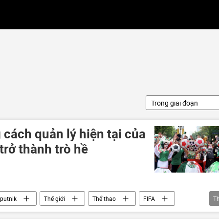
Trong giai đoạn
cách quản lý hiện tại của
trở thành trò hề
putnik
Thế giới
Thể thao
FIFA
T
Pelé
World Cup
Mexico