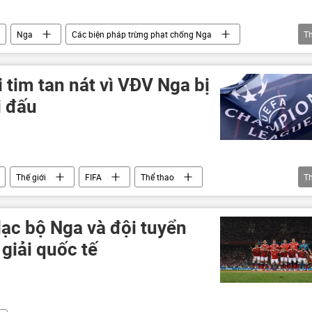
Nga
Các biện pháp trừng phạt chống Nga
T
i tim tan nát vì VĐV Nga bị
i đấu
Thế giới
FIFA
Thể thao
T
lạc bộ Nga và đội tuyển
giải quốc tế