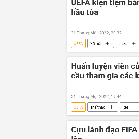
UEFA kiện tiệm bá
hầu tòa
31 Tháng Một 2022, 20:32
UEFA
Xã hội
pizza
Huấn luyện viên c
cầu tham gia các k
31 Tháng Một 2022, 19:44
UEFA
Thể thao
Real
Cựu lãnh đạo FIFA