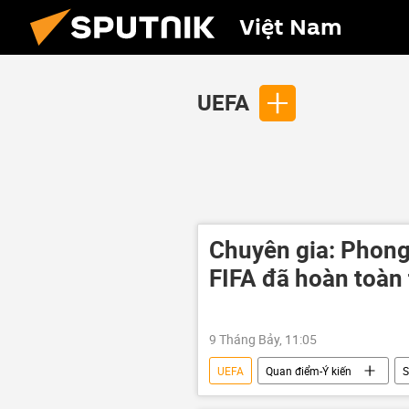
Việt Nam
UEFA
Chuyên gia: Phong 
FIFA đã hoàn toàn 
9 Tháng Bảy, 11:05
UEFA
Quan điểm-Ý kiến
S
Hoa Kỳ
Diego Maradona