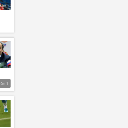
hêm
1