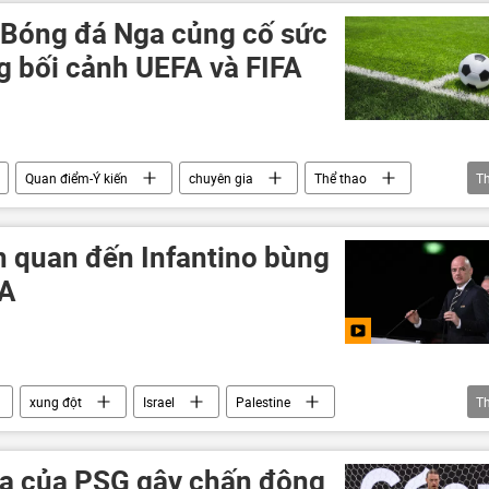
: Bóng đá Nga củng cố sức
g bối cảnh UEFA và FIFA
Quan điểm-Ý kiến
chuyên gia
Thể thao
T
iên quan đến Infantino bùng
FA
xung đột
Israel
Palestine
T
a của PSG gây chấn động