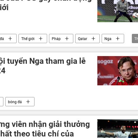
iới
 đá
Thế giới
Pháp
Qatar
Nga
T
i tuyển Nga tham gia lễ
24
bóng đá
ứng viên nhận giải thưởng
hất theo tiêu chí của