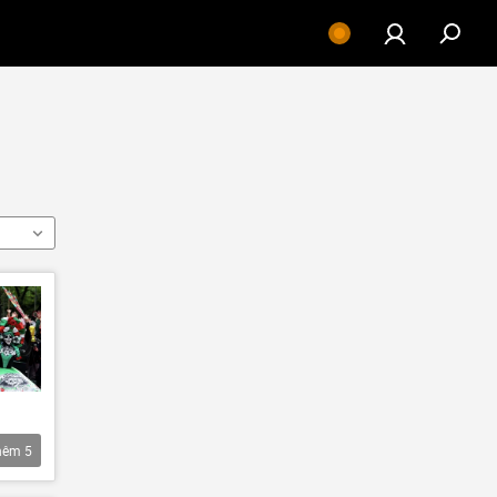
hêm
5