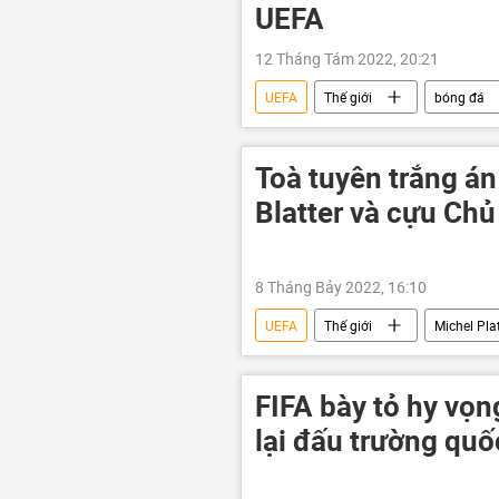
UEFA
12 Tháng Tám 2022, 20:21
UEFA
Thế giới
bóng đá
Toà tuyên trắng án
Blatter và cựu Chủ
8 Tháng Bảy 2022, 16:10
UEFA
Thế giới
Michel Plat
vi phạm
FIFA bày tỏ hy vọn
lại đấu trường quố