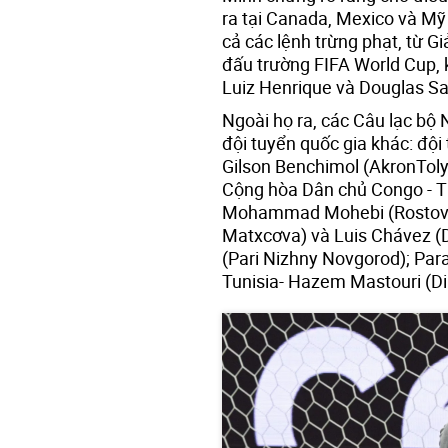
ra tại Canada, Mexico và Mỹ 
cả các lệnh trừng phạt, từ 
đấu trường FIFA World Cup, 
Luiz Henrique và Douglas San
Ngoài họ ra, các Câu lạc bộ 
đội tuyển quốc gia khác: đội
Gilson Benchimol (AkronToly
Cộng hòa Dân chủ Congo - T
Mohammad Mohebi (Rostov);
Matxcơva) và Luis Chávez 
(Pari Nizhny Novgorod); Pa
Tunisia- Hazem Mastouri (