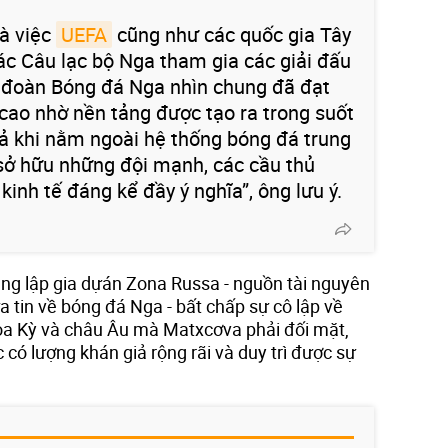
và việc
UEFA
cũng như các quốc gia Tây
ác Câu lạc bộ Nga tham gia các giải đấu
ên đoàn Bóng đá Nga nhìn chung đã đạt
 cao nhờ nền tảng được tạo ra trong suốt
cả khi nằm ngoài hệ thống bóng đá trung
sở hữu những đội mạnh, các cầu thủ
inh tế đáng kể đầy ý nghĩa”, ông lưu ý.
áng lập gia dựán Zona Russa - nguồn tài nguyên
 tin về bóng đá Nga - bất chấp sự cô lập về
 Hoa Kỳ và châu Âu mà Matxcơva phải đối mặt,
 có lượng khán giả rộng rãi và duy trì được sự