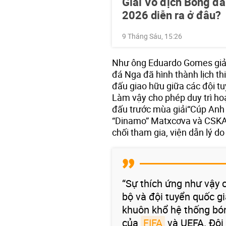
Giải Vô địch Bóng đá
2026 diễn ra ở đâu?
9 Tháng Sáu, 15:26
Như ông Eduardo Gomes giải t
đá Nga đã hình thành lịch thi
đấu giao hữu giữa các đội tu
Làm vậy cho phép duy trì hoạt
đấu trước mùa giải“Cúp Anh 
“Dinamo” Matxcơva và CSKA. 
chối tham gia, viện dẫn lý d
“Sự thích ứng như vậy c
bộ và đội tuyển quốc gi
khuôn khổ hệ thống bón
của
FIFA
và UEFA. Đội 