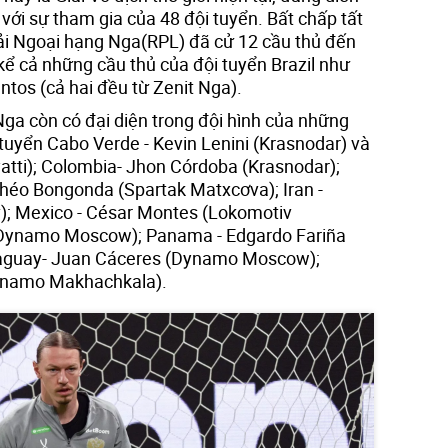
với sự tham gia của 48 đội tuyển. Bất chấp tất
Giải Ngoại hạng Nga(RPL) đã cử 12 cầu thủ đến
kể cả những cầu thủ của đội tuyển Brazil như
tos (cả hai đều từ Zenit Nga).
Nga còn có đại diện trong đội hình của những
 tuyển Cabo Verde - Kevin Lenini (Krasnodar) và
atti); Colombia- Jhon Córdoba (Krasnodar);
héo Bongonda (Spartak Matxcơva); Iran -
 Mexico - César Montes (Lokomotiv
(Dynamo Moscow); Panama - Edgardo Fariña
raguay- Juan Cáceres (Dynamo Moscow);
Dinamo Makhachkala).